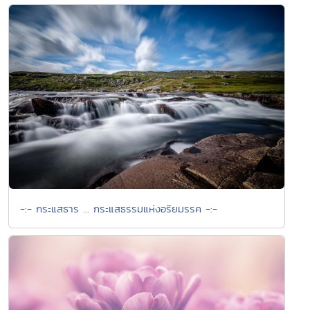
-:- กระแสธาร ... กระแสธรรมแห่งอริยมรรค -:-