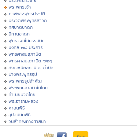
ประเพณีทั่วไทย
พระพุทธเจ้า
ภาพพระพุทธประวัติ
ประวัติพระพุทธสาวก
ทศชาติชาดก
นิทานชาดก
พุทธวจนในธรรมบท
มงคล ๓๘ ประการ
พุทธศาสนสุภาษิต
พุทธศาสนสุภาษิต ๖๒๑
สังเวชนียสถาน ๔ ตำบล
ปางพระพุทธรูป
พระพุทธรูปสำคัญ
พระพุทธศาสนาในไทย
ทำเนียบวัดไทย
พระอารามหลวง
ศาสนพิธี
อุปสมบทพิธี
วันสำคัญทางศาสนา