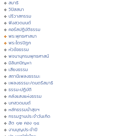
สมาธิ
วิปัสสนา
ปริวาสกรรม
ฟังสวดมนต์
คอร์สปฏิบัติธรรม
พระพุทธศาสนา
พระไตรปิฏก
หัวข้อธรรม
พจนานุกรมพุทธศาสน์
มิลินทปัญหา
เสียงธรรม
สถานีเพลงธรรมะ
เพลงธรรมะ/ดนตรีสมาธิ
ธรรมะปฏิบัติ
คลังแสงแห่งธรรม
บทสวดมนต์
หลักธรรมนำสุขฯ
กรรมฐานประจำวันเกิด
ฮีต ๑๒ คอง ๑๔
งานบุญประจำปี