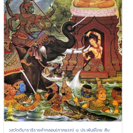
วสวัตตีมาราธิราชคำกลอน(ภาคแรก) ๑ ประพันธ์โดย สืบ