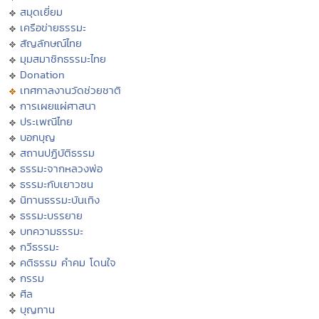
สมุดเยี่ยม
เครือข่ายธรรมะ
สัญลักษณ์ไทย
มุมสมาชิกธรรมะไทย
Donation
เทศกาลงานวัดช่วยชาติ
การเผยแผ่ศาสนา
ประเพณีไทย
บอกบุญ
สถานปฏิบัติธรรม
ธรรมะจากหลวงพ่อ
ธรรมะกับเยาวชน
นิทานธรรมะบันเทิง
ธรรมะบรรยาย
บทความธรรมะ
กวีธรรมะ
คติธรรม คำคม โดนใจ
กรรม
ศีล
บุญทาน