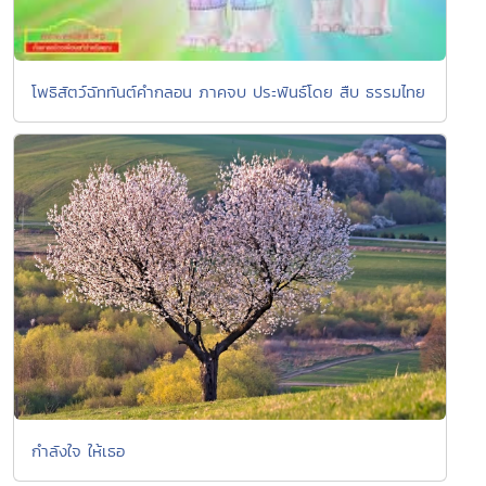
โพธิสัตว์ฉัททันต์คำกลอน ภาคจบ ประพันธ์โดย สืบ ธรรมไทย
กำลังใจ ให้เธอ