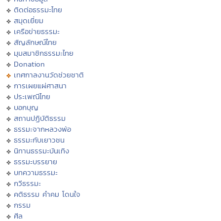
ติดต่อธรรมะไทย
สมุดเยี่ยม
เครือข่ายธรรมะ
สัญลักษณ์ไทย
มุมสมาชิกธรรมะไทย
Donation
เทศกาลงานวัดช่วยชาติ
การเผยแผ่ศาสนา
ประเพณีไทย
บอกบุญ
สถานปฏิบัติธรรม
ธรรมะจากหลวงพ่อ
ธรรมะกับเยาวชน
นิทานธรรมะบันเทิง
ธรรมะบรรยาย
บทความธรรมะ
กวีธรรมะ
คติธรรม คำคม โดนใจ
กรรม
ศีล