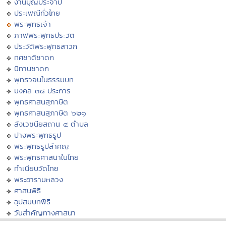
งานบุญประจำปี
ประเพณีทั่วไทย
พระพุทธเจ้า
ภาพพระพุทธประวัติ
ประวัติพระพุทธสาวก
ทศชาติชาดก
นิทานชาดก
พุทธวจนในธรรมบท
มงคล ๓๘ ประการ
พุทธศาสนสุภาษิต
พุทธศาสนสุภาษิต ๖๒๑
สังเวชนียสถาน ๔ ตำบล
ปางพระพุทธรูป
พระพุทธรูปสำคัญ
พระพุทธศาสนาในไทย
ทำเนียบวัดไทย
พระอารามหลวง
ศาสนพิธี
อุปสมบทพิธี
วันสำคัญทางศาสนา