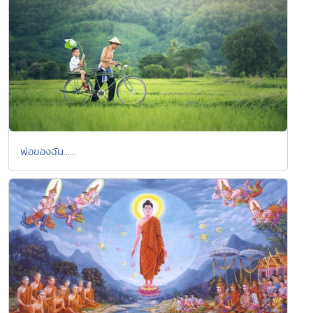
พ่อของฉัน......