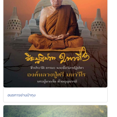
อนธการย่านป่ากุง