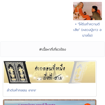
• "ให้รีบทำความดี
เสีย" (หลวงปู่ขาว อ
นาลโย)
#เนื้อหาที่เกี่ยวข้อง
ลำดับคำกลอน ๙๙๙