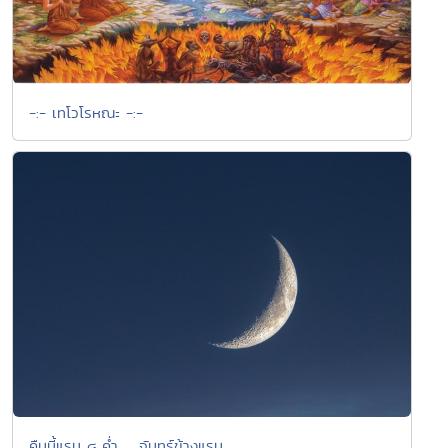
-:- เทโวโรหณะ -:-
คืนนี้แรม ๘ ค่ำ ... จันทร์ข้างแรม