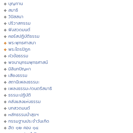
บุญทาน
สมาธิ
วิปัสสนา
ปริวาสกรรม
ฟังสวดมนต์
คอร์สปฏิบัติธรรม
พระพุทธศาสนา
พระไตรปิฏก
หัวข้อธรรม
พจนานุกรมพุทธศาสน์
มิลินทปัญหา
เสียงธรรม
สถานีเพลงธรรมะ
เพลงธรรมะ/ดนตรีสมาธิ
ธรรมะปฏิบัติ
คลังแสงแห่งธรรม
บทสวดมนต์
หลักธรรมนำสุขฯ
กรรมฐานประจำวันเกิด
ฮีต ๑๒ คอง ๑๔