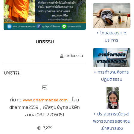
• โทษของสุรา ๖
ประการ
บทธรรม
ตะวันธรรม
บทธรรม
• การทำงานคือการ
ปฺฏิบัติธรรม
ที่มา :
, ไลน์
www.dhammadee.com
dhamma2559 , เฟ็สศูนย์พุทธบริษัท
• ประสบการณ์ตรง!
สากล,082-2205051
พิจารณาอริยสัจ4จน
7,279
เข้าสมาธิเอง