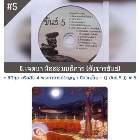
• ซีดีชุด อริยสัจ 4 พระอาจารย์ปัญญา นีลวณฺโณ - (( ขันธ์ 5 )) # 5