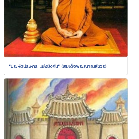
"ประหัตประหาร แย่งชิงกัน" (สมเด็จพระญาณสังวร)