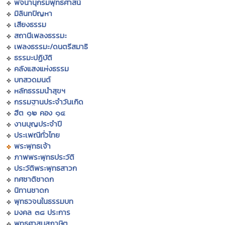
พจนานุกรมพุทธศาสน์
มิลินทปัญหา
เสียงธรรม
สถานีเพลงธรรมะ
เพลงธรรมะ/ดนตรีสมาธิ
ธรรมะปฏิบัติ
คลังแสงแห่งธรรม
บทสวดมนต์
หลักธรรมนำสุขฯ
กรรมฐานประจำวันเกิด
ฮีต ๑๒ คอง ๑๔
งานบุญประจำปี
ประเพณีทั่วไทย
พระพุทธเจ้า
ภาพพระพุทธประวัติ
ประวัติพระพุทธสาวก
ทศชาติชาดก
นิทานชาดก
พุทธวจนในธรรมบท
มงคล ๓๘ ประการ
พุทธศาสนสุภาษิต