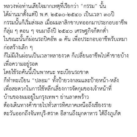
หลวงพ่อท่านเสียใจมากเหตุที่เรียกว่า “กรรม” นั้น
ได้ผ่านมาตั้งแต่ปี พ.ศ. ๒๕๑๐-๒๕๔๐ เป็นเวลา ๓๐ปี
กรรมนั้นก็เริ่มส่งผล เมื่อผมลาสิกขาบทออกมาประกอบอาชีพ
ก็ลุ่ม ๆ ดอน ๆ จนมาถึงปี ๒๕๔๐ เศรษฐกิจก็ตกต่ำ
ในขณะนั้นก็ผ่อนรถปิคอัพ ๑ คัน เพื่อประกอบอาชีพรับเหมา
ก่อสร้างเล็ก ๆ
ก็ไม่มีเงินผ่อนเป็นเวลาหลายงวด ก็เปลี่ยนอาชีพไปค้าขายบ้าง
เพื่อความอยู่รอด
โดยใช้รถคันนี้เป็นพาหนะ ทะเบียนรถขาด
ก็ทำทะเบียน “ปลอม” ทั้งป้ายวงกลมและป้ายหน้า-หลัง
เพื่อสะดวกในการใช้หลีกเลี่ยงการจัดกุมของเจ้าหน้าที่
บ้านของผมอยู่ในกรุงเทพฯ ย่านลาดพร้าว
ต้องเดินทางค้าขายไปทั่วสารทิศภาคเหนือถึงเชียงราย
ตะวันออกถึงจันทบุรี-ตราด อีสานถึงมุกดาหาร ใต้ถึงภูเก็ต