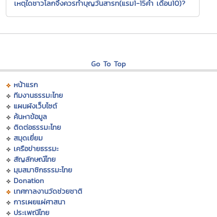
เหตุใดชาวโลกจึงควรทำบุญวันสารท(แรม1-15ค่ำ เดือน10)?
Go To Top
หน้าแรก
ทีมงานธรรมะไทย
แผนผังเว็บไซต์
ค้นหาข้อมูล
ติดต่อธรรมะไทย
สมุดเยี่ยม
เครือข่ายธรรมะ
สัญลักษณ์ไทย
มุมสมาชิกธรรมะไทย
Donation
เทศกาลงานวัดช่วยชาติ
การเผยแผ่ศาสนา
ประเพณีไทย