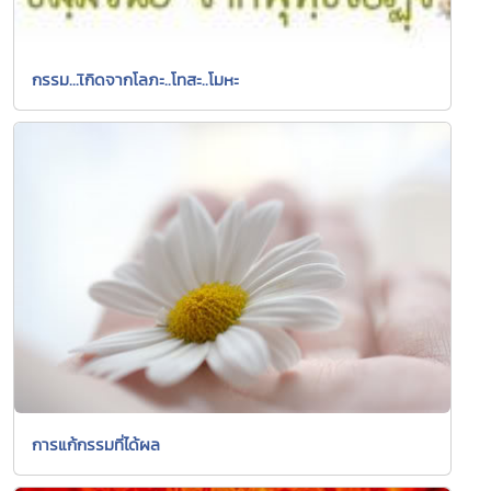
กรรม...เิกิดจากโลภะ..โทสะ..โมหะ
การแก้กรรมที่ได้ผล