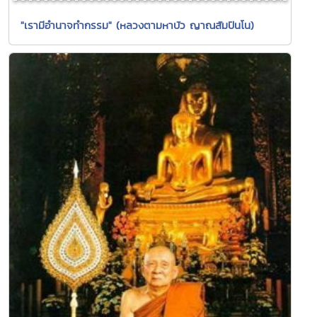
"เรามีอำนาจทำกรรม" (หลวงตามหาบัว ญาณสัมปันโน)