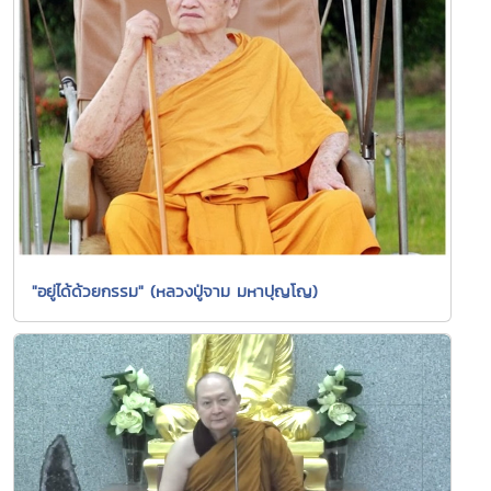
"อยู่ได้ด้วยกรรม" (หลวงปู่จาม มหาปุญโญ)