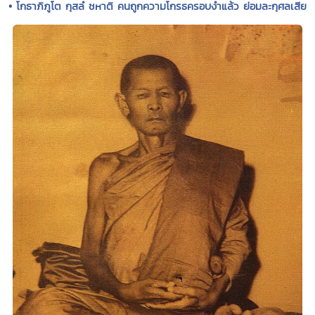
• โกธาภิภูโต กุสลํ ชหาติ คนถูกความโกรธครอบงำแล้ว ย่อมละกุศลเสีย