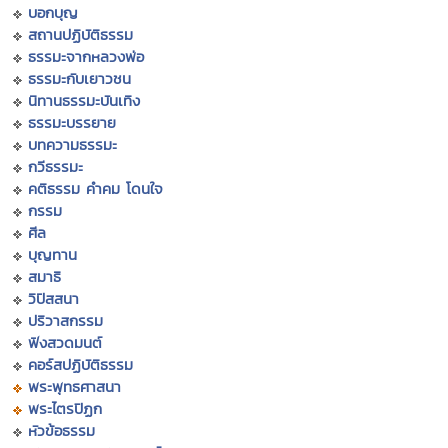
บอกบุญ
สถานปฏิบัติธรรม
ธรรมะจากหลวงพ่อ
ธรรมะกับเยาวชน
นิทานธรรมะบันเทิง
ธรรมะบรรยาย
บทความธรรมะ
กวีธรรมะ
คติธรรม คำคม โดนใจ
กรรม
ศีล
บุญทาน
สมาธิ
วิปัสสนา
ปริวาสกรรม
ฟังสวดมนต์
คอร์สปฏิบัติธรรม
พระพุทธศาสนา
พระไตรปิฏก
หัวข้อธรรม