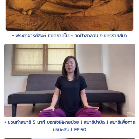
• พระอาจารย์สิงห์ ขันตยาคโม - วัดป่าสาลวัน จ.นครราชสีมา
• ชวนทำสมาธิ 5 นาที บอกใจให้หายป่วย l สมาธิบำบัด l สมาธิเพื่อการ
นอนหลับ l EP.60