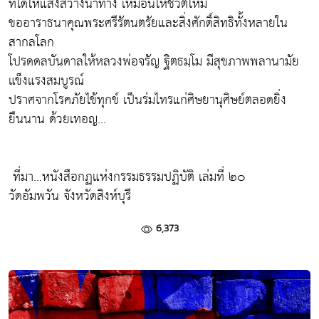
ที่ได้ให้แสงสว่างนำทาง เหมือนให้ชีวิตใหม่
ขออาราธนาคุณพระศรีรัตนตรัยและสิ่งศักดิ์สิทธิทั้งหลายใน
สากลโลก
โปรดดลบันดาลให้หลวงพ่อจรัญ ฐิตธมฺโม มีสุขภาพพลานามัย
แข็งแรงสมบูรณ์
ปราศจากโรคภัยไข้ทุกข์ เป็นร่มไทรแก่ศิษยานุศิษย์ตลอดยิ่ง
ยืนนาน ด้วยเทอญ...
ที่มา...หนังสือกฏแห่งกรรมธรรมปฏิบัติ เล่มที่ ๒๐
วัดอัมพวัน จังหวัดสิงห์บุรี
6,373