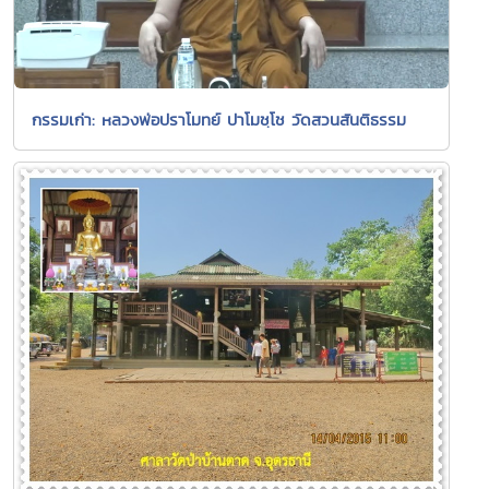
กรรมเก่า: หลวงพ่อปราโมทย์ ปาโมชฺโช วัดสวนสันติธรรม