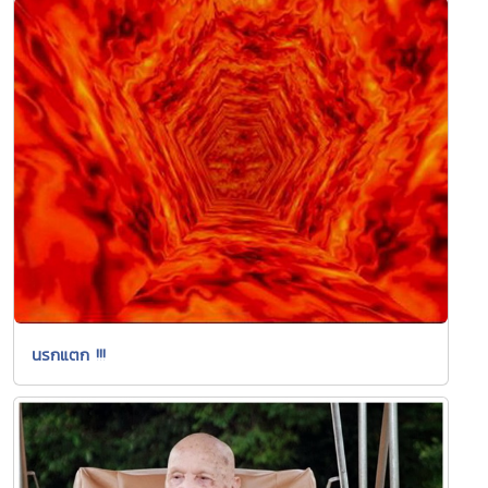
นรกแตก !!!