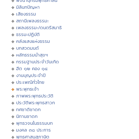
พจนานุกรมพุทธศาสน์
มิลินทปัญหา
เสียงธรรม
สถานีเพลงธรรมะ
เพลงธรรมะ/ดนตรีสมาธิ
ธรรมะปฏิบัติ
คลังแสงแห่งธรรม
บทสวดมนต์
หลักธรรมนำสุขฯ
กรรมฐานประจำวันเกิด
ฮีต ๑๒ คอง ๑๔
งานบุญประจำปี
ประเพณีทั่วไทย
พระพุทธเจ้า
ภาพพระพุทธประวัติ
ประวัติพระพุทธสาวก
ทศชาติชาดก
นิทานชาดก
พุทธวจนในธรรมบท
มงคล ๓๘ ประการ
พุทธศาสนสุภาษิต