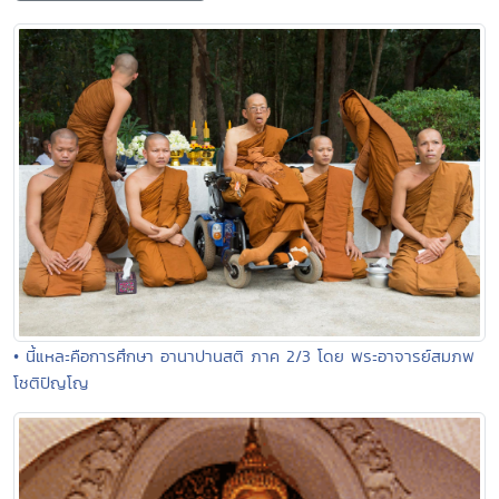
• นี้แหละคือการศึกษา อานาปานสติ ภาค 2/3 โดย พระอาจารย์สมภพ
โชติปัญโญ