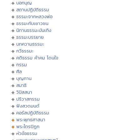
บอกบุญ
สถานปฏิบัติธรรม
ธรรมะจากหลวงพ่อ
ธรรมะกับเยาวชน
นิทานธรรมะบันเทิง
ธรรมะบรรยาย
บทความธรรมะ
กวีธรรมะ
คติธรรม คำคม โดนใจ
กรรม
ศีล
บุญทาน
สมาธิ
วิปัสสนา
ปริวาสกรรม
ฟังสวดมนต์
คอร์สปฏิบัติธรรม
พระพุทธศาสนา
พระไตรปิฏก
หัวข้อธรรม