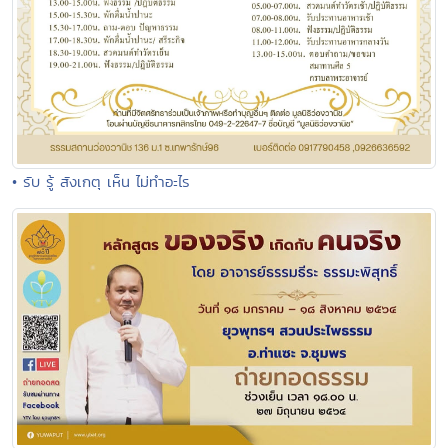
• รับ รู้ สังเกตุ เห็น ไม่ทำอะไร