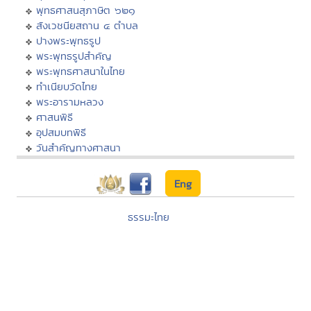
พุทธศาสนสุภาษิต ๖๒๑
สังเวชนียสถาน ๔ ตำบล
ปางพระพุทธรูป
พระพุทธรูปสำคัญ
พระพุทธศาสนาในไทย
ทำเนียบวัดไทย
พระอารามหลวง
ศาสนพิธี
อุปสมบทพิธี
วันสำคัญทางศาสนา
Eng
ธรรมะไทย