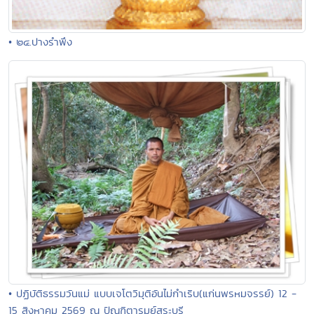
• ๒๔.ปางรำพึง
• ปฏิบัติธรรมวันแม่ แบบเจโตวิมุติอันไม่กำเริบ(แก่นพรหมจรรย์) 12 -
15 สิงหาคม 2569 ณ ปัณฑิตารมย์สระบุรี