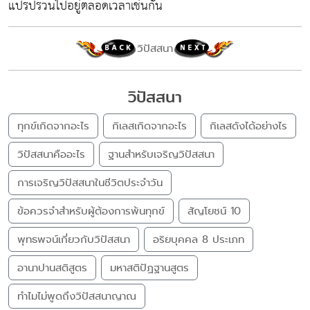
แปรปรวนไปอยู่ตลอดเวลาเช่นกัน
วิปัสสนา
วิปัสสนา
ทุกข์เกิดจากอะไร
กิเลสเกิดจากอะไร
กิเลสดังได้อย่างไร
วิปัสสนาคืออะไร
ฐานสำหรับเจริญวิปัสสนา
การเจริญวิปัสสนาในชีวิตประจำวัน
ข้อควรจำสำหรับผู้ต้องการพ้นทุกข์
สัญโยชน์ 10
พุทธพจน์เกี่ยวกับวิปัสสนา
อริยบุคคล 8 ประเภท
อานาปานสติสูตร
มหาสติปัฏฐานสูตร
ทำไมไม่พูดถึงวิปัสสนาญาณ