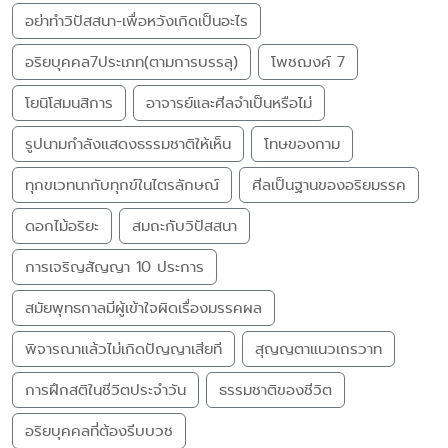
อย่าทำวิปัสสนา-เพื่อหวังเกิดเป็นอะไร
อริยบุคคล7ประเภท(ตามการบรรลุ)
โพชฌงค์ 7
โยนิโสมนสิการ
อาจารย์และศีลจำเป็นหรือไม่
รูปนามกำลังแสดงธรรมชาติให้เห็น
โทษของกาม
ทุกขเวทนากับทุกข์ในไตรลักษณ์
ศีลเป็นฐานของอริยมรรค
ดอกไม้อริยะ
สมถะกับวิปัสสนา
การเจริญสัญญา 10 ประการ
สมัยพุทธกาลมีผู้เข้าใจผิดเรื่องมรรคผล
พิจารณาแล้วไม่เกิดปัญญาเสียที
สุญญตาแนวเถรวาท
การฝึกสติในชีวิตประจำวัน
ธรรมชาติของชีวิต
อริยบุคคลที่ต้องรีบบวช