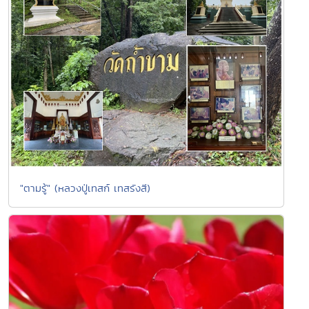
"ตามรู้" (หลวงปู่เทสก์ เทสรังสี)