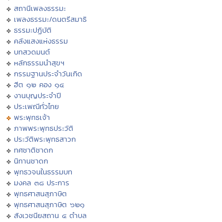
สถานีเพลงธรรมะ
เพลงธรรมะ/ดนตรีสมาธิ
ธรรมะปฏิบัติ
คลังแสงแห่งธรรม
บทสวดมนต์
หลักธรรมนำสุขฯ
กรรมฐานประจำวันเกิด
ฮีต ๑๒ คอง ๑๔
งานบุญประจำปี
ประเพณีทั่วไทย
พระพุทธเจ้า
ภาพพระพุทธประวัติ
ประวัติพระพุทธสาวก
ทศชาติชาดก
นิทานชาดก
พุทธวจนในธรรมบท
มงคล ๓๘ ประการ
พุทธศาสนสุภาษิต
พุทธศาสนสุภาษิต ๖๒๑
สังเวชนียสถาน ๔ ตำบล