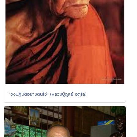
"จงปฎิบัติอย่างตนโง่" (หลวงปู่ดูลย์ อตุโล)