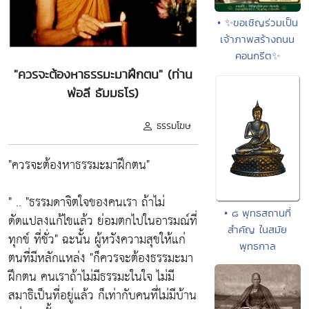
• ✨ขอเชิญร่วมเป็น
เจ้าภาพสร้างถนน
คอนกรีต✨
"ควรจะต้องหาธรรมะมาฝึกตน" (ท่าน
พ่อลี ธัมมธโร)
ธรรมโฆษ
"ควรจะต้องหาธรรมะมาฝึกตน"
" .. "ธรรมดาจิตใจของคนเรา ถ้าไม่
• ๘ พุทธสถานที่
ดัดแปลงแก้ไขแล้ว ย่อมตกไปในอารมณ์ที่
สำคัญ ในสมัย
ทุกข์ ที่ชั่ว" ฉะนั้น ผู้หวังความสุขให้แก่
พุทธกาล
ตนที่มีหลักแหล่ง "ก็ควรจะต้องธรรมะมา
ฝึกตน คนเราถ้าไม่มีธรรมะในใจ ไม่มี
สมาธิเป็นที่อยู่แล้ว ก็เท่ากับคนที่ไม่มีบ้าน