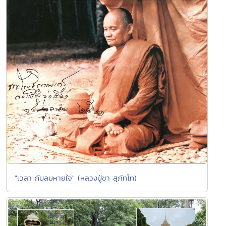
"เวลา กับลมหายใจ" (หลวงปู่ชา สุภัทโท)