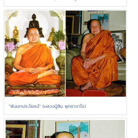
"ฟังเอาประโยชน์" (หลวงปู่สิม พุทธาจาโร)