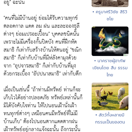
อยู่" ฉะนั้น
• ครูบาศรีวิชัย สิริวิ
"คนที่ไม่มีบ้านอยู่ ย่อมได้รับความทุกข์
ชโย
ตลอดกาล แดด ลม ฝน และละอองธุลี
ต่างๆ ย่อมเปรอะเปื้อน" บุคคลชนิดนั้น
เพราะไม่มีเครื่องกั้นปิดบัง คนที่ฝึกหัด
สมาธิ ก็เท่ากับสร้างบ้านให้ตนอยู่ "ขณิก
สมาธิ" ก็เท่ากับบ้านที่มีห่ลังคามุงด้วย
• นาคราชผู้อาภัพ
จาก "อุปจารสมาธิ" ก็เท่ากับบ้านที่มุง
เขียนโดย สืบ ธรรม
ด้วยกระเบื้อง "อัปปนาสมาธิ" เท่ากับตึก
ไทย
เมื่อเป็นเช่นนี้ "ถ้าท่านมีทรัพย์ ท่านก็จะ
เก็บไวได้อย่างปลอดภัย ทรัพย์เหล่านั้นก็
มิได้บังคับใจท่าน ให้ไปนอนเฝ้านั่งเฝ้า
ทนทุกข์ต่างๆ เหมือนคนมีทรัพย์ที่ไม่มี
• สัตว์ทั้งหลายมี
บ้านเก็บ" ต้องไปนอนตากแดดตากฝน
กรรมเป็นของตน
เฝ้าทรัพย์อยู่กลางแจ้งฉะนั้น ถึงกระนั้น