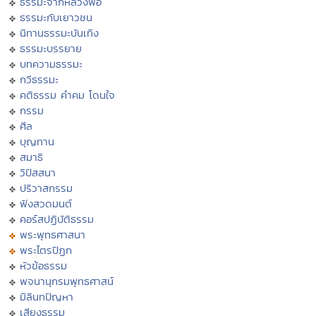
ธรรมะจากหลวงพ่อ
ธรรมะกับเยาวชน
นิทานธรรมะบันเทิง
ธรรมะบรรยาย
บทความธรรมะ
กวีธรรมะ
คติธรรม คำคม โดนใจ
กรรม
ศีล
บุญทาน
สมาธิ
วิปัสสนา
ปริวาสกรรม
ฟังสวดมนต์
คอร์สปฏิบัติธรรม
พระพุทธศาสนา
พระไตรปิฏก
หัวข้อธรรม
พจนานุกรมพุทธศาสน์
มิลินทปัญหา
เสียงธรรม