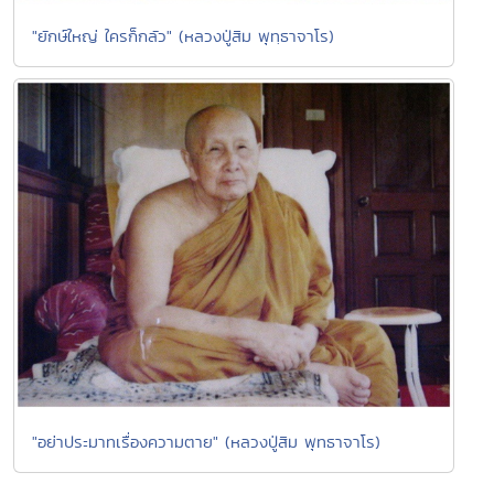
"ยักษ์ใหญ่ ใครก็กลัว" (หลวงปู่สิม พุทฺธาจาโร)
"อย่าประมาทเรื่องความตาย" (หลวงปู่สิม พุทธาจาโร)