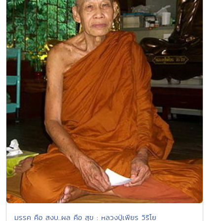
มรรค คือ สงบ..ผล คือ สุข : หลวงปู่เพียร วิริโย