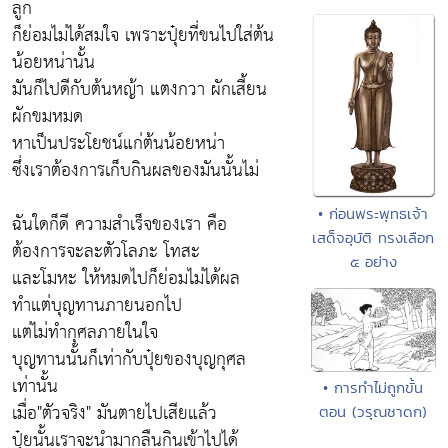
ลูก
ก็ย่อมไม่ได้สมใจ เพราะปุ๋ยที่ขนไปใส่ต้น
น้อยหน่านั้น
มันก็ไปดีกับต้นหญ้า แตงกวา ผักเสี้ยน
ผักขมหมด
หาเป็นประโยชน์แก่ต้นน้อยหน่า
ซึ่งเราต้องการเก็บกินผลของมันนั้นไม่
• ก่อนพระพุทธเจ้า
ฉันใดก็ดี ความสำเร็จของเรา คือ
เสด็จอุบัติ ทรงเลือก
ต้องการจะละตัวโลภะ โทสะ
๕ อย่าง
และโมหะ ให้หมดไปก็ย่อมไม่ได้ผล
ทำแต่บุญทานภายนอกไป
แต่ไม่ทำกุศลภายในใจ
บุญทานนั้นก็เท่ากับปุ๋ยของบุญกุศล
เท่านั้น
• การทำไม่ถูกขั้น
เมื่อ"ตัวจริง" มันตายไปเสียแล้ว
ตอน (วรุณชาดก)
ปุ๋ยนั้นเราจะนำมากลืนกินเข้าไปได้