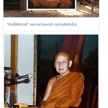
"จิตนี้อัศจรรย์" (หลวงตามหาบัว ญาณสัมปันโน)