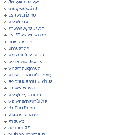
ฮีต ๑๒ คอง ๑๔
งานบุญประจำปี
ประเพณีทั่วไทย
พระพุทธเจ้า
ภาพพระพุทธประวัติ
ประวัติพระพุทธสาวก
ทศชาติชาดก
นิทานชาดก
พุทธวจนในธรรมบท
มงคล ๓๘ ประการ
พุทธศาสนสุภาษิต
พุทธศาสนสุภาษิต ๖๒๑
สังเวชนียสถาน ๔ ตำบล
ปางพระพุทธรูป
พระพุทธรูปสำคัญ
พระพุทธศาสนาในไทย
ทำเนียบวัดไทย
พระอารามหลวง
ศาสนพิธี
อุปสมบทพิธี
วันสำคัญทางศาสนา