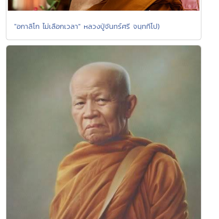
"อกาลิโก ไม่เลือกเวลา" หลวงปู่จันทร์ศรี จนฺททีโป)