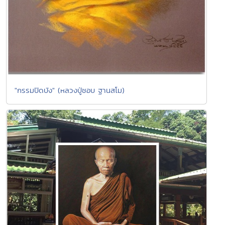
"กรรมปิดบัง" (หลวงปู่ชอบ ฐานสโม)