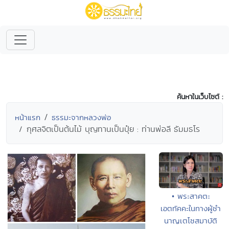
ค้นหาในเว็บไซต์ :
หน้าแรก
ธรรมะจากหลวงพ่อ
กุศลจิตเป็นต้นไม้ บุญทานเป็นปุ๋ย : ท่านพ่อลี ธัมมธโร
• พระสาคตะ
เอตทัคคะในทางผู้ชำ
นาญเตโชสมาบัติ