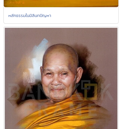
หลักธรรมในมิลินทปัญหา