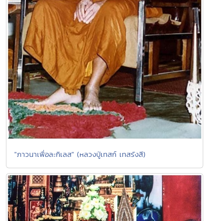
"ภาวนาเพื่อละกิเลส" (หลวงปู่เทสก์ เทสรังสี)