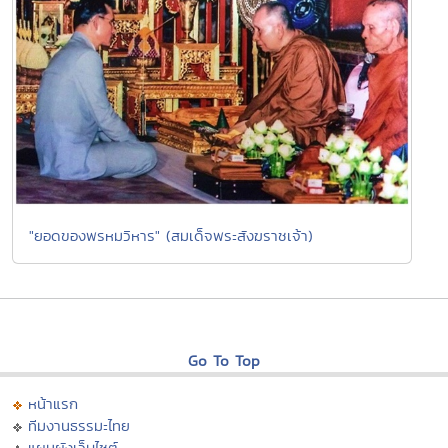
"ยอดของพรหมวิหาร" (สมเด็จพระสังฆราชเจ้า)
Go To Top
หน้าแรก
ทีมงานธรรมะไทย
แผนผังเว็บไซต์