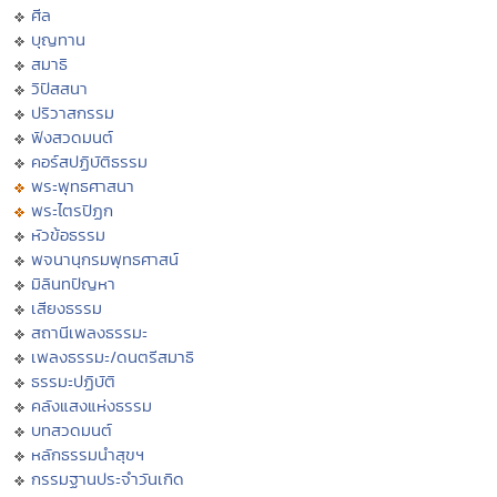
ศีล
บุญทาน
สมาธิ
วิปัสสนา
ปริวาสกรรม
ฟังสวดมนต์
คอร์สปฏิบัติธรรม
พระพุทธศาสนา
พระไตรปิฏก
หัวข้อธรรม
พจนานุกรมพุทธศาสน์
มิลินทปัญหา
เสียงธรรม
สถานีเพลงธรรมะ
เพลงธรรมะ/ดนตรีสมาธิ
ธรรมะปฏิบัติ
คลังแสงแห่งธรรม
บทสวดมนต์
หลักธรรมนำสุขฯ
กรรมฐานประจำวันเกิด