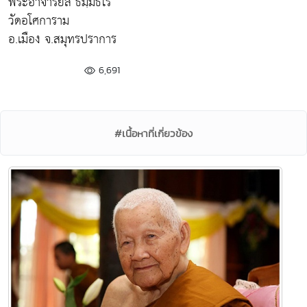
พระอาจารย์ลี ธมฺมธโร
วัดอโศการาม
อ.เมือง จ.สมุทรปราการ
6,691
#เนื้อหาที่เกี่ยวข้อง