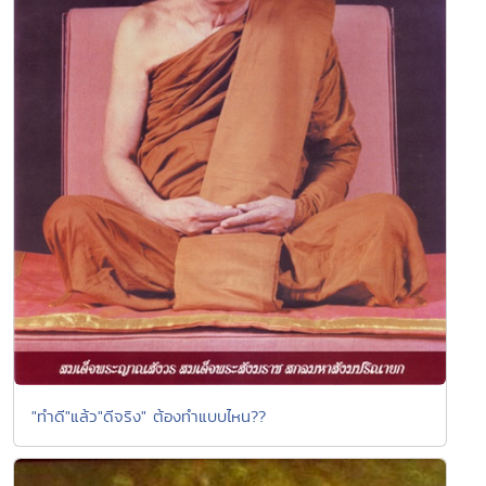
"ทำดี"แล้ว"ดีจริง" ต้องทำแบบไหน??