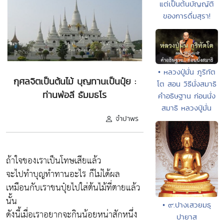
แต่เป็นต้นบัญญัติ
ของการดื่มสุรา!
• หลวงปู่มั่น ภูริทัต
กุศลจิตเป็นต้นไม้ บุญทานเป็นปุ๋ย :
โต สอน วิธีนั่งสมาธิ
ท่านพ่อลี ธัมมธโร
คําอธิษฐาน ก่อนนั่ง
สมาธิ หลวงปู่มั่น
จำปาพร
ถ้าใจของเราเป็นโทษเสียแล้ว
จะไปทำบุญทำทานอะไร ก็ไม่ได้ผล
เหมือนกับเราขนปุ๋ยไปใส่ต้นไม้ที่ตายแล้ว
นั้น
• ๙.ปางเสวยมธุ
ดังนี้เมื่อเราอยากจะกินน้อยหน่าสักหนึ่ง
ปายาส