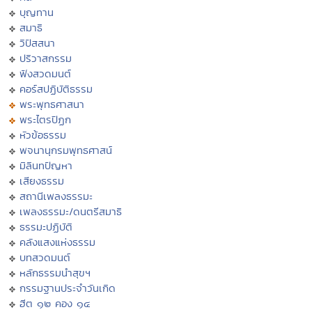
บุญทาน
สมาธิ
วิปัสสนา
ปริวาสกรรม
ฟังสวดมนต์
คอร์สปฏิบัติธรรม
พระพุทธศาสนา
พระไตรปิฏก
หัวข้อธรรม
พจนานุกรมพุทธศาสน์
มิลินทปัญหา
เสียงธรรม
สถานีเพลงธรรมะ
เพลงธรรมะ/ดนตรีสมาธิ
ธรรมะปฏิบัติ
คลังแสงแห่งธรรม
บทสวดมนต์
หลักธรรมนำสุขฯ
กรรมฐานประจำวันเกิด
ฮีต ๑๒ คอง ๑๔