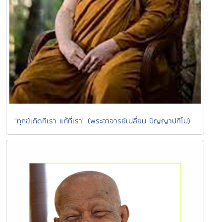
"ทุกข์เกิดที่เรา แก้ที่เรา" (พระอาจารย์เปลี่ยน ปัญญาปทีโป)