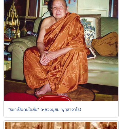
"อย่าเป็นคนใจสั้น" (หลวงปู่สิม พุทฺธาจาโร)