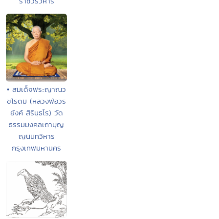
ราชวรวิหาร
• สมเด็จพระญาณว
ชิโรดม (หลวงพ่อวิริ
ยังค์ สิรินฺธโร) วัด
ธรรมมงคลเถาบุญ
ญนนทวิหาร
กรุงเทพมหานคร