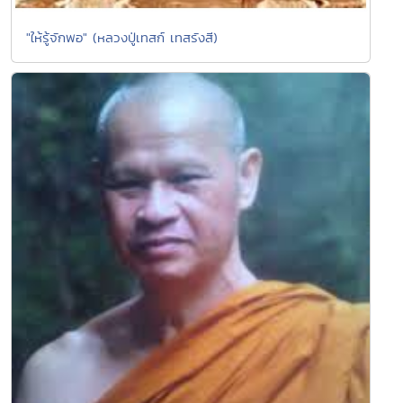
"ให้รู้จักพอ" (หลวงปู่เทสก์ เทสรังสี)