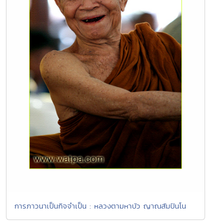
การภาวนาเป็นกิจจำเป็น : หลวงตามหาบัว ญาณสัมปันโน