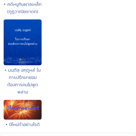
• คดีหนูกินผาลเหล็ก
(กูฏวาณิชชาดก)
• มนฺตีสุ อกุตูหลํ ใน
การปรึกษาย่อม
ต้องการคนไม่พูด
พล่าม
• ปีใหม่ทำอย่างไรดี