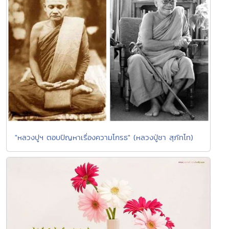
"หลวงปูฯ ตอบปัญหาเรื่องความโกรธ" (หลวงปู่ชา สุภัทโท)