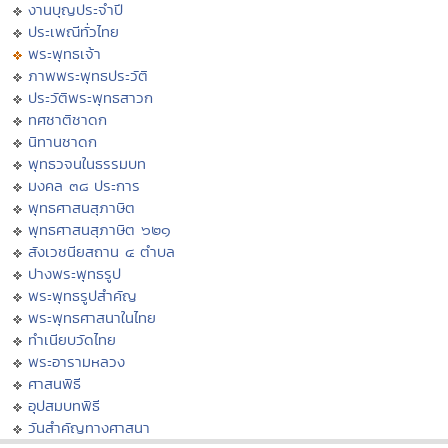
งานบุญประจำปี
ประเพณีทั่วไทย
พระพุทธเจ้า
ภาพพระพุทธประวัติ
ประวัติพระพุทธสาวก
ทศชาติชาดก
นิทานชาดก
พุทธวจนในธรรมบท
มงคล ๓๘ ประการ
พุทธศาสนสุภาษิต
พุทธศาสนสุภาษิต ๖๒๑
สังเวชนียสถาน ๔ ตำบล
ปางพระพุทธรูป
พระพุทธรูปสำคัญ
พระพุทธศาสนาในไทย
ทำเนียบวัดไทย
พระอารามหลวง
ศาสนพิธี
อุปสมบทพิธี
วันสำคัญทางศาสนา