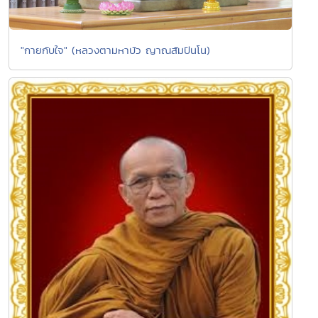
"กายกับใจ" (หลวงตามหาบัว ญาณสัมปันโน)