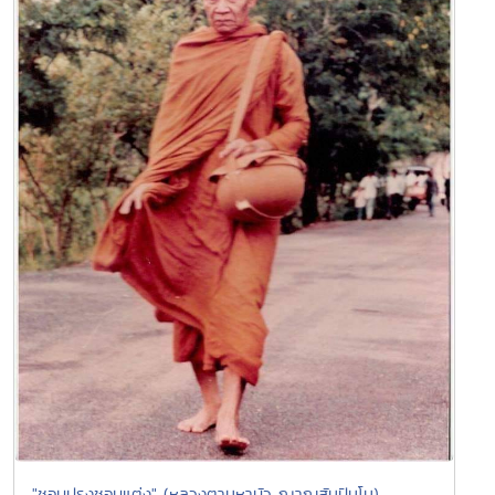
"ชอบปรุงชอบแต่ง" (หลวงตามหาบัว ญาณสัมปันโน)