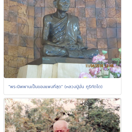
"พระนิพพานเป็นของแพงที่สุด" (หลวงปู่มั่น ภูริทัตโต)