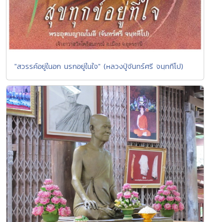
"สวรรค์อยู่ในอก นรกอยู่ในใจ" (หลวงปู่จันทร์ศรี จนฺททีโป)