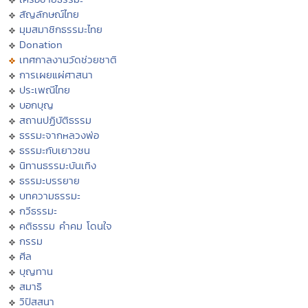
สัญลักษณ์ไทย
มุมสมาชิกธรรมะไทย
Donation
เทศกาลงานวัดช่วยชาติ
การเผยแผ่ศาสนา
ประเพณีไทย
บอกบุญ
สถานปฏิบัติธรรม
ธรรมะจากหลวงพ่อ
ธรรมะกับเยาวชน
นิทานธรรมะบันเทิง
ธรรมะบรรยาย
บทความธรรมะ
กวีธรรมะ
คติธรรม คำคม โดนใจ
กรรม
ศีล
บุญทาน
สมาธิ
วิปัสสนา