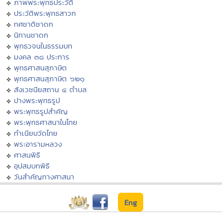
ภาพพระพุทธประวัติ
ประวัติพระพุทธสาวก
ทศชาติชาดก
นิทานชาดก
พุทธวจนในธรรมบท
มงคล ๓๘ ประการ
พุทธศาสนสุภาษิต
พุทธศาสนสุภาษิต ๖๒๑
สังเวชนียสถาน ๔ ตำบล
ปางพระพุทธรูป
พระพุทธรูปสำคัญ
พระพุทธศาสนาในไทย
ทำเนียบวัดไทย
พระอารามหลวง
ศาสนพิธี
อุปสมบทพิธี
วันสำคัญทางศาสนา
Eng