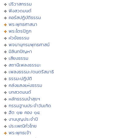
ปริวาสกรรม
ฟังสวดมนต์
คอร์สปฏิบัติธรรม
พระพุทธศาสนา
พระไตรปิฏก
หัวข้อธรรม
พจนานุกรมพุทธศาสน์
มิลินทปัญหา
เสียงธรรม
สถานีเพลงธรรมะ
เพลงธรรมะ/ดนตรีสมาธิ
ธรรมะปฏิบัติ
คลังแสงแห่งธรรม
บทสวดมนต์
หลักธรรมนำสุขฯ
กรรมฐานประจำวันเกิด
ฮีต ๑๒ คอง ๑๔
งานบุญประจำปี
ประเพณีทั่วไทย
พระพุทธเจ้า