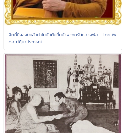
จิตที่นิ่งสงบแล้วทำไมมันตึงที่หน้าผากครับหลวงพ่อ - โดยนพ
ดล ปฏิมาประกรณ์