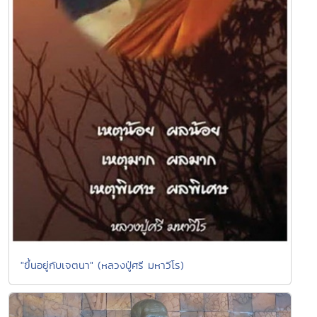
"ขึ้นอยู่กับเจตนา" (หลวงปู่ศรี มหาวีโร)