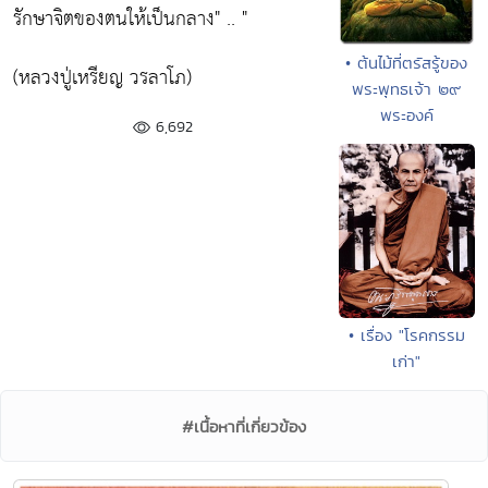
รักษาจิตของตนให้เป็นกลาง" .. "
• ต้นไม้ที่ตรัสรู้ของ
(หลวงปู่เหรียญ วรลาโภ)
พระพุทธเจ้า ๒๙
พระองค์
6,692
• เรื่อง "โรคกรรม
เก่า"
#เนื้อหาที่เกี่ยวข้อง