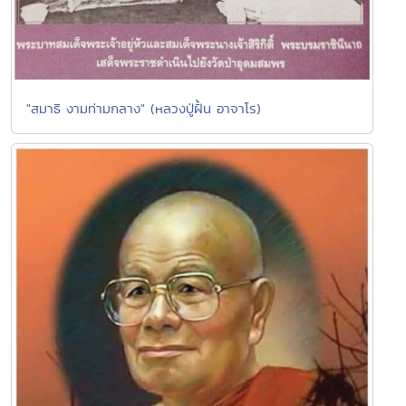
"สมาธิ งามท่ามกลาง" (หลวงปู่ฝั้น อาจาโร)