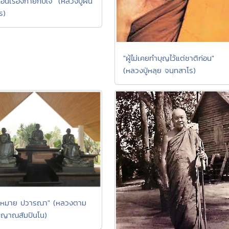
อนเรื่องกายกับใจ" (หลวงปู่ฝั้น
ร)
"ผู้ไม่เคยทำบุญไว้แต่ชาติก่อน"
(หลวงปู่หลุย จนฺทสาโร)
มหมาย ปวารณา" (หลวงตาม
 ญาณสัมปันโน)