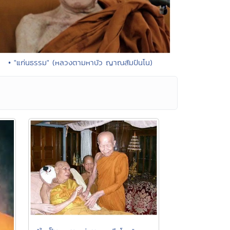
• "แก่นธรรม" (หลวงตามหาบัว ญาณสัมปันโน)