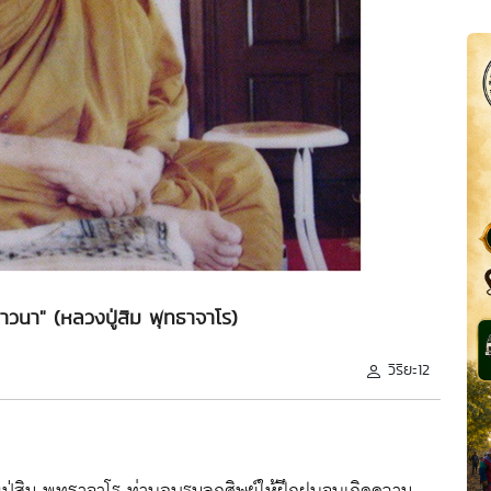
าวนา" (หลวงปู่สิม พุทธาจาโร)
วิริยะ12