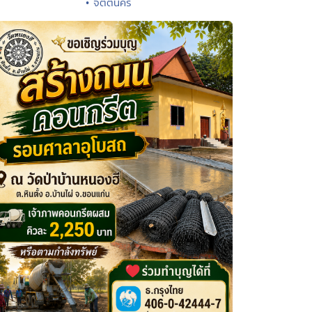
• จิตตนคร