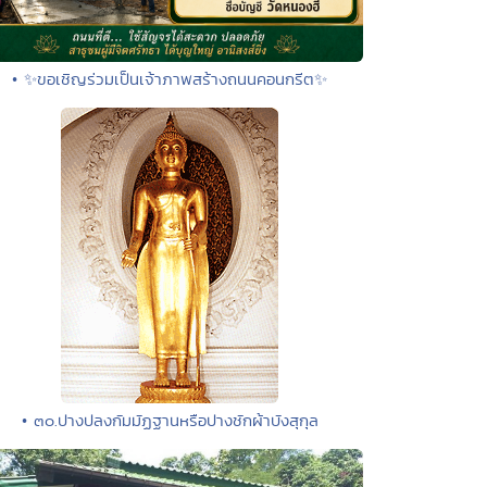
• ✨ขอเชิญร่วมเป็นเจ้าภาพสร้างถนนคอนกรีต✨
• ๓๐.ปางปลงกัมมัฏฐานหรือปางชักผ้าบังสุกุล