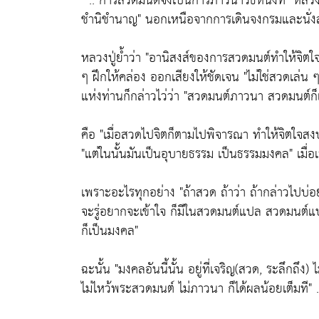
" .. การสวดมนต์จึงเป็นการภาวนาวิธีหนึ่งที่
"หลวง
ชำนิชำนาญ"
นอกเหนือจากการเดินจงกรมและนั่ง
หลวงปู่ย้ำว่า
"อานิสงส์ของการสวดมนต์ทำให้จิตใจตั้
ๆ ฝึกให้คล่อง ออกเสียงให้ชัดเจน
"ไม่ใช่สวดเล่น
แห่งท่านก็กล่าวไว่ว่า
"สวดมนต์ภาวนา สวดมนต์ก็เป็
คือ
"เมื่อสวดไปจิตก็ตามไปพิจารณา ทำให้จิตใจสงบ
"แต่ในนั้นมันเป็นอุบายธรรม เป็นธรรมมงคล"
เมื่อ
เพราะอะไรทุกอย่าง
"ถ้าสวด ถ้าว่า ถ้ากล่าวไปบ่
จะรู่อยากจะเข้าใจ ก็มีในสวดมนต์แปล สวดมนต์แ
ก็เป็นมงคล"
ฉะนั้น
"มงคลอันนี้นั้น อยู่ที่เจริญ(สวด, ระลึกถึง) 
ไม่ไหว้พระสวดมนต์ ไม่ภาวนา ก็ได้ผลน้อยเต็มที"
.