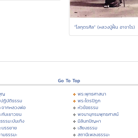
"โลกุตรศีล" (หลวงปู่ฝั้น อาจาโร)
Go To Top
บุญ
พระพุทธศาสนา
ปฏิบัติธรรม
พระไตรปิฏก
ะจากหลวงพ่อ
หัวข้อธรรม
ะกับเยาวชน
พจนานุกรมพุทธศาสน์
ธรรมะบันเทิง
มิลินทปัญหา
ะบรรยาย
เสียงธรรม
ามธรรมะ
สถานีเพลงธรรมะ