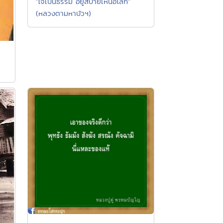
"ใจเป็นธรรม อยู่สบายเหนือโลก"
(หลวงตามหาบัวฯ)