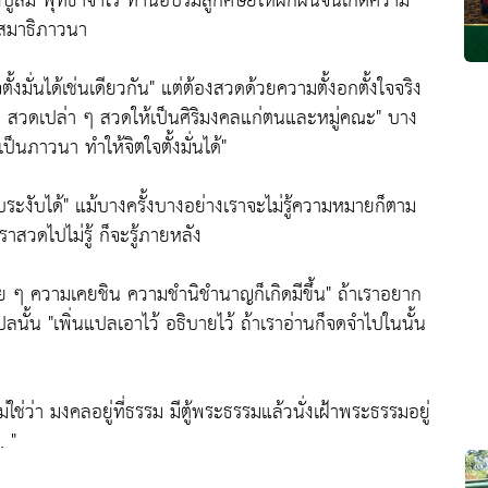
ปู่สิม พุทธาจาโร ท่านอบรมลูกศิษย์ให้ฝึกฝนจนเกิดความ
สมาธิภาวนา
งมั่นได้เช่นเดียวกัน"
แต่ต้องสวดด้วยความตั้งอกตั้งใจจริง
 ๆ สวดเปล่า ๆ สวดให้เป็นศิริมงคลแก่ตนและหมู่คณะ"
บาง
นภาวนา ทำให้จิตใจตั้งมั่นได้"
ระงับได้"
แม้บางครั้งบางอย่างเราจะไม่รู้ความหมายก็ตาม
เราสวดไปไม่รู้ ก็จะรู้ภายหลัง
อย ๆ ความเคยชิน ความชำนิชำนาญก็เกิดมีขึ้น"
ถ้าเราอยาก
ปลนั้น
"เพิ่นแปลเอาไว้ อธิบายไว้ ถ้าเราอ่านก็จดจำไปในนั้น
ไม่ใช่ว่า มงคลอยู่ที่ธรรม มีตู้พระธรรมแล้วนั่งเฝ้าพระธรรมอยู่
. "