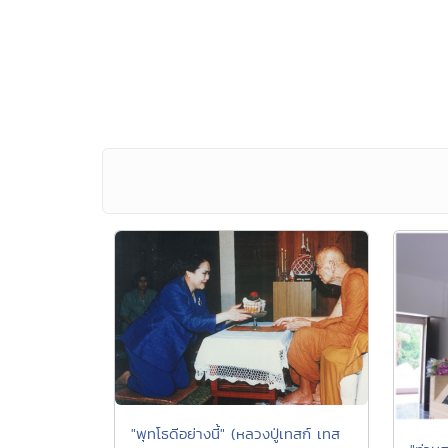
"พุทโธดีอย่างนี้" (หลวงปู่เทสก์ เทส