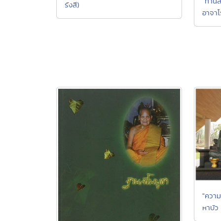
"ท่านส
รังสี)
อาจาโ
"ควา
หาบัว