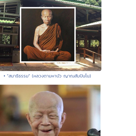
• "สมาธิธรรม" (หลวงตามหาบัว ญาณสัมปันโน)