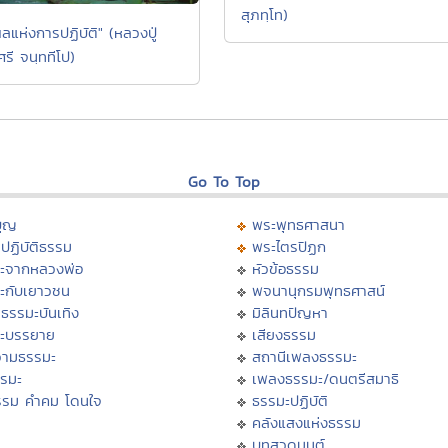
สุภทฺโท)
ลแห่งการปฏิบัติ" (หลวงปู่
ศรี จนฺททีโป)
Go To Top
บุญ
พระพุทธศาสนา
ปฏิบัติธรรม
พระไตรปิฏก
ะจากหลวงพ่อ
หัวข้อธรรม
ะกับเยาวชน
พจนานุกรมพุทธศาสน์
ธรรมะบันเทิง
มิลินทปัญหา
ะบรรยาย
เสียงธรรม
ามธรรมะ
สถานีเพลงธรรมะ
รรมะ
เพลงธรรมะ/ดนตรีสมาธิ
รรม คำคม โดนใจ
ธรรมะปฏิบัติ
ม
คลังแสงแห่งธรรม
บทสวดมนต์