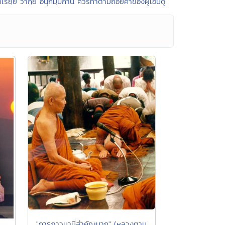
กเรยฺย วากฺยํ อนุกมฺปกานํ ควรทำตามถ้อยคำของผู้เอ็นดู
"การภาวนานี่สำคัญมาก" (หลวงตาม