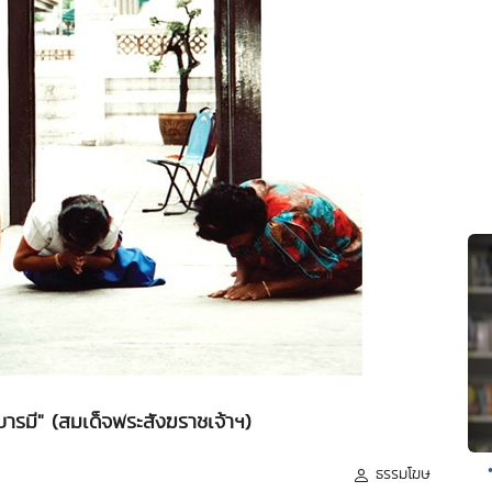
ารมี" (สมเด็จพระสังฆราชเจ้าฯ)
ธรรมโฆษ