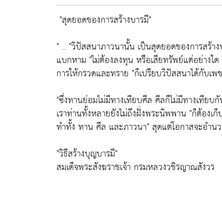
"สุดยอดของการสร้างบารมี"
" ..
"วิปัสสนาภาวนานั้น เป็นสุดยอดของการสร้างบ
แบกหาม
"ไม่ต้องลงทุน หรือเสียทรัพย์แต่อย่างใด 
การให้กรวดและทราย
"ก็เปรียบวิปัสสนาได้กับเพ
"ซึ่งทานย่อมไม่มีทางเทียบศีล ศีลก็ไม่มีทางเทียบก
เราท่านทั้งหลายยังไม่ถึงฝั่งพระนิพพาน
"ก็ต้องเ
ทำทั้ง ทาน ศีล และภาวนา" สุดแต่โอกาสจะอำน
"วิธีสร้างบุญบารมี"
สมเด็จพระสังฆราชเจ้า กรมหลวงวชิรญาณสังวร