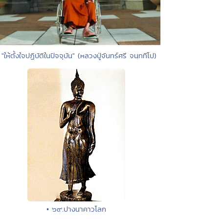
 "ให้ตั้งใจปฏิบัติในปัจจุบัน" (หลวงปู่จันทร์ศรี จนฺททีโป)
• ๖๙.ปางนาคาวโลก