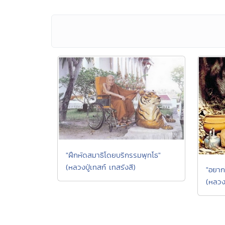
"ฝึกหัดสมาธิโดยบริกรรมพุทโธ"
(หลวงปู่เทสก์ เทสรังสี)
"อยากไ
(หลวงป