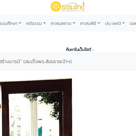
รรมศึกษา
คติธรรม
ศาสนสถาน
ศาสนพิธี
ประเพณี
บอ
ค้นหาในเว็บไซต์ :
ร้างบารมี" (สมเด็จพระสังฆราชเจ้าฯ)