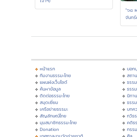
เจ้าฯ)
"๖๘ ผ
จันทร์
หน้าแรก
บอก
ทีมงานธรรมะไทย
สถาน
แผนผังเว็บไซต์
ธรรม
ค้นหาข้อมูล
ธรรม
ติดต่อธรรมะไทย
นิทาน
สมุดเยี่ยม
ธรรม
เครือข่ายธรรมะ
บทคว
สัญลักษณ์ไทย
กวีธ
มุมสมาชิกธรรมะไทย
คติธ
Donation
กรร
เทศกาลงานวัดช่วยชาติ
ศีล