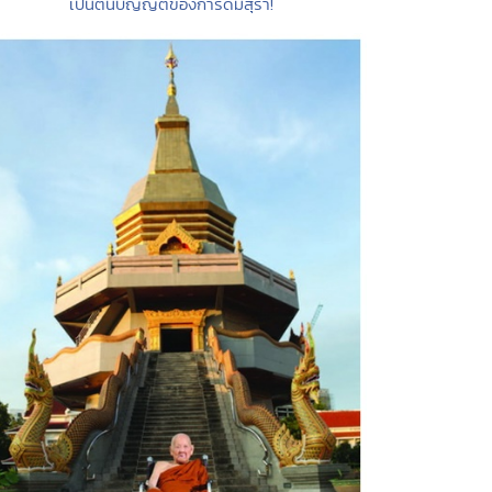
เป็นต้นบัญญัติของการดื่มสุรา!