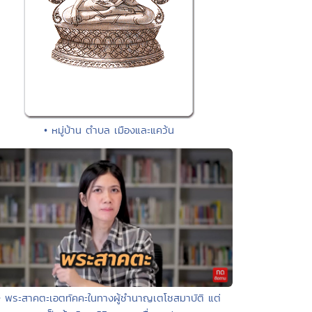
• หมู่บ้าน ตำบล เมืองและแคว้น
• พระสาคตะเอตทัคคะในทางผู้ชำนาญเตโชสมาบัติ แต่