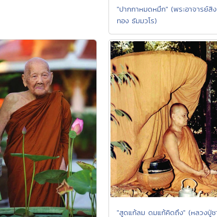
"ปากกาหมดหมึก" (พระอาจารย์สิง
ทอง ธัมมวโร)
"สูดแก้ลม ดมแก้คิดถึง" (หลวงปู่ช