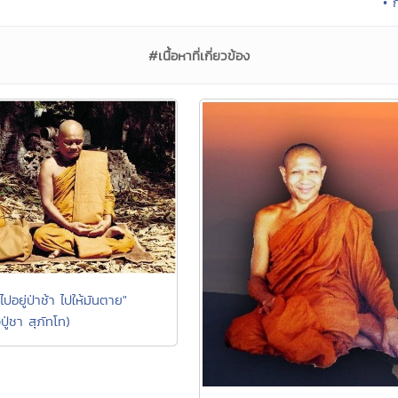
• 
#เนื้อหาที่เกี่ยวข้อง
ปอยู่ป่าช้า ไปให้มันตาย"
ู่ชา สุภัทโท)