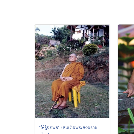
"ให้รู้จักพอ" (สมเด็จพระสังฆราช