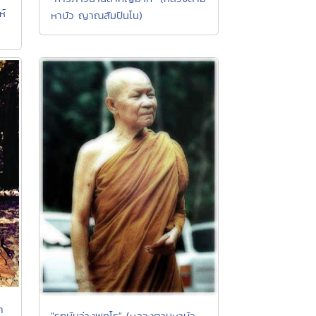
ห์
หาบัว ญาณสัมปันโน)
า
"รถมันว่างพุทโธ" (หลวงตามหาบัว