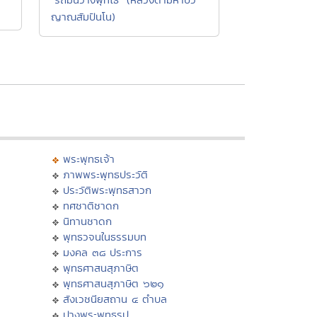
ญาณสัมปันโน)
พระพุทธเจ้า
ภาพพระพุทธประวัติ
ประวัติพระพุทธสาวก
ทศชาติชาดก
นิทานชาดก
พุทธวจนในธรรมบท
มงคล ๓๘ ประการ
พุทธศาสนสุภาษิต
พุทธศาสนสุภาษิต ๖๒๑
สังเวชนียสถาน ๔ ตำบล
ปางพระพุทธรูป