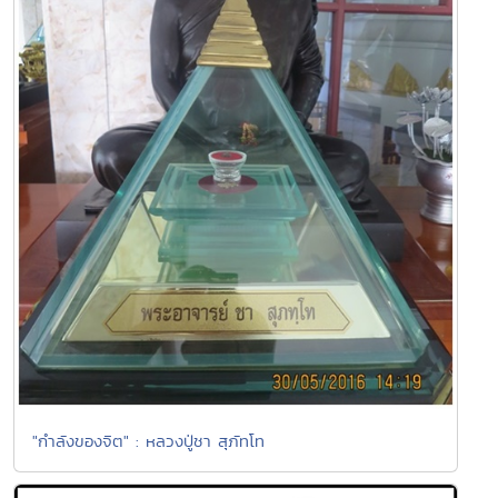
"กำลังของจิต" : หลวงปู่ชา สุภัทโท