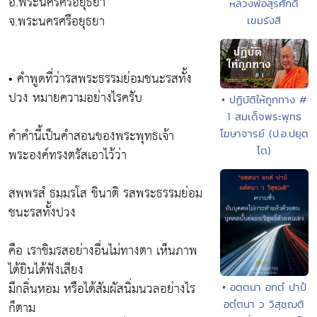
อ.พระนครศรีอยุธยา
หลวงพ่อสุรศักดิ์
จ.พระนครศรีอยุธยา
เขมรังสี
• คำพูดที่ว่ารสพระธรรมย่อมชนะรสทั้ง
ปวง หมายความอย่างไรครับ
• ปฏิบัติให้ถูกทาง #
1 สมเด็จพระพุทธ
คำคำนี้เป็นคำสอนของพระพุทธเจ้า
โฆษาจารย์ (ป.อ.ปยุต
โต)
พระองค์ทรงตรัสเอาไว้ว่า
สพฺพรสํ ธมฺมรโส ชินาติ รสพระธรรมย่อม
ชนะรสทั้งปวง
คือ เราชิมรสอย่างอื่นไม่ทางตา เห็นภาพ
ได้ยินได้ฟังเสียง
มีกลิ่นหอม หรือได้สัมผัสนิ่มนวลอย่างไร
• อตฺตนา อกตํ ปาปํ
ก็ตาม
อตํตนา ว วิสุชฺฌติ