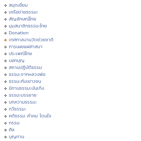
สมุดเยี่ยม
เครือข่ายธรรมะ
สัญลักษณ์ไทย
มุมสมาชิกธรรมะไทย
Donation
เทศกาลงานวัดช่วยชาติ
การเผยแผ่ศาสนา
ประเพณีไทย
บอกบุญ
สถานปฏิบัติธรรม
ธรรมะจากหลวงพ่อ
ธรรมะกับเยาวชน
นิทานธรรมะบันเทิง
ธรรมะบรรยาย
บทความธรรมะ
กวีธรรมะ
คติธรรม คำคม โดนใจ
กรรม
ศีล
บุญทาน