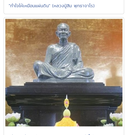
"ทำใจให้เหมือนแผ่นดิน" (หลวงปู่สิม พุทธาจาโร)