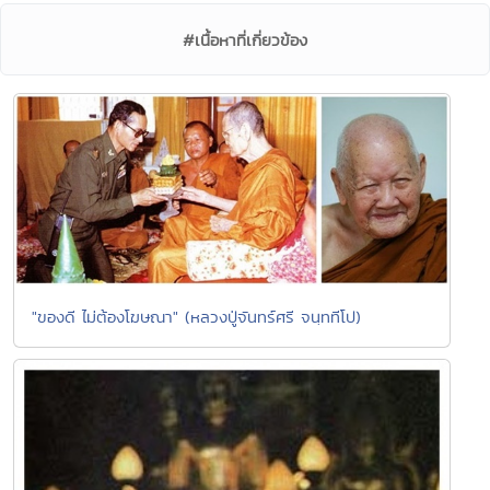
#เนื้อหาที่เกี่ยวข้อง
"ของดี ไม่ต้องโฆษณา" (หลวงปู่จันทร์ศรี จนฺททีโป)