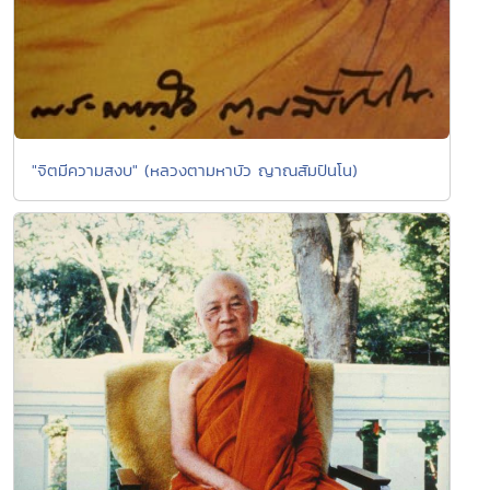
"จิตมีความสงบ" (หลวงตามหาบัว ญาณสัมปันโน)