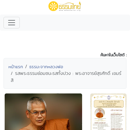
ค้นหาในเว็บไซต์ :
หน้าแรก
ธรรมะจากหลวงพ่อ
รสพระธรรมย่อมชนะรสทั้งปวง : พระอาจารย์สุรศักดิ์ เขมรํ
สี