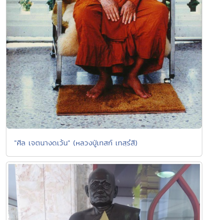
"ศีล เจตนางดเว้น" (หลวงปู่เทสก์ เทสฺรํสี)