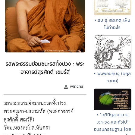
• รับ รู้ สังเกตุ เห็น
ไม่ทำอะไร
รสพระธรรมย่อมชนะรสทั้งปวง : พระ
อาจารย์สุรศักดิ์ เขมรํสี
• พังพอนกับงู (นกุล
ชาดก)
wincha
รสพระธรรมย่อมชนะรสทั้งปวง
พระครูเกษมธรรมทัต (พระอาจารย์
• "สติปัฏฐานแบบ
สุรศักดิ์ เขมรํสี)
เจาะจง และทั่วไป"
วัดมเหยงคณ์ ต.หันตรา
อบรมกรรมฐาน โดย