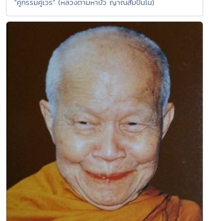
"คู่กรรมคู่เวร" (หลวงตามหาบัว ญาณสัมปันโน)