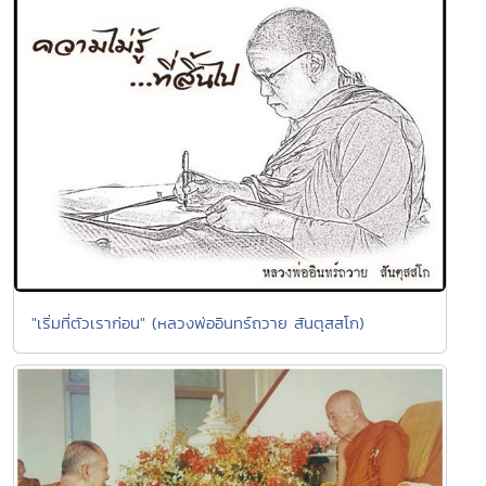
"เริ่มที่ตัวเราก่อน" (หลวงพ่ออินทร์ถวาย สันตุสสโก)