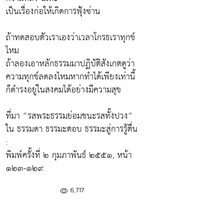
เป็นเรื่องก่อให้เกิดการฟุ้งซ่าน
ถ้าทดสอบตัวเราเองว่าเวลาโกรธเราทุกข์
ไหม
ถ้าลองเอาหลักธรรมมาปฏิบัติสังเกตดูว่า
ความทุกข์ลดลงไหมหากทำได้เพียงเท่านี้
ก็ดำรงอยู่ในสงคมได้อย่างมีความสุข
ที่มา “รสพระธรรมย่อมชนะรสทั้งปวง”
ใน ธรรมดา ธรรมะตอบ ธรรมะสู่การรู้ตื่น
:
พิมพ์ครั้งที่ ๒ กุมภาพันธ์ ๒๕๕๑, หน้า
๑๒๓-๑๒๙
6,717