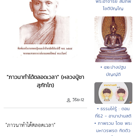
พระอาจารย์ สมภพ
โชติปัญโญ
• ๕๒.ปางปฐม
บัญญัติ
"ภาวนาทำได้ตลอดเวลา" (หลวงปู่ชา
สุภัทโท)
วิริยะ12
• ธรรมให้รู้ : ตอน
ที่62 - อานาปานสติ
• ภาพรวม โดย พระ
"ภาวนาทำได้ตลอดเวลา"
มหาวรพรต กิตติว