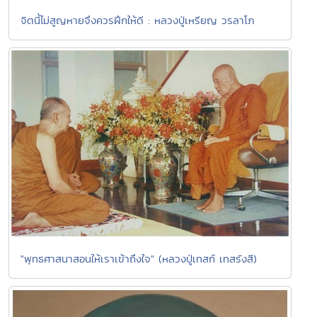
จิตนี้ไม่สูญหายจึงควรฝึกให้ดี : หลวงปู่เหรียญ วรลาโภ
"พุทธศาสนาสอนให้เราเข้าถึงใจ" (หลวงปู่เทสก์ เทสรังสี)