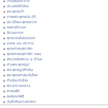
งานบุญประจำปี
ประเพณีทั่วไทย
พระพุทธเจ้า
ภาพพระพุทธประวัติ
ประวัติพระพุทธสาวก
ทศชาติชาดก
นิทานชาดก
พุทธวจนในธรรมบท
มงคล ๓๘ ประการ
พุทธศาสนสุภาษิต
พุทธศาสนสุภาษิต ๖๒๑
สังเวชนียสถาน ๔ ตำบล
ปางพระพุทธรูป
พระพุทธรูปสำคัญ
พระพุทธศาสนาในไทย
ทำเนียบวัดไทย
พระอารามหลวง
ศาสนพิธี
อุปสมบทพิธี
วันสำคัญทางศาสนา