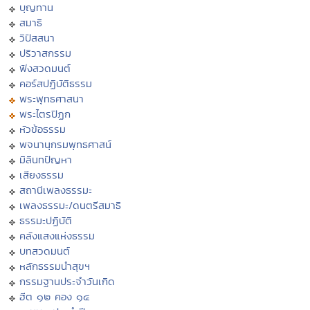
บุญทาน
สมาธิ
วิปัสสนา
ปริวาสกรรม
ฟังสวดมนต์
คอร์สปฏิบัติธรรม
พระพุทธศาสนา
พระไตรปิฏก
หัวข้อธรรม
พจนานุกรมพุทธศาสน์
มิลินทปัญหา
เสียงธรรม
สถานีเพลงธรรมะ
เพลงธรรมะ/ดนตรีสมาธิ
ธรรมะปฏิบัติ
คลังแสงแห่งธรรม
บทสวดมนต์
หลักธรรมนำสุขฯ
กรรมฐานประจำวันเกิด
ฮีต ๑๒ คอง ๑๔