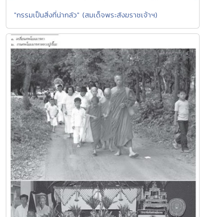
"กรรมเป็นสิ่งที่น่ากลัว" (สมเด็จพระสังฆราชเจ้าฯ)