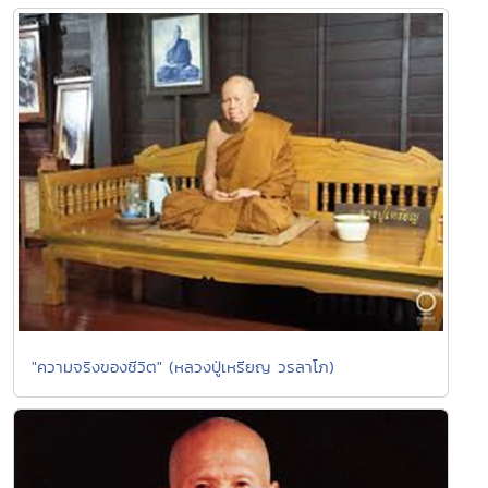
"ความจริงของชีวิต" (หลวงปู่เหรียญ วรลาโภ)