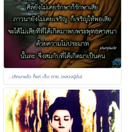
....เกิดมาแล้ว ก็แก่ เจ็บ ตาย...(หลวงปู่มั่น)