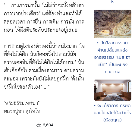
โร
" .. การภาวนานั้น
"ไม่ใช่ว่าจะนั่งหลับตา
ภาวนาอย่างเดียว"
แต่ต้องทำและทำได้
ตลอดเวลา การยืน การเดิน การนั่ง การ
นอน ให้มีสติประคับประคองอยู่เสมอ
• นักวิชาการร่วม
การตามดูใจของตัวเองนี้น่าสนใจมาก
"ใจ
ค้านเปลี่ยนแหล่ง
ที่ย้งไม่ได้ฝึก มันก็คอยวิ่งไปตามนิสัย
อารยธรรม "เมส อา
ความเคยชินที่ยังไม่ได้ฝึกไม่ได้อบรม"
มัน
แน็ค" เป็นเหมือง
เต้นคึกคักไปตามเรื่องตามราว ดามความ
ทองแดง
คะนอง เพราะมันยังไม่เคยถูกฝึก
"ด้งนั้น
จงฝึกใจของตัวเอง"
.. "
"พระธรรมเทศนา"
• จะแก้อาการเครียด
หลวงปู่ชา สุภัทโท
นอนไม่หลับได้อย่างไร
(ดังตฤณ)
6,694