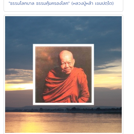
"ธรรมโลกบาล ธรรมคุ้มครองโลก" (หลวงปู่หล้า เขมปตฺโต)