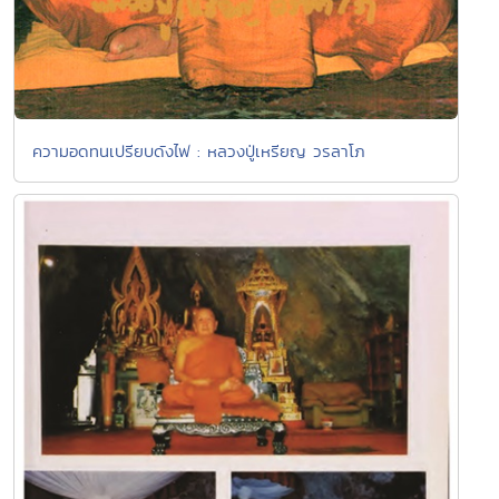
ความอดทนเปรียบดังไฟ : หลวงปู่เหรียญ วรลาโภ