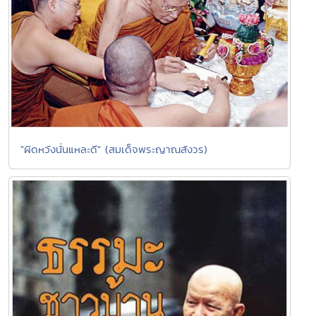
"ผิดหวังนั่นแหละดี" (สมเด็จพระญาณสังวร)