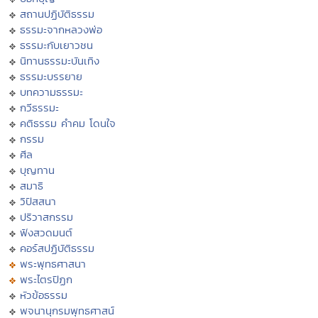
สถานปฏิบัติธรรม
ธรรมะจากหลวงพ่อ
ธรรมะกับเยาวชน
นิทานธรรมะบันเทิง
ธรรมะบรรยาย
บทความธรรมะ
กวีธรรมะ
คติธรรม คำคม โดนใจ
กรรม
ศีล
บุญทาน
สมาธิ
วิปัสสนา
ปริวาสกรรม
ฟังสวดมนต์
คอร์สปฏิบัติธรรม
พระพุทธศาสนา
พระไตรปิฏก
หัวข้อธรรม
พจนานุกรมพุทธศาสน์