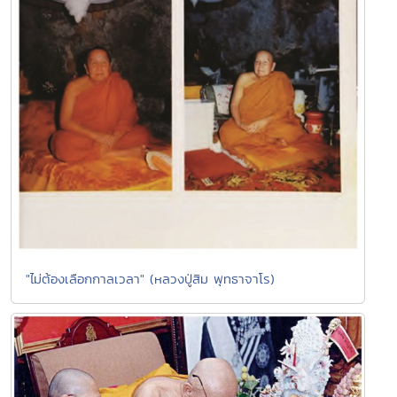
"ไม่ต้องเลือกกาลเวลา" (หลวงปู่สิม พุทธาจาโร)