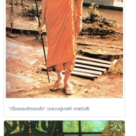
"เรื่องของจิตของใจ" (หลวงปู่เทสก์ เทสรังสี)