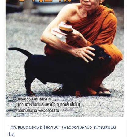
"คุณสมบัติของพระโสดาบัน" (หลวงตามหาบัว ญาณสัมปัน
โน)