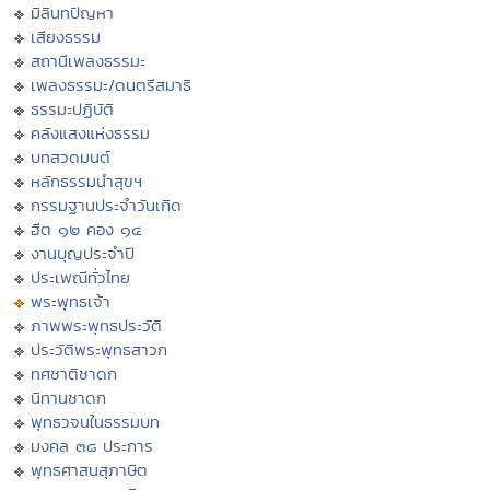
มิลินทปัญหา
เสียงธรรม
สถานีเพลงธรรมะ
เพลงธรรมะ/ดนตรีสมาธิ
ธรรมะปฏิบัติ
คลังแสงแห่งธรรม
บทสวดมนต์
หลักธรรมนำสุขฯ
กรรมฐานประจำวันเกิด
ฮีต ๑๒ คอง ๑๔
งานบุญประจำปี
ประเพณีทั่วไทย
พระพุทธเจ้า
ภาพพระพุทธประวัติ
ประวัติพระพุทธสาวก
ทศชาติชาดก
นิทานชาดก
พุทธวจนในธรรมบท
มงคล ๓๘ ประการ
พุทธศาสนสุภาษิต