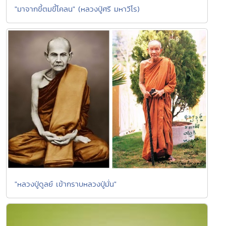
"มาจากขี้ตมขี้โคลน" (หลวงปู่ศรี มหาวีโร)
"หลวงปู่ดูลย์ เข้ากราบหลวงปู่มั่น"