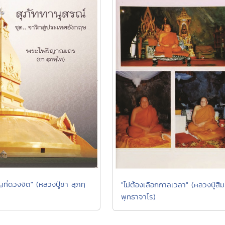
ที่ดวงจิต" (หลวงปู่ชา สุภทฺ
"ไม่ต้องเลือกกาลเวลา" (หลวงปู่สิม
พุทธาจาโร)