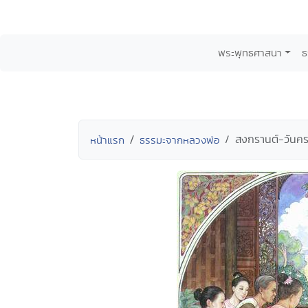
พระพุทธศาสนา
ธ
สงกรานต์-วันค
หน้าแรก
ธรรมะจากหลวงพ่อ