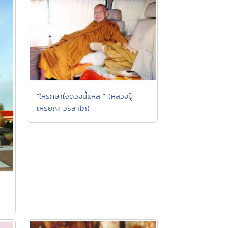
"ให้รักษาใจดวงนี้แหละ" (หลวงปู๋
เหรียญ วรลาโภ)