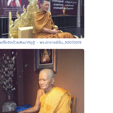
 แก้ไขจิตด้วยสัมมาทิฏฐิ - พระอาจารย์ต้น_30072019