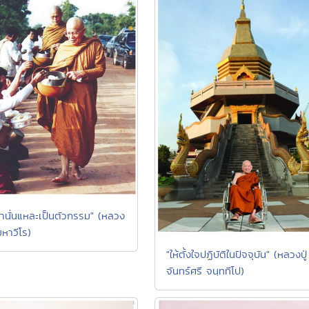
านั่นแหละเป็นตัวกรรม" (หลวง
 มหาวีโร)
"ให้ตั้งใจปฏิบัติในปัจจุบัน" (หลวงปู่
จันทร์ศรี จนฺททีโป)