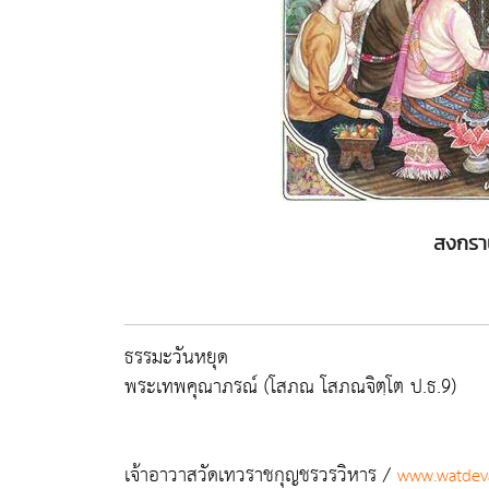
สงกราน
ธรรมะวันหยุด
พระเทพคุณาภรณ์ (โสภณ โสภณจิตฺโต ป.ธ.9)
เจ้าอาวาสวัดเทวราชกุญชรวรวิหาร /
www.watdeva