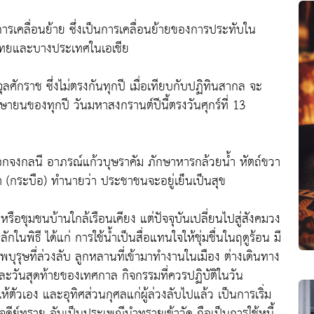
ารเคลื่อนย้าย ซึ่งเป็นการเคลื่อนย้ายของการประทับใน
องไทยและบางประเทศในเอเชีย
กราช ซึ่งไม่ตรงกันทุกปี เมื่อเทียบกับปฏิทินสากล จะ
ายนของทุกปี วันมหาสงกรานต์ปีนี้ตรงวันศุกร์ที่ 13
อกจงกลนี อาภรณ์แก้วบุษราคัม ภักษาหารกล้วยน้ำ หัตถ์ขวา
 (กระบือ) ทำนายว่า ประชาชนจะอยู่เย็นเป็นสุข
หรือชุมชนบ้านใกล้เรือนเคียง แต่ปัจจุบันเปลี่ยนไปสู่สังคมวง
ในพิธี ได้แก่ การใช้น้ำเป็นสื่อแทนใจให้ชุ่มชื่นในฤดูร้อน มี
ุรุษที่ล่วงลับ ลูกหลานที่เข้ามาทำงานในเมือง ต่างเดินทาง
และวันสุดท้ายของเทศกาล กิจกรรมที่ควรปฏิบัติในวัน
ตัวเอง และอุทิศส่วนกุศลแก่ผู้ล่วงลับไปแล้ว เป็นการเริ่ม
เจดีย์ทราย อันเป็นประเพณีนำทรายเข้าวัด ถือเป็นการใช้หนี้