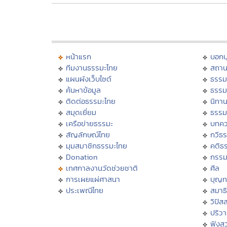
หน้าแรก
บอก
ทีมงานธรรมะไทย
สถาน
แผนผังเว็บไซต์
ธรรม
ค้นหาข้อมูล
ธรรม
ติดต่อธรรมะไทย
นิทาน
สมุดเยี่ยม
ธรรม
เครือข่ายธรรมะ
บทคว
สัญลักษณ์ไทย
กวีธ
มุมสมาชิกธรรมะไทย
คติธ
Donation
กรร
เทศกาลงานวัดช่วยชาติ
ศีล
การเผยแผ่ศาสนา
บุญท
ประเพณีไทย
สมาธิ
วิปัส
ปริว
ฟังส