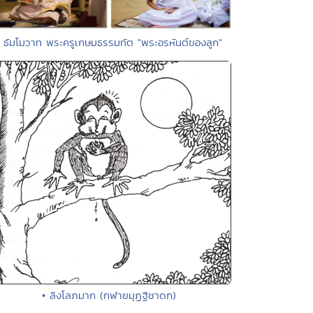
• ธัมโมวาท พระครูเกษมธรรมทัต "พระอรหันต์ของลูก"
• ลิงโลภมาก (กฬายมุฏฐิชาดก)