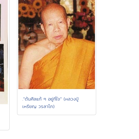
."ต้นศีลแท้ ๆ อยู่ที่ใจ" (หลวงปู่
เหรียญ วรลาโภ)