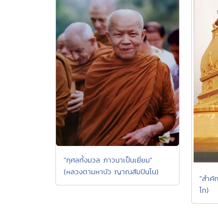
"กุศลทั้งมวล ภาวนาเป็นเยี่ยม"
(หลวงตามหาบัว ญาณสัมปันโน)
"สำคัญ
โท)