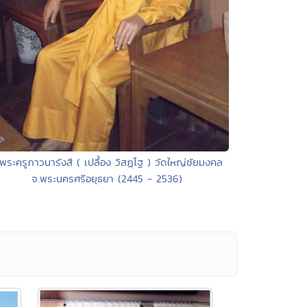
 พระครูภาวนารังสี ( เปลื้อง วิสฏฺโฐ ) วัดใหญ่ชัยมงคล
จ.พระนครศรีอยุธยา (2445 - 2536)