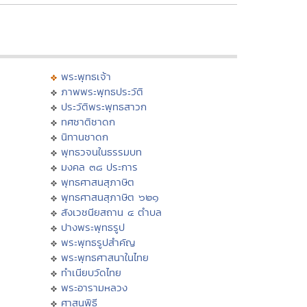
พระพุทธเจ้า
ภาพพระพุทธประวัติ
ประวัติพระพุทธสาวก
ทศชาติชาดก
นิทานชาดก
พุทธวจนในธรรมบท
มงคล ๓๘ ประการ
พุทธศาสนสุภาษิต
พุทธศาสนสุภาษิต ๖๒๑
สังเวชนียสถาน ๔ ตำบล
ปางพระพุทธรูป
พระพุทธรูปสำคัญ
พระพุทธศาสนาในไทย
ทำเนียบวัดไทย
พระอารามหลวง
ศาสนพิธี