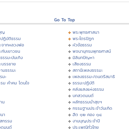
Go To Top
บุญ
พระพุทธศาสนา
ปฏิบัติธรรม
พระไตรปิฏก
ะจากหลวงพ่อ
หัวข้อธรรม
ะกับเยาวชน
พจนานุกรมพุทธศาสน์
ธรรมะบันเทิง
มิลินทปัญหา
ะบรรยาย
เสียงธรรม
ามธรรมะ
สถานีเพลงธรรมะ
รรมะ
เพลงธรรมะ/ดนตรีสมาธิ
รรม คำคม โดนใจ
ธรรมะปฏิบัติ
ม
คลังแสงแห่งธรรม
บทสวดมนต์
าน
หลักธรรมนำสุขฯ
กรรมฐานประจำวันเกิด
สนา
ฮีต ๑๒ คอง ๑๔
าสกรรม
งานบุญประจำปี
วดมนต์
ประเพณีทั่วไทย