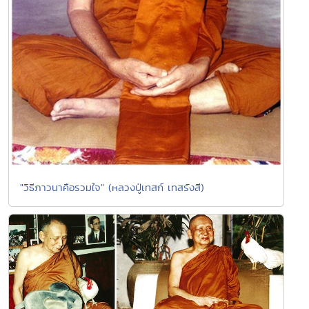
"วิธีภาวนาคือรวมใจ" (หลวงปู่เทสก์ เทสรังสี)