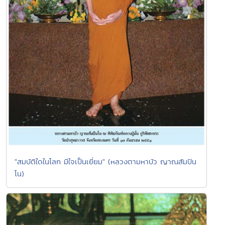
"สมบัติใดในโลก มีใจเป็นเยี่ยม" (หลวงตามหาบัว ญาณสัมปัน
โน)