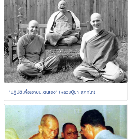
"ปฏิบัติเพื่อเอาชนะตนเอง" (หลวงปู่ชา สุภทฺโท)