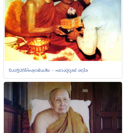
รีบปฏิบัติให้หลุดพ้นเสีย - หลวงปู่ดูลย์ อตุโล