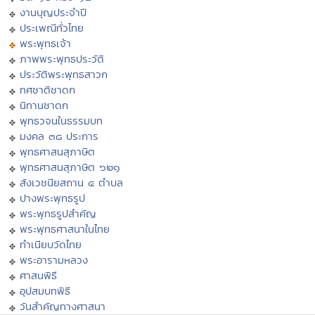
งานบุญประจำปี
ประเพณีทั่วไทย
พระพุทธเจ้า
ภาพพระพุทธประวัติ
ประวัติพระพุทธสาวก
ทศชาติชาดก
นิทานชาดก
พุทธวจนในธรรมบท
มงคล ๓๘ ประการ
พุทธศาสนสุภาษิต
พุทธศาสนสุภาษิต ๖๒๑
สังเวชนียสถาน ๔ ตำบล
ปางพระพุทธรูป
พระพุทธรูปสำคัญ
พระพุทธศาสนาในไทย
ทำเนียบวัดไทย
พระอารามหลวง
ศาสนพิธี
อุปสมบทพิธี
วันสำคัญทางศาสนา