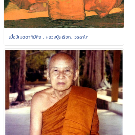
เมื่อมีเมตตาก็มีศีล : หลวงปู่เหรียญ วรลาโภ