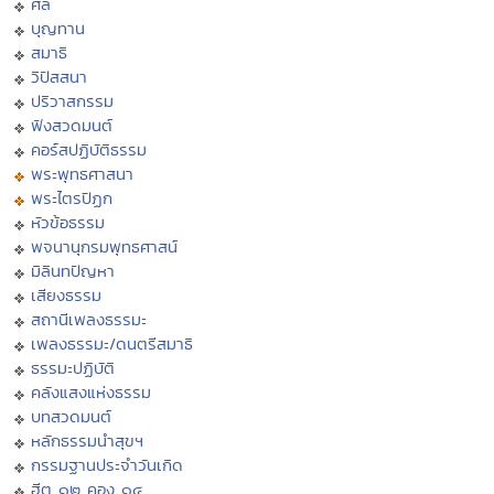
ศีล
บุญทาน
สมาธิ
วิปัสสนา
ปริวาสกรรม
ฟังสวดมนต์
คอร์สปฏิบัติธรรม
พระพุทธศาสนา
พระไตรปิฏก
หัวข้อธรรม
พจนานุกรมพุทธศาสน์
มิลินทปัญหา
เสียงธรรม
สถานีเพลงธรรมะ
เพลงธรรมะ/ดนตรีสมาธิ
ธรรมะปฏิบัติ
คลังแสงแห่งธรรม
บทสวดมนต์
หลักธรรมนำสุขฯ
กรรมฐานประจำวันเกิด
ฮีต ๑๒ คอง ๑๔