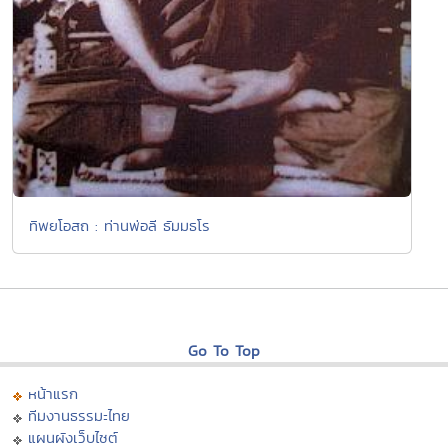
ทิพยโอสถ : ท่านพ่อลี ธัมมธโร
Go To Top
หน้าแรก
ทีมงานธรรมะไทย
แผนผังเว็บไซต์