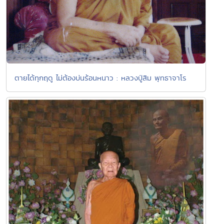
ตายได้ทุกฤดู ไม่ต้องบ่นร้อนหนาว : หลวงปู่สิม พุทธาจาโร