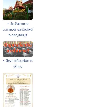
• วัดวังผาแดง
ต.นาสวน อ.ศรีสวัสดิ์
จ.กาญจนบุรี
• ปัญหาเกี่ยวกับการ
ให้ทาน