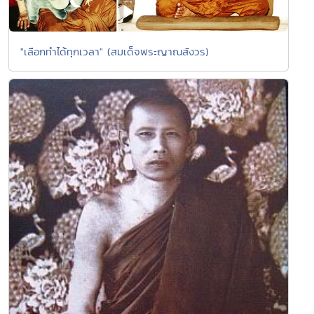
"เลือกทำได้ทุกเวลา" (สมเด็จพระญาณสังวร)