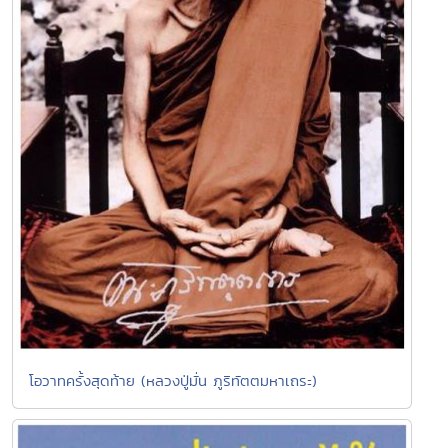
โอวาทครั้งสุดท้าย (หลวงปู่มั่น ภูริทัตตมหาเถระ)