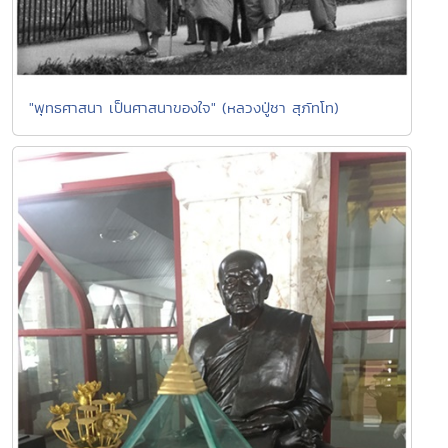
"พุทธศาสนา เป็นศาสนาของใจ" (หลวงปู่ชา สุภัทโท)