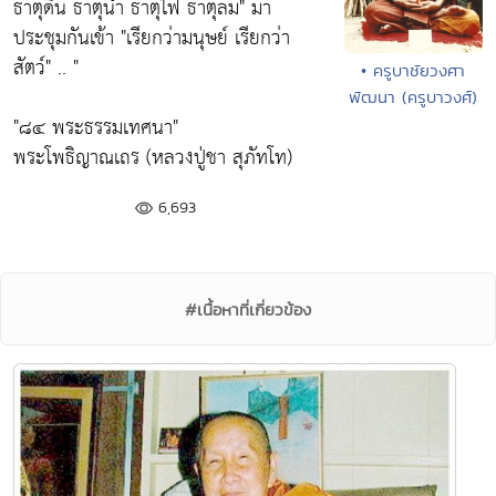
ธาตุดิน ธาตุน้ำ ธาตุไฟ ธาตุลม"
มา
ประชุมกันเข้า
"เรียกว่ามนุษย์ เรียกว่า
สัตว์"
.. "
• ครูบาชัยวงศา
พัฒนา (ครูบาวงศ์)
"๘๔ พระธรรมเทศนา"
พระโพธิญาณเถร (หลวงปู่ชา สุภัทโท)
6,693
#เนื้อหาที่เกี่ยวข้อง