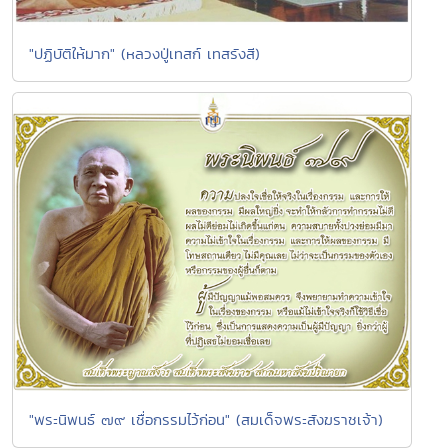
"ปฏิบัติให้มาก" (หลวงปู่เทสก์ เทสรังสี)
"พระนิพนธ์ ๗๙ เชื่อกรรมไว้ก่อน" (สมเด็จพระสังฆราชเจ้า)