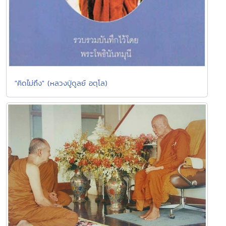
"คิดไม่ถึง" (หลวงปู่ดูลย์ อตุโล)