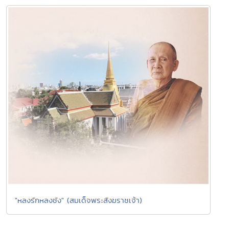
"หลงรักหลงชัง" (สมเด็จพระสังฆราชเจ้า)