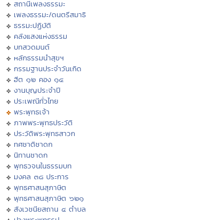
สถานีเพลงธรรมะ
เพลงธรรมะ/ดนตรีสมาธิ
ธรรมะปฏิบัติ
คลังแสงแห่งธรรม
บทสวดมนต์
หลักธรรมนำสุขฯ
กรรมฐานประจำวันเกิด
ฮีต ๑๒ คอง ๑๔
งานบุญประจำปี
ประเพณีทั่วไทย
พระพุทธเจ้า
ภาพพระพุทธประวัติ
ประวัติพระพุทธสาวก
ทศชาติชาดก
นิทานชาดก
พุทธวจนในธรรมบท
มงคล ๓๘ ประการ
พุทธศาสนสุภาษิต
พุทธศาสนสุภาษิต ๖๒๑
สังเวชนียสถาน ๔ ตำบล
ปางพระพุทธรูป