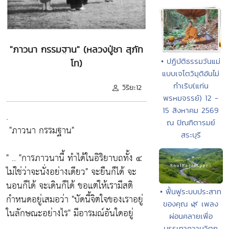
"ภาวนา กรรมฐาน" (หลวงปู่ชา สุภัท
• ปฏิบัติธรรมวันแม่
โท)
แบบเจโตวิมุติอันไม่
กำเริบ(แก่น
วิริยะ12
พรหมจรรย์) 12 -
15 สิงหาคม 2569
.
ณ ปัณฑิตารมย์
"ภาวนา กรรมฐาน"
สระบุรี
" ..
"การภาวนานี้ ทำได้ในอิริยาบถทั้ง ๔
ไม่ใช่ว่าจะนั่งอย่างเดียว"
จะยืนก็ได้ จะ
นอนก็ได้ จะเดินก็ได้ ขอแต่ให้เรามีสติ
• ฟื้นฟูระบบประสาท
กำหนดอยู่เสมอว่า
"บัดนี้จิตใจของเราอยู่
ของคุณ 🌿 เพลง
ในลักษณะอย่างไร"
มีอารมณ์อันใดอยู่
ผ่อนคลายเพื่อ
บรรเทาความวิตก