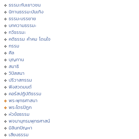
ธรรมะกับเยาวชน
นิทานธรรมะบันเทิง
ธรรมะบรรยาย
บทความธรรมะ
กวีธรรมะ
คติธรรม คำคม โดนใจ
กรรม
ศีล
บุญทาน
สมาธิ
วิปัสสนา
ปริวาสกรรม
ฟังสวดมนต์
คอร์สปฏิบัติธรรม
พระพุทธศาสนา
พระไตรปิฏก
หัวข้อธรรม
พจนานุกรมพุทธศาสน์
มิลินทปัญหา
เสียงธรรม