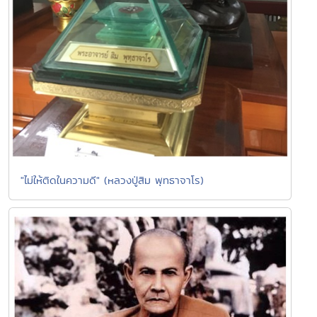
"ไม่ให้ติดในความดี" (หลวงปู่สิม พุทธาจาโร)