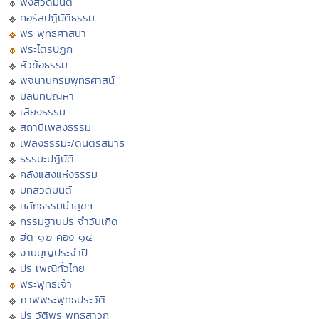
ฟังสวดมนต์
คอร์สปฏิบัติธรรม
พระพุทธศาสนา
พระไตรปิฏก
หัวข้อธรรม
พจนานุกรมพุทธศาสน์
มิลินทปัญหา
เสียงธรรม
สถานีเพลงธรรมะ
เพลงธรรมะ/ดนตรีสมาธิ
ธรรมะปฏิบัติ
คลังแสงแห่งธรรม
บทสวดมนต์
หลักธรรมนำสุขฯ
กรรมฐานประจำวันเกิด
ฮีต ๑๒ คอง ๑๔
งานบุญประจำปี
ประเพณีทั่วไทย
พระพุทธเจ้า
ภาพพระพุทธประวัติ
ประวัติพระพุทธสาวก