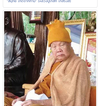
"สมุทัย เกิดจากกาม" (หลวงปู่เทสก์ เทสรังสี)