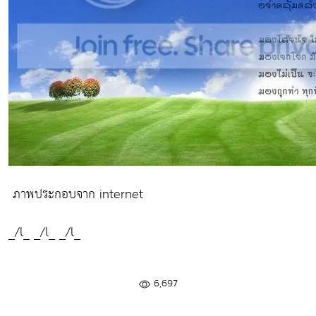
ภาพประกอบจาก internet
_/l_ _/l_ _/l_
6,697