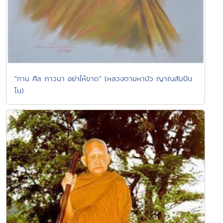
"ทาน ศีล ภาวนา อย่าให้ขาด" (หลวงตามหาบัว ญาณสัมปัน
โน)