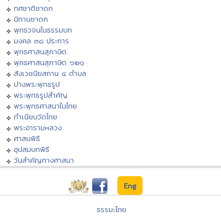
ทศชาติชาดก
นิทานชาดก
พุทธวจนในธรรมบท
มงคล ๓๘ ประการ
พุทธศาสนสุภาษิต
พุทธศาสนสุภาษิต ๖๒๑
สังเวชนียสถาน ๔ ตำบล
ปางพระพุทธรูป
พระพุทธรูปสำคัญ
พระพุทธศาสนาในไทย
ทำเนียบวัดไทย
พระอารามหลวง
ศาสนพิธี
อุปสมบทพิธี
วันสำคัญทางศาสนา
Eng
ธรรมะไทย