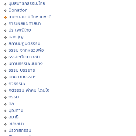
มุมสมาชิกธรรมะไทย
Donation
เทศกาลงานวัดช่วยชาติ
การเผยแผ่ศาสนา
ประเพณีไทย
บอกบุญ
สถานปฏิบัติธรรม
ธรรมะจากหลวงพ่อ
ธรรมะกับเยาวชน
นิทานธรรมะบันเทิง
ธรรมะบรรยาย
บทความธรรมะ
กวีธรรมะ
คติธรรม คำคม โดนใจ
กรรม
ศีล
บุญทาน
สมาธิ
วิปัสสนา
ปริวาสกรรม