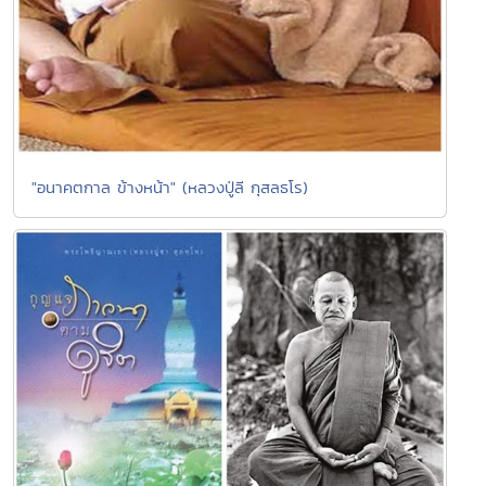
"อนาคตกาล ข้างหน้า" (หลวงปู่ลี กุสลธโร)