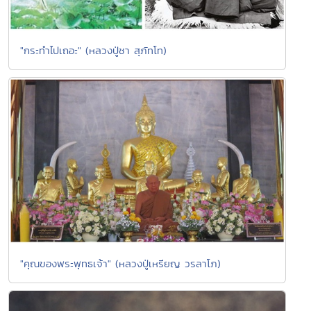
"กระทำไปเถอะ" (หลวงปู่ชา สุภัทโท)
"คุณของพระพุทธเจ้า" (หลวงปู่เหรียญ วรลาโภ)