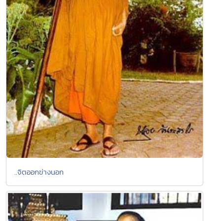
..จิตออกข่างนอก