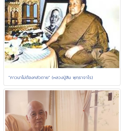
"ภาวนาไม่ต้องกลัวตาย" (หลวงปู่สิม พุทฺธาจาโร)