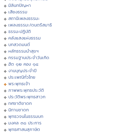
มิลินทปัญหา
เสียงธรรม
สถานีเพลงธรรมะ
เพลงธรรมะ/ดนตรีสมาธิ
ธรรมะปฏิบัติ
คลังแสงแห่งธรรม
บทสวดมนต์
หลักธรรมนำสุขฯ
กรรมฐานประจำวันเกิด
ฮีต ๑๒ คอง ๑๔
งานบุญประจำปี
ประเพณีทั่วไทย
พระพุทธเจ้า
ภาพพระพุทธประวัติ
ประวัติพระพุทธสาวก
ทศชาติชาดก
นิทานชาดก
พุทธวจนในธรรมบท
มงคล ๓๘ ประการ
พุทธศาสนสุภาษิต