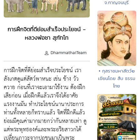
จ.กาญจนบุรี
การฝึกจิตที่ดีย่อมสำเร็จประโยชน์ -
หลวงพ่อชา สุภัทโท
DhammathaiTeam
การฝึกจิตที่ดีย่อมสำเร็จประโยชน์ เรา
• กุสราชมหาสัตว์๒
สังเกตดูแต่สัตว์พาหนะ เช่น ช้าง วัว
เขียนโดย สืบ ธรรม
ควาย ก่อนที่เราจะเอามาใช้งาน ต้องฝึก
ไทย
เสียก่อน เมื่อฝึกดีแล้วเราจึงได้อาศัย
แรงงานมัน ทำประโยชน์นานาประการ
ท่านทั้งหลายก็ทราบแล้ว จิตที่ฝึกดีแล้ว
ย่อมมีคุณค่ามากมายกว่ากันหลายเท่า ดู
แต่พระพุทธองค์และพระอริยสาวกได้
เปลี่ยนภาวะจากปุถุชนมาเป็นพระ