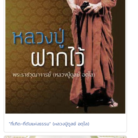
"ที่เกิด-ที่ดับแห่งธรรม" (หลวงปู่ดูลย์ อตุโล)