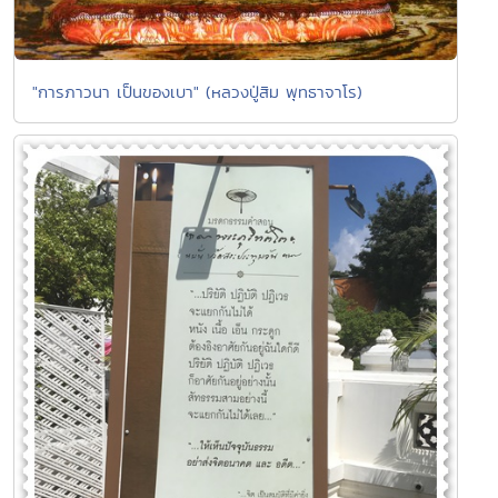
"การภาวนา เป็นของเบา" (หลวงปู่สิม พุทธาจาโร)