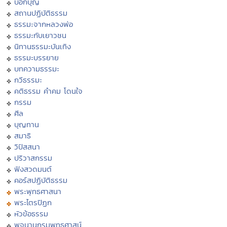
บอกบุญ
สถานปฏิบัติธรรม
ธรรมะจากหลวงพ่อ
ธรรมะกับเยาวชน
นิทานธรรมะบันเทิง
ธรรมะบรรยาย
บทความธรรมะ
กวีธรรมะ
คติธรรม คำคม โดนใจ
กรรม
ศีล
บุญทาน
สมาธิ
วิปัสสนา
ปริวาสกรรม
ฟังสวดมนต์
คอร์สปฏิบัติธรรม
พระพุทธศาสนา
พระไตรปิฏก
หัวข้อธรรม
พจนานุกรมพุทธศาสน์