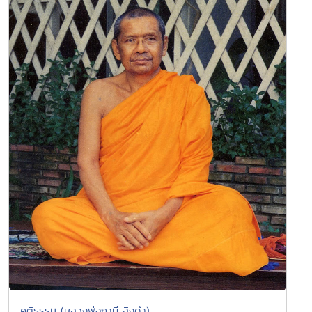
คติธรรม (หลวงพ่อฤาษี ลิงดำ)