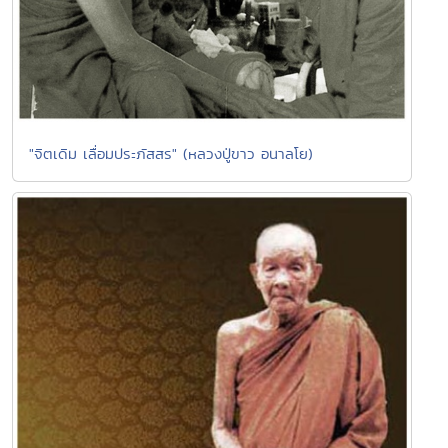
"จิตเดิม เลื่อมประภัสสร" (หลวงปู่ขาว อนาลโย)