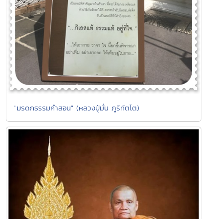
"มรดกธรรมคำสอน" (หลวงปู่มั่น ภูริทัตโต)