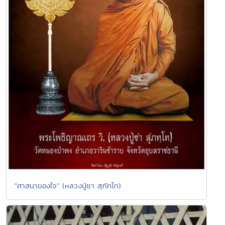
"ศาสนาของใจ" (หลวงปู่ชา สุภัทโท)