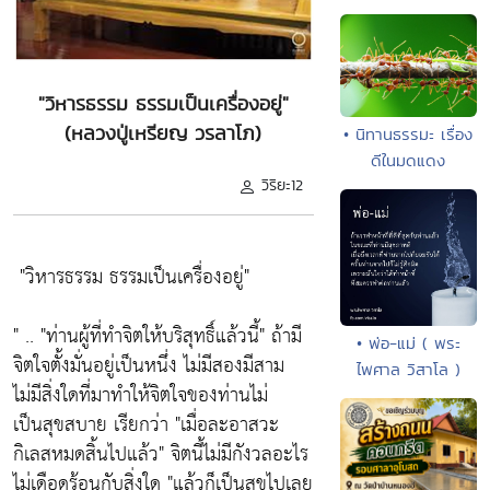
"วิหารธรรม ธรรมเป็นเครื่องอยู่"
(หลวงปู่เหรียญ วรลาโภ)
• นิทานธรรมะ เรื่อง
ดีในมดแดง
วิริยะ12
"วิหารธรรม ธรรมเป็นเครื่องอยู่"
" ..
"ท่านผู้ที่ทำจิตให้บริสุทธิ์แล้วนี้"
ถ้ามี
• พ่อ-แม่ ( พระ
จิตใจตั้งมั่นอยู่เป็นหนึ่ง ไม่มีสองมีสาม
ไพศาล วิสาโล )
ไม่มีสิ่งใดที่มาทำให้จิตใจของท่านไม่
เป็นสุขสบาย เรียกว่า "เ
มื่อละอาสวะ
กิเลสหมดสิ้นไปแล้ว"
จิตนี้ไม่มีกังวลอะไร
ไม่เดือดร้อนกับสิ่งใด
"แล้วก็เป็นสุขไปเลย