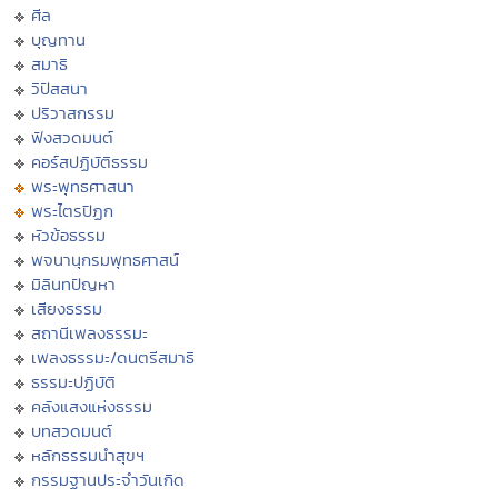
ศีล
บุญทาน
สมาธิ
วิปัสสนา
ปริวาสกรรม
ฟังสวดมนต์
คอร์สปฏิบัติธรรม
พระพุทธศาสนา
พระไตรปิฏก
หัวข้อธรรม
พจนานุกรมพุทธศาสน์
มิลินทปัญหา
เสียงธรรม
สถานีเพลงธรรมะ
เพลงธรรมะ/ดนตรีสมาธิ
ธรรมะปฏิบัติ
คลังแสงแห่งธรรม
บทสวดมนต์
หลักธรรมนำสุขฯ
กรรมฐานประจำวันเกิด