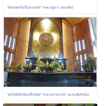
"ให้เอาพุทโธเป็นอารมณ์" (หลวงปู่ขาว อนาลโย)
"พุทโธไม่ใช่เรื่องเล็กน้อย" (หลวงตามหาบัว ญาณสัมปันโน)