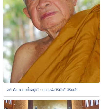
สติ คือ ความตั้งอยู่ได้ : หลวงพ่อวิริยังค์ สิรินธโร