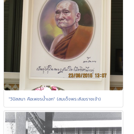
"วิปัสสนา คือเพชรน้ำเอก" (สมเด็จพระสังฆราชเจ้า)