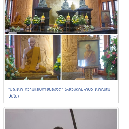
"ปัญญา ความแยบคายของจิต" (หลวงตามหาบัว ญาณสัม
ปันโน)