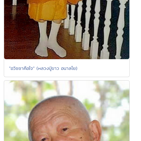
"อวิชชาคือใจ" (หลวงปู่ขาว อนาลโย)