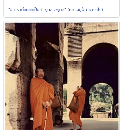
"จิตเรานี้แหละเป็นตัวกุศล อกุศล" (หลวงปู่ฝั้น อาจาโร)