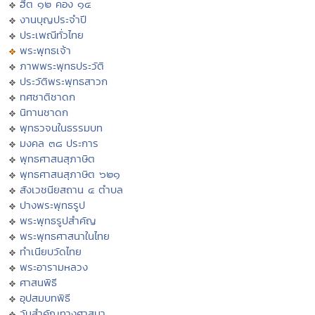
ฮีต ๑๒ คอง ๑๔
งานบุญประจำปี
ประเพณีทั่วไทย
พระพุทธเจ้า
ภาพพระพุทธประวัติ
ประวัติพระพุทธสาวก
ทศชาติชาดก
นิทานชาดก
พุทธวจนในธรรมบท
มงคล ๓๘ ประการ
พุทธศาสนสุภาษิต
พุทธศาสนสุภาษิต ๖๒๑
สังเวชนียสถาน ๔ ตำบล
ปางพระพุทธรูป
พระพุทธรูปสำคัญ
พระพุทธศาสนาในไทย
ทำเนียบวัดไทย
พระอารามหลวง
ศาสนพิธี
อุปสมบทพิธี
วันสำคัญทางศาสนา