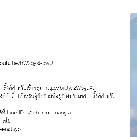
//youtu.be/hW2qyxl-bwU
ลิ้งค์สำหรับเข้ากลุ่ม http://bit.ly/2WogqXJ
ิ์" (สำหรับผู้ติดตามที่อยู่ต่างประเทศ) : ลิ้งค์สำหรับ
ด้ที่ Line ID : @dhammaluangta
ณาลโย
heenalayo