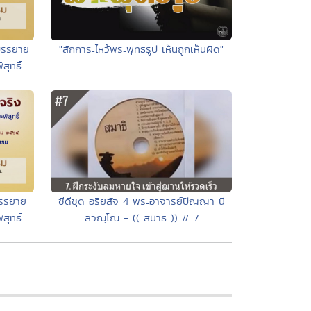
บรรยาย
"สักการะไหว้พระพุทธรูป เห็นถูกเห็นผิด"
ุทธิ์
ซีดีชุด อริยสัจ 4 พระอาจารย์ปัญญา นี
บรรยาย
ลวณฺโณ - (( สมาธิ )) # 7
ุทธิ์