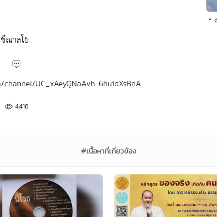
• 
 ขีณาลโย
.com/channel/UC_xAeyQNaAvh-6huidXsBnA
4,416
#เนื้อหาที่เกี่ยวข้อง