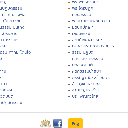
บุญ
พระพุทธศาสนา
นปฏิบัติธรรม
พระไตรปิฏก
มะจากหลวงพ่อ
หัวข้อธรรม
มะกับเยาวชน
พจนานุกรมพุทธศาสน์
นธรรมะบันเทิง
มิลินทปัญหา
มะบรรยาย
เสียงธรรม
วามธรรมะ
สถานีเพลงธรรมะ
ธรรมะ
เพลงธรรมะ/ดนตรีสมาธิ
ธรรม คำคม โดนใจ
ธรรมะปฏิบัติ
ม
คลังแสงแห่งธรรม
บทสวดมนต์
ทาน
หลักธรรมนำสุขฯ
ิ
กรรมฐานประจำวันเกิด
สสนา
ฮีต ๑๒ คอง ๑๔
วาสกรรม
งานบุญประจำปี
สวดมนต์
ประเพณีทั่วไทย
สปฏิบัติธรรม
Eng