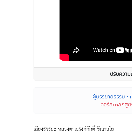
ปรับความเข้
ผู้บรรยายธรรม : 
คอร์ส/หลักสูตร 
เสียงธรรมะ หลวงตาณรงค์ศักดิ์ ขีณาลโย