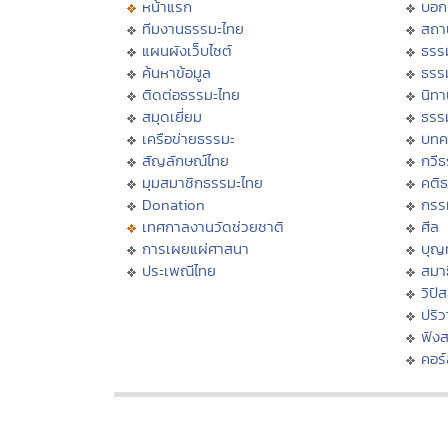
หน้าแรก
บอก
ทีมงานธรรมะไทย
สถา
แผนผังเว็บไซต์
ธรร
ค้นหาข้อมูล
ธรร
ติดต่อธรรมะไทย
นิทา
สมุดเยี่ยม
ธรร
เครือข่ายธรรมะ
บทค
สัญลักษณ์ไทย
กวี
มุมสมาชิกธรรมะไทย
คติ
Donation
กรร
เทศกาลงานวัดช่วยชาติ
ศีล
การเผยแผ่ศาสนา
บุญ
ประเพณีไทย
สมาธ
วิปั
ปริ
ฟัง
คอร์