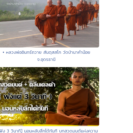
• หลวงพ่ออินทร์ถวาย สันตุสสโก วัดป่านาคำน้อย
จ.อุดรธานี
[ฟัง 3 วินาที] นอนหลับลึกได้ทันที บทสวดมนต์แห่งความ