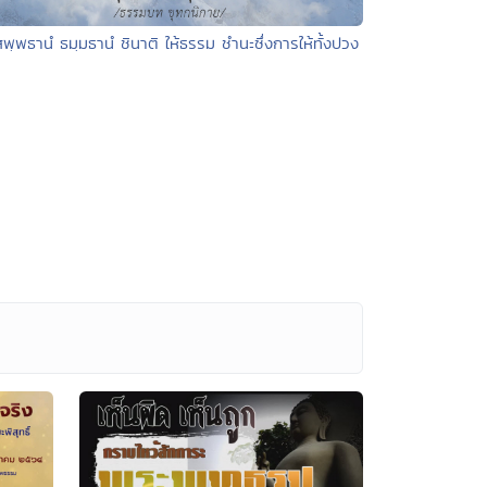
สพฺพธานํ ธมฺมธานํ ชินาติ ให้ธรรม ชำนะซึ่งการให้ทั้งปวง