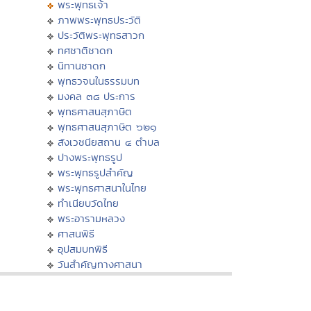
พระพุทธเจ้า
ภาพพระพุทธประวัติ
ประวัติพระพุทธสาวก
ทศชาติชาดก
นิทานชาดก
พุทธวจนในธรรมบท
มงคล ๓๘ ประการ
พุทธศาสนสุภาษิต
พุทธศาสนสุภาษิต ๖๒๑
สังเวชนียสถาน ๔ ตำบล
ปางพระพุทธรูป
พระพุทธรูปสำคัญ
พระพุทธศาสนาในไทย
ทำเนียบวัดไทย
พระอารามหลวง
ศาสนพิธี
อุปสมบทพิธี
วันสำคัญทางศาสนา