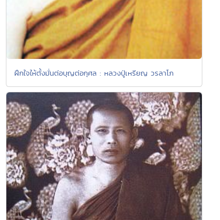
ฝึกใจให้ตั้งมั่นต่อบุญต่อกุศล : หลวงปู่เหรียญ วรลาโภ