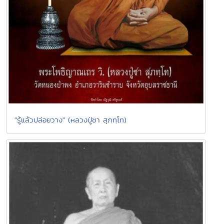
"รู้แล้วปล่อยวาง" (หลวงปู่ชา สุภทฺโท)