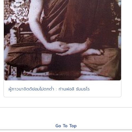
ผู้ภาวนาจิตดีย่อมไม่ตกต่ำ : ท่านพ่อลี ธัมมธโร
Go To Top