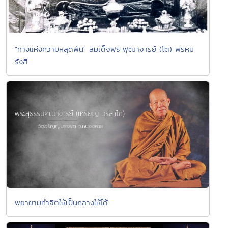
"ทางแห่งความหลุดพ้น" สมเด็จพระพุฒาจารย์ (โต) พรหม
รังสี
พยายามทำจิตให้เป็นกลางให้ได้