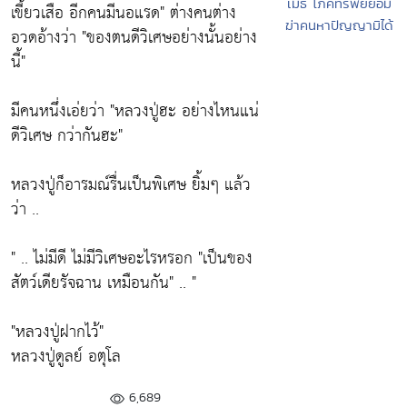
เมธํ โภคทรัพย์ย่อม
เขี้ยวเสือ อีกคนมีนอแรด"
ต่างคนต่าง
ฆ่าคนหาปัญญามิได้
อวดอ้างว่า
"ของตนดีวิเศษอย่างนั้นอย่าง
นี้"
มีคนหนึ่งเอ่ยว่า
"หลวงปู่ฮะ อย่างไหนแน่
ดีวิเศษ กว่ากันฮะ"
หลวงปู่ก็อารมณ์รื่นเป็นพิเศษ ยิ้มๆ แล้ว
ว่า ..
" ..
ไม่มีดี ไม่มีวิเศษอะไรหรอก "เป็นของ
สัตว์เดียรัจฉาน เหมือนกัน"
.. "
"หลวงปู่ฝากไว้"
หลวงปู่ดูลย์ อตุโล
6,689