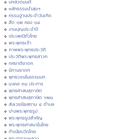
บทสวดมนต์
หลักธรรมนำสุขฯ
กรรมฐานประจำวันเกิด
ฮีต ๑๒ คอง ๑๔
งานบุญประจำปี
ประเพณีทั่วไทย
พระพุทธเจ้า
ภาพพระพุทธประวัติ
ประวัติพระพุทธสาวก
ทศชาติชาดก
นิทานชาดก
พุทธวจนในธรรมบท
มงคล ๓๘ ประการ
พุทธศาสนสุภาษิต
พุทธศาสนสุภาษิต ๖๒๑
สังเวชนียสถาน ๔ ตำบล
ปางพระพุทธรูป
พระพุทธรูปสำคัญ
พระพุทธศาสนาในไทย
ทำเนียบวัดไทย
พระอารามหลวง