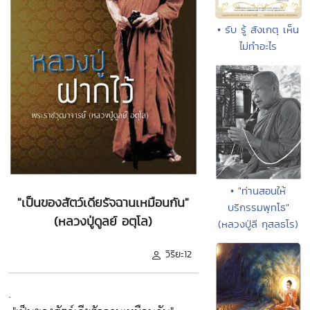
• รับ รู้ สังเกตุ เห็น
ไม่ทำอะไร
• "ท่านสอนให้
"เป็นของสัตว์เดียรัจฉานเหมือนกัน"
บริกรรมพุทโธ"
(หลวงปู่ดูลย์ อตุโล)
(หลวงปู่ลี กุสลธโร)
วิริยะ12
.