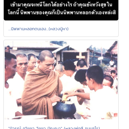
...นิพพานหลอกตนเอง...(หลวงปู่หา)
"นิวรณ์ อวิชชา วิชชา ปัญญา" (หลวงพ่อลี ธมฺมธโร)