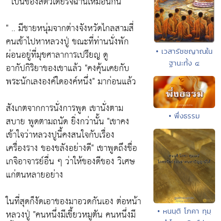
"เป็นของสัตว์เดียรัจฉานเหมือนกัน"
" .. มีชายหนุ่มจากต่างจังหวัดไกลสามสี่
คนเข้าไปหาหลวงปู่ ขณะที่ท่านนั่งพัก
• เวสารัชชญาณใน
ผ่อนอยู่ที่มุขศาลาการเปรียญ ดู
ฐานะทั้ง ๔
อากัปกิริยาของเขาแล้ว
"คงคุ้นเคยกับ
พระนักเลงองค์ใดองค์หนึ่ง"
มาก่อนแล้ว
สังเกตจากการนั่งการพูด เขานั่งตาม
• พึ่งธรรม
สบาย พูดตามถนัด ยิ่งกว่านั้น
"เขาคง
เข้าใจว่าหลวงปูนี้คงสนใจกับเรื่อง
เครื่องราง ของขลังอย่างดี"
เขาพูดถึงชื่อ
เกจิอาจารย์อื่น ๆ ว่าให้ของดีของ วิเศษ
แก่ตนหลายอย่าง
ในที่สุดก็งัดเอาของมาอวดกันเอง ต่อหน้า
• หนนฺติ โภคา ทุมฺ
หลวงปู่
"คนหนึ่งมีเขี้ยวหมูตัน คนหนึ่งมี