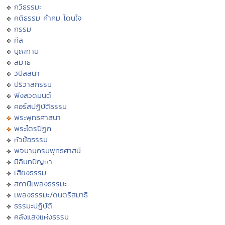
กวีธรรมะ
คติธรรม คำคม โดนใจ
กรรม
ศีล
บุญทาน
สมาธิ
วิปัสสนา
ปริวาสกรรม
ฟังสวดมนต์
คอร์สปฏิบัติธรรม
พระพุทธศาสนา
พระไตรปิฏก
หัวข้อธรรม
พจนานุกรมพุทธศาสน์
มิลินทปัญหา
เสียงธรรม
สถานีเพลงธรรมะ
เพลงธรรมะ/ดนตรีสมาธิ
ธรรมะปฏิบัติ
คลังแสงแห่งธรรม