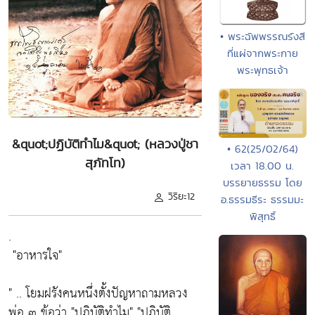
• พระฉัพพรรณรังสี
ที่แผ่จากพระกาย
พระพุทธเจ้า
&quot;ปฏิบัติทำไม&quot; (หลวงปู่ชา
• 62(25/02/64)
สุภัทโท)
เวลา 18.00 น.
บรรยายธรรม โดย
วิริยะ12
อ.ธรรมธีระ ธรรมมะ
พิสุทธิ์
.
"อาหารใจ"
" .. โยมฝรังคนหนึ่งตั้งปัญหาถามหลวง
พ่อ ๓ ข้อว่า
"ปฏิบัติทำไม" "ปฏิบัติ