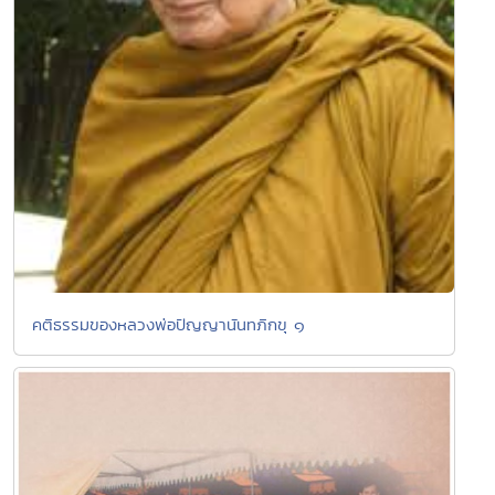
คติธรรมของหลวงพ่อปัญญานันทภิกขุ ๑