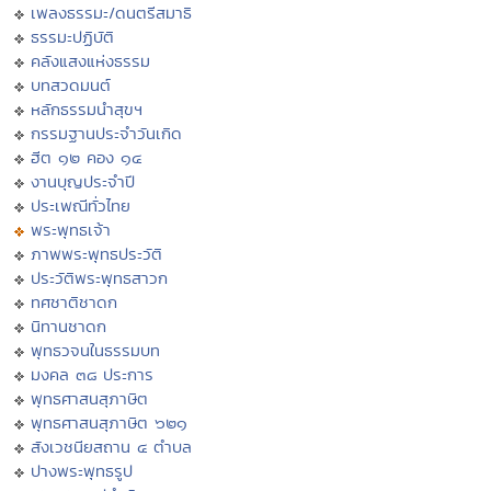
เพลงธรรมะ/ดนตรีสมาธิ
ธรรมะปฏิบัติ
คลังแสงแห่งธรรม
บทสวดมนต์
หลักธรรมนำสุขฯ
กรรมฐานประจำวันเกิด
ฮีต ๑๒ คอง ๑๔
งานบุญประจำปี
ประเพณีทั่วไทย
พระพุทธเจ้า
ภาพพระพุทธประวัติ
ประวัติพระพุทธสาวก
ทศชาติชาดก
นิทานชาดก
พุทธวจนในธรรมบท
มงคล ๓๘ ประการ
พุทธศาสนสุภาษิต
พุทธศาสนสุภาษิต ๖๒๑
สังเวชนียสถาน ๔ ตำบล
ปางพระพุทธรูป