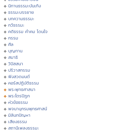
นิทานธรรมะบันเทิง
ธรรมะบรรยาย
บทความธรรมะ
กวีธรรมะ
คติธรรม คำคม โดนใจ
กรรม
ศีล
บุญทาน
สมาธิ
วิปัสสนา
ปริวาสกรรม
ฟังสวดมนต์
คอร์สปฏิบัติธรรม
พระพุทธศาสนา
พระไตรปิฏก
หัวข้อธรรม
พจนานุกรมพุทธศาสน์
มิลินทปัญหา
เสียงธรรม
สถานีเพลงธรรมะ