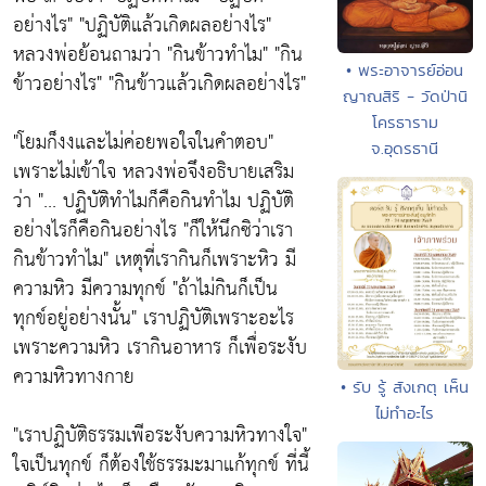
อย่างไร" "ปฏิบัติแล้วเกิดผลอย่างไร"
หลวงพ่อย้อนถามว่า
"กินข้าวทำไม" "กิน
• พระอาจารย์อ่อน
ข้าวอย่างไร" "กินข้าวแล้วเกิดผลอย่างไร"
ญาณสิริ - วัดป่านิ
โครธาราม
"โยมก็งงและไม่ค่อยพอใจในคำตอบ"
จ.อุดรธานี
เพราะไม่เข้าใจ หลวงพ่อจึงอธิบายเสริม
ว่า "... ปฏิบัติทำไมก็คือกินทำไม ปฏิบัติ
อย่างไรก็คือกินอย่างไร
"ก็ให้นึกซิว่าเรา
กินข้าวทำไม"
เหตุที่เรากินก็เพราะหิว มี
ความหิว มีความทุกข์
"ถ้าไม่กินก็เป็น
ทุกข์อยู่อย่างนั้น"
เราปฏิบัติเพราะอะไร
เพราะความหิว เรากินอาหาร ก็เพื่อระงับ
ความหิวทางกาย
• รับ รู้ สังเกตุ เห็น
ไม่ทำอะไร
"เราปฏิบัติธรรมเพีอระงับความหิวทางใจ"
ใจเป็นทุกข์ ก็ต้องใช้ธรรมะมาแก้ทุกข์ ที่นี้