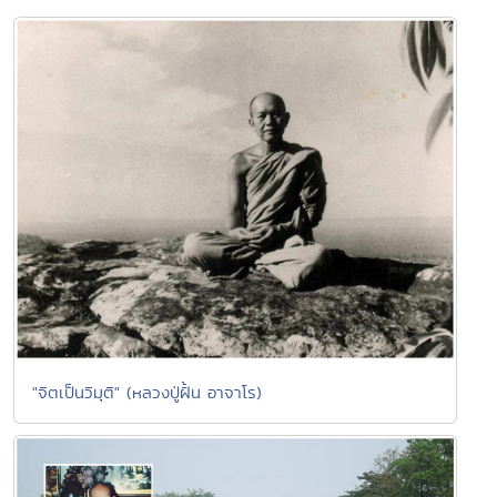
"จิตเป็นวิมุติ" (หลวงปู่ฝั้น อาจาโร)