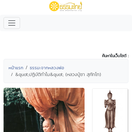
ค้นหาในเว็บไซต์ :
หน้าแรก
ธรรมะจากหลวงพ่อ
&quot;ปฏิบัติทำไม&quot; (หลวงปู่ชา สุภัทโท)