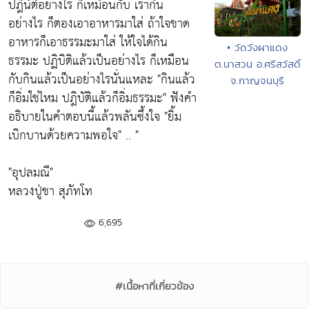
ปฎิน์ติอย่างไร ก็เหมือนกับ เรากิน
อย่างไร ก็ตองเอาอาหารมาใส่ ถ้าใจขาด
อาหารก็เอาธรรมะมาใส่ ให้ใจได้กิน
• วัดวังผาแดง
ธรรมะ ปฏิบิติแล้วเป็นอย่างไร ก็เหมือน
ต.นาสวน อ.ศรีสวัสดิ์
กับกินแล้วเป็นอย่างไรนั่นแหละ
"กินแล้ว
จ.กาญจนบุรี
ก็อิ่มใช่ไหม ปฎิบัติแล้วก็อิ่มธรรมะ"
ฟังคำ
อธิบายในคำตอบนี้แล้วพลันซึ้งใจ
"ยิ้ม
เบิกบานด้วยความพอใจ"
.. "
"อุปลมณี"
หลวงปู่ชา สุภัทโท
6,695
#เนื้อหาที่เกี่ยวข้อง