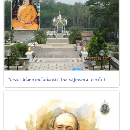
"บุญบาปทั้งหลายมีใจถึงก่อน" (หลวงปู่เหรียญ วรลาโภ)