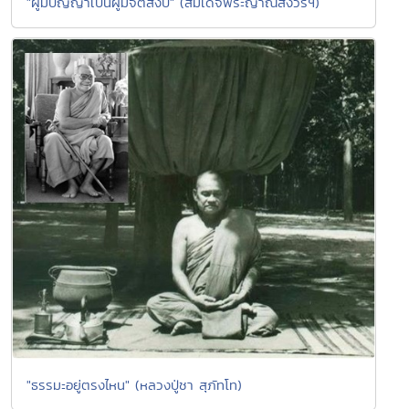
"ผู้มีปัญญาเป็นผู้มีจิตสงบ" (สมเด็จพระญาณสังวรฯ)
"ธรรมะอยู่ตรงไหน" (หลวงปู่ชา สุภัทโท)