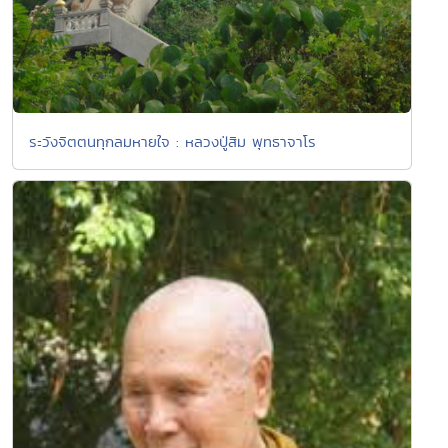
ระวังจิตตนทุกลมหายใจ : หลวงปู่สิม พุทธาจาโร