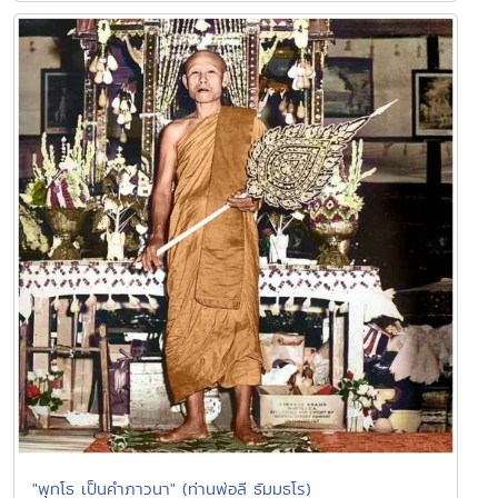
"พุทโธ เป็นคำภาวนา" (ท่านพ่อลี ธัมมธโร)