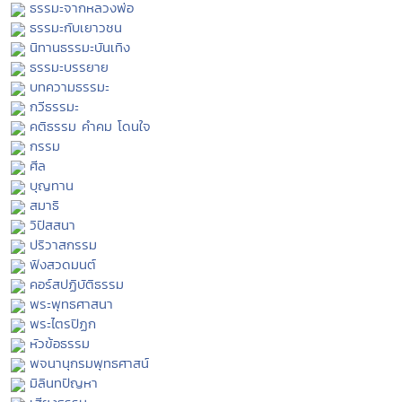
ธรรมะจากหลวงพ่อ
ธรรมะกับเยาวชน
นิทานธรรมะบันเทิง
ธรรมะบรรยาย
บทความธรรมะ
กวีธรรมะ
คติธรรม คำคม โดนใจ
กรรม
ศีล
บุญทาน
สมาธิ
วิปัสสนา
ปริวาสกรรม
ฟังสวดมนต์
คอร์สปฏิบัติธรรม
พระพุทธศาสนา
พระไตรปิฏก
หัวข้อธรรม
พจนานุกรมพุทธศาสน์
มิลินทปัญหา