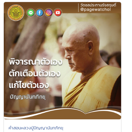
คำสอนหลวงปู่ปัญญานันทภิกขุ