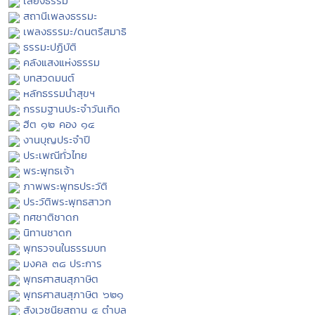
เสียงธรรม
สถานีเพลงธรรมะ
เพลงธรรมะ/ดนตรีสมาธิ
ธรรมะปฏิบัติ
คลังแสงแห่งธรรม
บทสวดมนต์
หลักธรรมนำสุขฯ
กรรมฐานประจำวันเกิด
ฮีต ๑๒ คอง ๑๔
งานบุญประจำปี
ประเพณีทั่วไทย
พระพุทธเจ้า
ภาพพระพุทธประวัติ
ประวัติพระพุทธสาวก
ทศชาติชาดก
นิทานชาดก
พุทธวจนในธรรมบท
มงคล ๓๘ ประการ
พุทธศาสนสุภาษิต
พุทธศาสนสุภาษิต ๖๒๑
สังเวชนียสถาน ๔ ตำบล