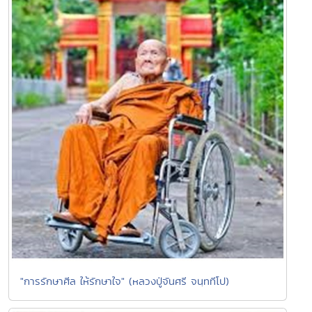
"การรักษาศีล ให้รักษาใจ" (หลวงปู่จันศรี จนฺททีโป)