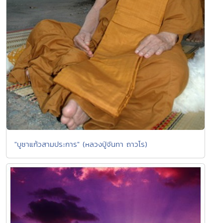
"บูชาแก้วสามประการ" (หลวงปู่จันทา ถาวโร)