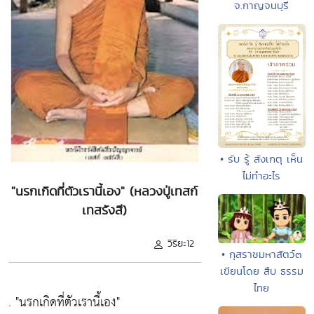
จ.กาญจนบุรี
• รับ รู้ สังเกตุ เห็น
ไม่ทำอะไร
"นรกเกิดที่ตัวเรานี้เอง" (หลวงปู่เทสก์
เทสรังสี)
วิริยะ12
• กุสราชมหาสัตว์๓
เขียนโดย สืบ ธรรม
ไทย
.
"นรกเกิดที่ตัวเรานี้เอง"