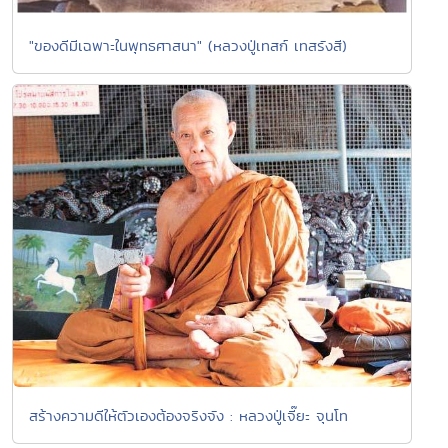
"ของดีมีเฉพาะในพุทธศาสนา" (หลวงปู่เทสก์ เทสรังสี)
สร้างความดีให้ตัวเองต้องจริงจัง : หลวงปู่เจี๊ยะ จุนโท