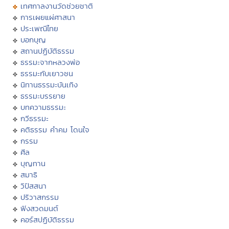
เทศกาลงานวัดช่วยชาติ
การเผยแผ่ศาสนา
ประเพณีไทย
บอกบุญ
สถานปฏิบัติธรรม
ธรรมะจากหลวงพ่อ
ธรรมะกับเยาวชน
นิทานธรรมะบันเทิง
ธรรมะบรรยาย
บทความธรรมะ
กวีธรรมะ
คติธรรม คำคม โดนใจ
กรรม
ศีล
บุญทาน
สมาธิ
วิปัสสนา
ปริวาสกรรม
ฟังสวดมนต์
คอร์สปฏิบัติธรรม