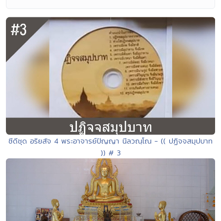
ซีดีชุด อริยสัจ 4 พระอาจารย์ปัญญา นีลวณฺโณ - (( ปฏิจจสมุปบาท
)) # 3