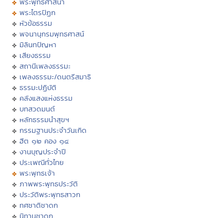
พระพุทธศาสนา
พระไตรปิฏก
หัวข้อธรรม
พจนานุกรมพุทธศาสน์
มิลินทปัญหา
เสียงธรรม
สถานีเพลงธรรมะ
เพลงธรรมะ/ดนตรีสมาธิ
ธรรมะปฏิบัติ
คลังแสงแห่งธรรม
บทสวดมนต์
หลักธรรมนำสุขฯ
กรรมฐานประจำวันเกิด
ฮีต ๑๒ คอง ๑๔
งานบุญประจำปี
ประเพณีทั่วไทย
พระพุทธเจ้า
ภาพพระพุทธประวัติ
ประวัติพระพุทธสาวก
ทศชาติชาดก
นิทานชาดก