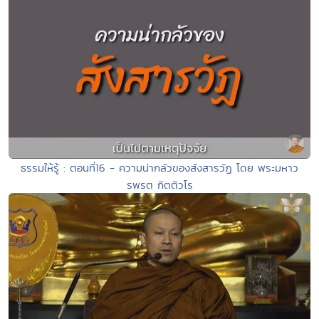
ธรรมให้รู้ : ตอนที่16 - ความน่ากลัวของสังสารวัฏ โดย พระมหาว
รพรต กิตติวโร