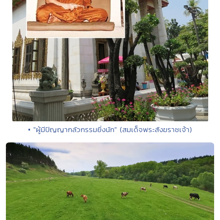
• "ผู้มีปัญญากลัวกรรมยิ่งนัก" (สมเด็จพระสังฆราชเจ้า)