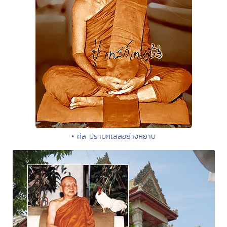
• ศีล ปราบกิเลสอย่างหยาบ