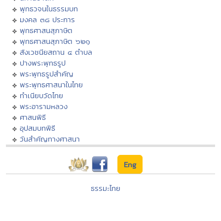
พุทธวจนในธรรมบท
มงคล ๓๘ ประการ
พุทธศาสนสุภาษิต
พุทธศาสนสุภาษิต ๖๒๑
สังเวชนียสถาน ๔ ตำบล
ปางพระพุทธรูป
พระพุทธรูปสำคัญ
พระพุทธศาสนาในไทย
ทำเนียบวัดไทย
พระอารามหลวง
ศาสนพิธี
อุปสมบทพิธี
วันสำคัญทางศาสนา
Eng
ธรรมะไทย