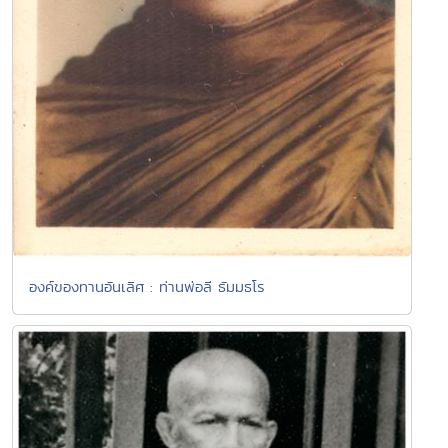
องค์ของทานอันเลิศ : ท่านพ่อลี ธัมมธโร