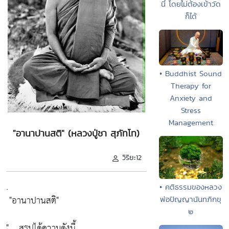
นี้ โดยไม่ต้องเข้าวัด
ก็ได้
• Buddhist Sound
Therapy for
Anxiety and
Stress
Management
"อานาปานสติ" (หลวงปู่ชา สุภัทโท)
วิริยะ12
.
• คติธรรมของหลวง
"อานาปานสติ"
พ่อปัญญานันทภิกขุ
๒
" .. สรุปได้ความดังนี้