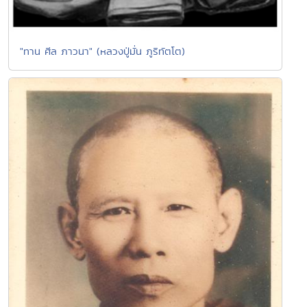
"ทาน ศีล ภาวนา" (หลวงปู่มั่น ภูริทัตโต)