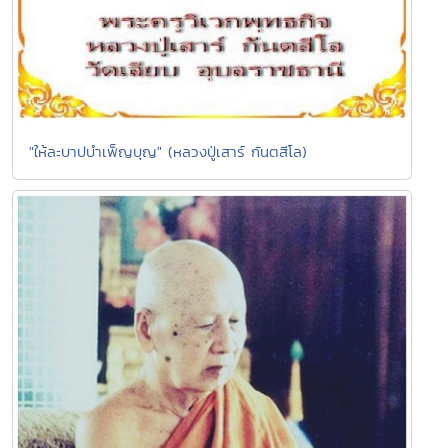
"ให้ละบาปบำเพ็ญบุญ" (หลวงปู่เสาร์ กันตสีโล)