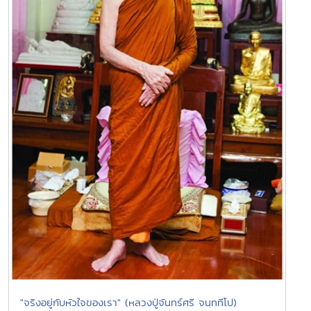
"จริงอยู่กับหัวใจของเรา" (หลวงปู่จันทร์ศรี จนฺททีโป)