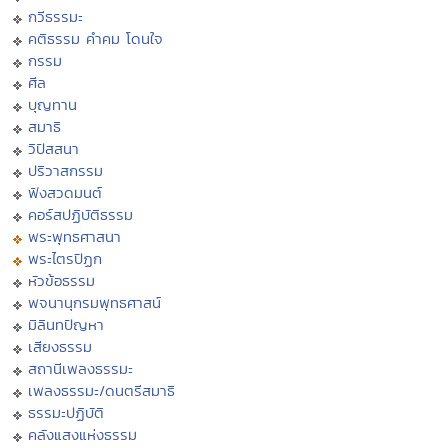
กวีธรรมะ
คติธรรม คำคม โดนใจ
กรรม
ศีล
บุญทาน
สมาธิ
วิปัสสนา
ปริวาสกรรม
ฟังสวดมนต์
คอร์สปฏิบัติธรรม
พระพุทธศาสนา
พระไตรปิฏก
หัวข้อธรรม
พจนานุกรมพุทธศาสน์
มิลินทปัญหา
เสียงธรรม
สถานีเพลงธรรมะ
เพลงธรรมะ/ดนตรีสมาธิ
ธรรมะปฏิบัติ
คลังแสงแห่งธรรม