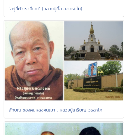
"อยู่ที่ตัวเรานี่เอง" (หลวงปู่ตื้อ อจลธมฺโม)
ลักษณะของคนหลงคนเมา : หลวงปู่เหรียญ วรลาโภ