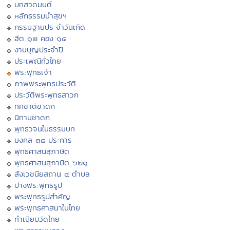
บทสวดมนต์
หลักธรรมนำสุขฯ
กรรมฐานประจำวันเกิด
ฮีต ๑๒ คอง ๑๔
งานบุญประจำปี
ประเพณีทั่วไทย
พระพุทธเจ้า
ภาพพระพุทธประวัติ
ประวัติพระพุทธสาวก
ทศชาติชาดก
นิทานชาดก
พุทธวจนในธรรมบท
มงคล ๓๘ ประการ
พุทธศาสนสุภาษิต
พุทธศาสนสุภาษิต ๖๒๑
สังเวชนียสถาน ๔ ตำบล
ปางพระพุทธรูป
พระพุทธรูปสำคัญ
พระพุทธศาสนาในไทย
ทำเนียบวัดไทย