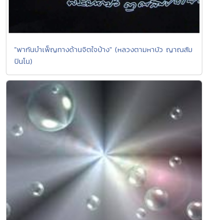
"พากันบำเพ็ญทางด้านจิตใจบ้าง" (หลวงตามหาบัว ญาณสัม
ปันโน)