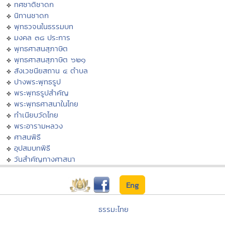
ทศชาติชาดก
นิทานชาดก
พุทธวจนในธรรมบท
มงคล ๓๘ ประการ
พุทธศาสนสุภาษิต
พุทธศาสนสุภาษิต ๖๒๑
สังเวชนียสถาน ๔ ตำบล
ปางพระพุทธรูป
พระพุทธรูปสำคัญ
พระพุทธศาสนาในไทย
ทำเนียบวัดไทย
พระอารามหลวง
ศาสนพิธี
อุปสมบทพิธี
วันสำคัญทางศาสนา
Eng
ธรรมะไทย