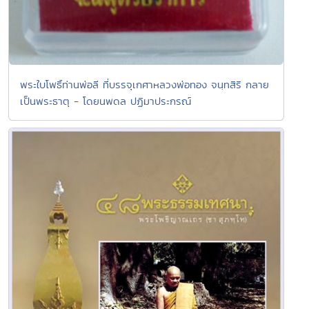
พระใบโพธิ์ท่านพ่อลี ที่บรรจุเกศาหลวงพ่อทอง จนฺทสิริ กลาย
เป็นพระธาตุ - โดยนพดล ปฏิมาประกรณ์