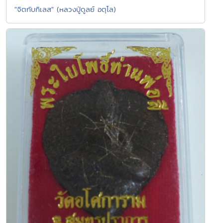
"จิตกับกิเลส" (หลวงปู่ดูลย์ อตุโล)