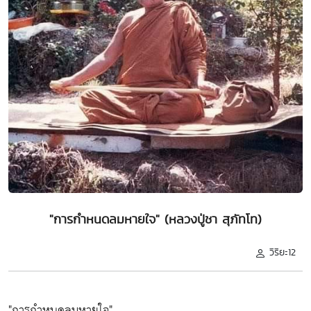
"การกำหนดลมหายใจ" (หลวงปู่ชา สุภัทโท)
วิริยะ12
"การกำหนดลมหายใจ"