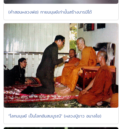
(คำสอนหลวงพ่อ) กายมนุษย์เท่านั้นสร้างบารมีได้
"โลกมนุษย์ เป็นโลกอันสมบูรณ์" (หลวงปู่ขาว อนาลโย)