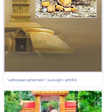
"หลักของพระพุทธศาสนา" (หลวงปู่ชา สุภัทโท)