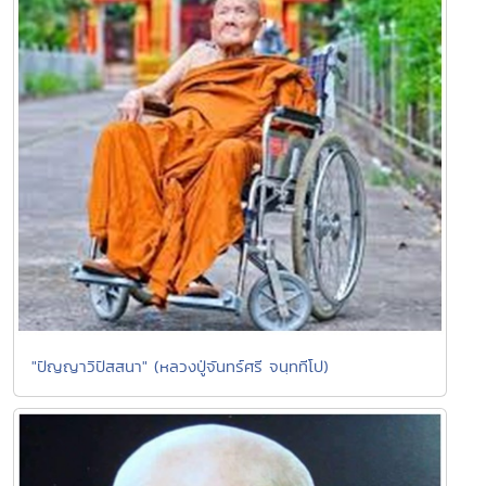
"ปัญญาวิปัสสนา" (หลวงปู่จันทร์ศรี จนฺททีโป)