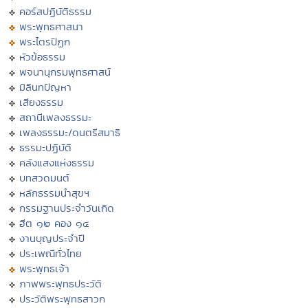
คอร์สปฏิบัติธรรม
พระพุทธศาสนา
พระไตรปิฏก
หัวข้อธรรม
พจนานุกรมพุทธศาสน์
มิลินทปัญหา
เสียงธรรม
สถานีเพลงธรรมะ
เพลงธรรมะ/ดนตรีสมาธิ
ธรรมะปฏิบัติ
คลังแสงแห่งธรรม
บทสวดมนต์
หลักธรรมนำสุขฯ
กรรมฐานประจำวันเกิด
ฮีต ๑๒ คอง ๑๔
งานบุญประจำปี
ประเพณีทั่วไทย
พระพุทธเจ้า
ภาพพระพุทธประวัติ
ประวัติพระพุทธสาวก