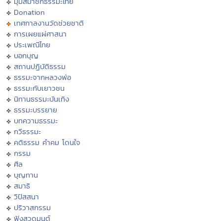
มุมสมาชิกธรรมะไทย
Donation
เทศกาลงานวัดช่วยชาติ
การเผยแผ่ศาสนา
ประเพณีไทย
บอกบุญ
สถานปฏิบัติธรรม
ธรรมะจากหลวงพ่อ
ธรรมะกับเยาวชน
นิทานธรรมะบันเทิง
ธรรมะบรรยาย
บทความธรรมะ
กวีธรรมะ
คติธรรม คำคม โดนใจ
กรรม
ศีล
บุญทาน
สมาธิ
วิปัสสนา
ปริวาสกรรม
ฟังสวดมนต์