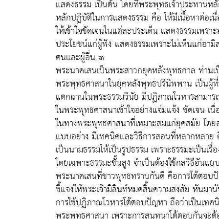
แสดงธรรม เป็นต้น โดยที่พระพุทธเจ้าประทานหลั
หลักปฏิบัติในการแสดงธรรม คือ ให้มีเนื้อหาต่อเน
ให้เข้าใจชัดเจนในแต่ละประเด็น แสดงธรรมเพราะอา
ประโยชน์แก่ผู้ฟัง แสดงธรรมเพราะไม่เห็นแก่อา
ตนและผู้อื่น ๓
พระนาคเสนเป็นพระสาวกยุคหลังพุทธกาล ท่านเป
พระพุทธศาสนาในยุคหลังพุทธปรินิพพาน เป็นผู้ที่
แตกฉานในพระธรรมวินัย มีปฏิภาณโวหารสามารถชี้แจ
ในพระพุทธศาสนาเข้าใจอย่างแจ่มแจ้ง ชัดเจน เนื่
ในทางพระพุทธศาสนาที่เหมาะสมแก่ยุคสมัย โดยอาศ
แบบอย่าง มีเทคนิคและวิธีการสอนที่หลากหลาย ค
เป็นนามธรรมให้เป็นรูปธรรม เพราะธรรมะเป็นเรื่องที่
โดยเฉพาะธรรมะชั้นสูง จำเป็นต้องใช้กลวิธีอัน
พระนาคเสนที่ชาวพุทธทราบกันดี คือการโต้ตอบปั
ชี้แจงให้พระเจ้ามิลินท์หมดสิ้นความสงสัย หันม
การใช้ปฏิภาณโวหารโต้ตอบปัญหา ถือว่าเป็นเทค
พระพุทธศาสนา เพราะการสนทนาโต้ตอบกันจะต้องมี