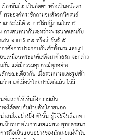
รื่องขันธ์๕ เป็นอัตตา หรือเป็นอนัตตา
ได้ พระองค์ทรงซักถามจนสัจจกนิครนถ์
หาสาระไม่ได้ ๔ การใช้ปฏิภาณโวหาร
ช่น การสนทนากันระหว่างพระนาคเสนกับ
อนาคเสน อาการ ๓๒ หรือว่าขันธ์ ๕
าอาศัยการประกอบกันเข้าทั้งนามและรูป
 เปรียบเหมือนพระองค์เสด็จมาด้วยรถ จะกล่าว
ือนกัน แต่เมื่อรวมอุปกรณ์ทุกอย่าง
ในลักษณะเดียวกัน เมื่อรวมนามและรูปเข้า
บ้าง แต่เมื่อว่าโดยปรมัตถ์แล้ว ไม่มี
นท์แสดงให้เห็นถึงความเป็น
าทะโต้ตอบกับฝ่ายลัทธิภายนอก
สนใจอย่างยิ่ง ดังนั้น ผู้วิจัยจึงเลือกทำ
นาคเสนมีบทบาทในการเผยแผ่พระพุทธศาสนา
วรถือเป็นแบบอย่างของนักเผยแผ่ทั่วไป