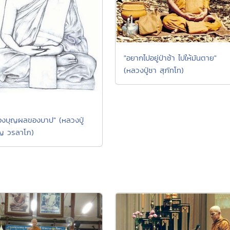
"อยากไปอยู่ป่าช้า ไปให้มันตาย"
(หลวงปู่ชา สุภัทโท)
งบุญผลของบาป" (หลวงปู่
ญ วรลาโภ)