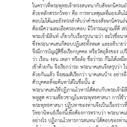
ในคราวที่พระพุทธเจ้าทรงสนทนากับสัจจกนิครนถ์ เ
ด้วยหลักตรรกวิทยา คือ การหาเหตุผลที่มองเห็น
ตอบไม่ได้และยังทรงสำทับว่าคำของสัจจกนิครนถ์
ต้องมีความละเอียดรอบคอบ มีวิจารณญาณที่ดี เ
พระเจ้ามิลินท์ เกี่ยวกับเรื่องรูปนามว่า อะไรชื่
ซึ่งพระนาคเสนก็ตอบปฏิเสธทั้งหมด และอธิบายว่
จึงมีการบัญญัติชื่อเรียกบุคคล หรือวัตถุสิ่งของ
ว่า เรือน งอน เพลา หรือล้อ ชื่อว่ารถ ก็ไม่ได้เหม
เข้าด้วยกัน จึงเรียกว่ารถ พระนาคเสนจึงสรุปว่า 
ด้วยกันแล้ว จึงสมมติเรียกว่า นาคเสนบ้าง อย่างอื่น
ตัวบุคคลที่จะค้นหาได้ในชื่อนั้น ๕
พระนาคเสนใช้ปฏิภาณโวหารโต้ตอบกับพระเจ้ามิลิ
พหูสูต ความเชี่ยวชาญในพระพุทธศาสนา การใช้ว
พระพุทธศาสนา ปฏิปทาของท่านจึงเป็นเรื่องราวที่น่า
วิทยานิพนธ์เรื่องนี้เพื่อต้องการทราบว่า พระ
อย่างไร ปฏิภาณโวหารการสนทนาโต้ตอบของท่านค