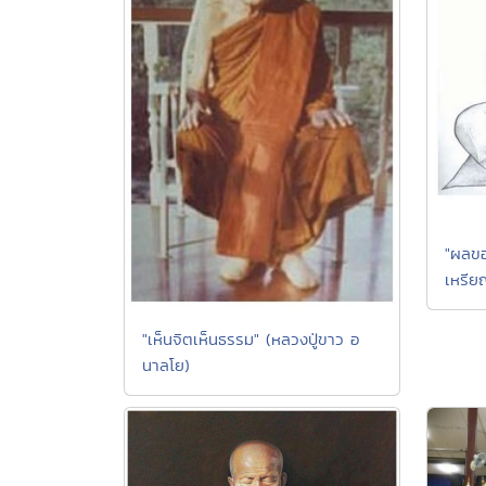
"ผลขอ
เหรีย
"เห็นจิตเห็นธรรม" (หลวงปู่ขาว อ
นาลโย)