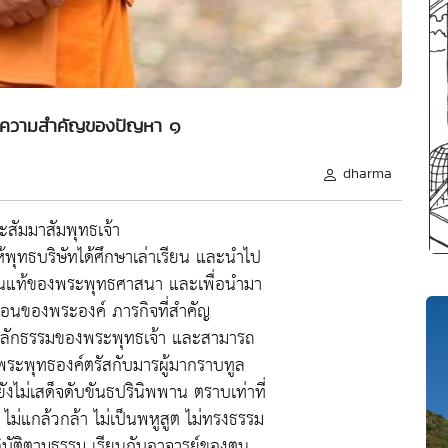
ะความสำคัญของปัญหา ๑
dharma
สัมมาสัมพุทธเจ้า
พุทธบริษัทได้ศึกษาเล่าเรียน และนำไป
งแก่นแท้ของพระพุทธศาสนา และเพื่อนำมา
ำสอนของพระองค์ ภารกิจที่สำคัญ
่หลักธรรมของพระพุทธเจ้า และสามารถ
ระพุทธองค์ตรัสกับมารผู้มากราบทูล
งไม่เสด็จดับขันธปรินิพพาน ตราบเท่าที่
 ไม่แกล้วกล้า ไม่เป็นพหูสูต ไม่ทรงธรรม
ฏิบัติตามธรรม เรียนกับอาจารย์ของตน