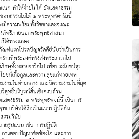
แนก ทำให้ง่ายไม่ได้ ยังแสดงธรรม
ดยชอบธรรมไม่ได้ ๑ พระพุทธดำรัสนี้
ต้องมีความพร้อมทั้งวิชชาและจรณะ
องลัทธิภายนอกพระพุทธศาสนา
ณ ก็ได้ทรงแสดง
ัณฑ์แรกโปรดปัญจวัคคีย์นับว่าเป็นการ
คราวที่พระองค์ทรงส่งพระสาวกไป
ิกษุทั้งหลายจาริกไป เพื่อประโยชน์สุข
ะโยชน์เกื้อกูลและความสุขแก่ทวยเทพ
ามงามในท่ามกลาง และมีความงามในที่สุด
ทธิ์บริบูรณ์สิ้นเชิงครบถ้วน
ื่อแสดงธรรม ๒ พระพุทธพจน์นี้ เป็นการ
ุทธบริษัทได้ถือเป็นแนวปฏิบัติกัน
ะธรรมวินัย
ายรูปแบบ เช่น การปฏิบัติ
ำ การตอบปัญหาข้อข้องใจ และการ