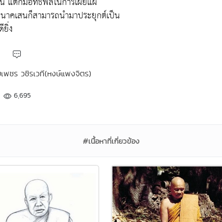
 แต่ก็มีอิทธิพลในการเผยแผ่
นาคเสนก็สามารถนำมาประยุกต์เป็น
ยิ่ง
ยเพชร วชิรเวที(หงษ์แพงจิตร)
6,695
#เนื้อหาที่เกี่ยวข้อง