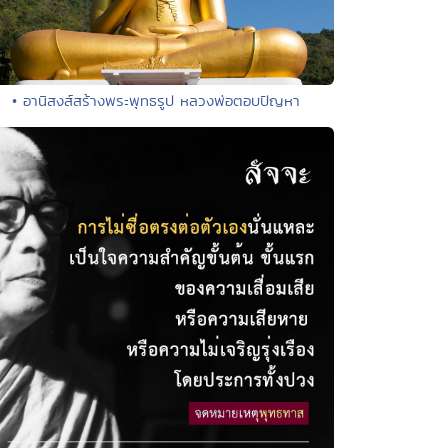
• อานิสงส์สร้างพระพุทธรูป หลวงพ่อตอบปัญหา