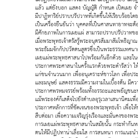
แล้ว แต่ยังบอก แสดง บัญญัติ กำหนด เปิดเผย จำ
มีปาฏิหาริย์ปราบปรัปวาทที่เกิดขึ้นให้เรียบร้อยโ
เป็นเครื่องยืนยันว่า บุคคลที่เป็นศาสนทายาทจะ
มีศักยภาพในการเผยแผ่ สามารถปราบปรัปวาทข
เมื่อพระพุทธเจ้าตรัสรู้พระอนุตรสัมมาสัมโพธิญา
พระธัมมจักกัปปวัตตนสูตรซึ่งเป็นพระธรรมเทศนาก
เผยแผ่พระพุทธศาสนาไปพร้อมกันอีกด้วย และใน
ประกาศพระศาสนาในครั้งแรกด้วยพระดำรัสว่า ให้ภ
แก่ชนจำนวนมาก เพื่ออนุเคราะห์ชาวโลก เพื่อปร
และมนุษย์ แสดงธรรมมีความงามในเบื้องต้น มีคว
ประกาศพรหมจรรย์พร้อมทั้งอรรถะและพยัญชนะบริสุ
แม้พระองค์ก็เสด็จไปยังตำบลอุรุเวลาเสนานิคมเพ
ประกาศหลักการที่ชัดเจนของพระพุทธเจ้า เพื่อให้พ
สืบต่อมา เพื่อความเจริญรุ่งเรืองและมั่นคงของพร
การเผยแผ่พระพุทธศาสนาในสมัยนั้น กระทำกันหล
ตนให้มีปฏิปทาน่าเลื่อมใส การสนทนา การแนะน