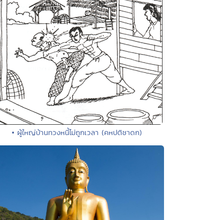
• ผู้ใหญ่บ้านทวงหนี้ไม่ถูกเวลา (คหปติชาดก)