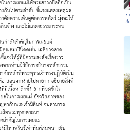
กในการเผยแผ่ให้พระสาวกยึดถือเป็น
ื่องกันไปตามลำดับ ชี้แจงแสดงเหตุผล
• 
ศัยความเอ็นดูต่อสรรพสัตว์ มุ่งจะให้
ขั
มิสสินจ้าง และไม่แสดงธรรมกระทบ
็นกำลังสำคัญในการเผยแผ่
มีคุณสมบัติโดดเด่น เฉลียวฉลาด
งให้ผู้ที่มีความสงสัยเรื่องราว
องจากท่านมีวิธีการอธิบายหลักธรรม
ัยหลักที่พระพุทธเจ้าทรงปฏิบัติเป็น
ือ สอนจากง่ายไปหายาก อธิบายสิ่งที่
มีเนื้อหาลึกซึ้ง ยากที่จะเข้าใจ
แยบยลในการเผยแผ่ อัจฉริยภาพของ
ญหากับพระเจ้ามิลินท์ จนสามารถ
านับถือพระพุทธศาสนา
นิคสำคัญในการเผยแผ่
ไหวพริบรู้เท่าทันคู่สนทนา เช่น