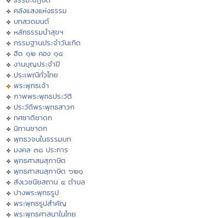
คลังแสงแห่งธรรม
บทสวดมนต์
หลักธรรมนำสุขฯ
กรรมฐานประจำวันเกิด
ฮีต ๑๒ คอง ๑๔
งานบุญประจำปี
ประเพณีทั่วไทย
พระพุทธเจ้า
ภาพพระพุทธประวัติ
ประวัติพระพุทธสาวก
ทศชาติชาดก
นิทานชาดก
พุทธวจนในธรรมบท
มงคล ๓๘ ประการ
พุทธศาสนสุภาษิต
พุทธศาสนสุภาษิต ๖๒๑
สังเวชนียสถาน ๔ ตำบล
ปางพระพุทธรูป
พระพุทธรูปสำคัญ
พระพุทธศาสนาในไทย