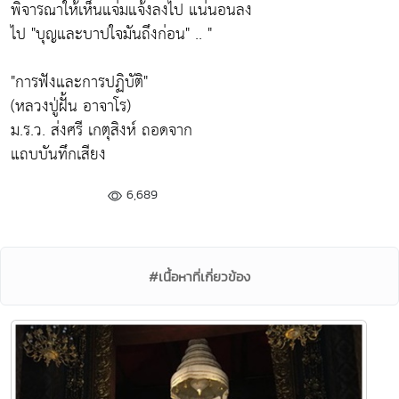
พิจารณาให้เห็นแจ่มแจ้งลงไป แน่นอนลง
ไป
"บุญและบาปใจมันถึงก่อน"
.. "
"
การฟังและการปฏิบัติ"
(หลวงปู่ฝั้น อาจาโร)
ม.ร.ว. ส่งศรี เกตุสิงห์ ถอดจาก
แถบบันทึกเสียง
6,689
#เนื้อหาที่เกี่ยวข้อง