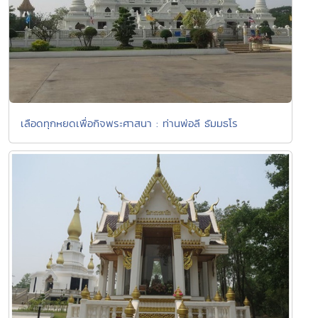
เลือดทุกหยดเพื่อกิจพระศาสนา : ท่านพ่อลี ธัมมธโร