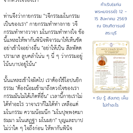
จากดวงใจของเรา"
กำเริบ(แก่น
พรหมจรรย์) 12 -
ท่านจึงว่ากายกรรม
"วจีกรรมมโนกรรม
15 สิงหาคม 2569
เป็นของเรา"
กายกรรมทำทางกาย วจี
ณ ปัณฑิตารมย์
กรรมทำทางวาจา มโนกรรมทำทางใจ ข้อ
สระบุรี
นี้แหละให้พากันพินิจพิจารณาให้เห็นชัด
อย่าเข้าใจอย่างอื่น
"อย่าให้เป็น สีลพัตต
ปรามาส ลูบคลำโน่น ๆ นี่ ๆ ว่ากรรมอยู่
โน้นบาปอยู่โน้น"
นั้นแหละเข้าใจผิดไป เราต้องใช้โอปนยิก
ธรรม
"ต้องน้อมเข้ามาถึงดวงใจของเรา
กรรมมันไม่ได้เกิดที่อื่น"
เวลานี้กายเราไม่
• รับ รู้ สังเกตุ เห็น
ได้ทำอะไร วาจาเราก็ไม่ได้ทำ เหลือแต่
ไม่ทำอะไร
มโนกรรม ความน้อมนึก
"มโนปุพฺพงฺคมา
ธมฺมา มโนเสฏฺฐา มโนมยา"
บุญและบาป
ไม่ว่าใด ๆ ใจถึงก่อน ให้พากันพินิจ