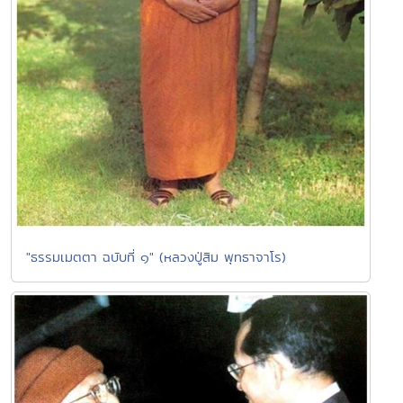
"ธรรมเมตตา ฉบับที่ ๑" (หลวงปู่สิม พุทธาจาโร)