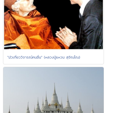
"มัวเที่ยววิจารณ์คนอื่น" (หลวงปู่แหวน สุจิณโณ)