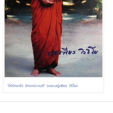
"ให้รักษาใจ รักษาความดี" (หลวงปู่เพียร วิริโย)