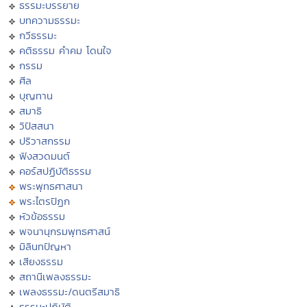
ธรรมะบรรยาย
บทความธรรมะ
กวีธรรมะ
คติธรรม คำคม โดนใจ
กรรม
ศีล
บุญทาน
สมาธิ
วิปัสสนา
ปริวาสกรรม
ฟังสวดมนต์
คอร์สปฏิบัติธรรม
พระพุทธศาสนา
พระไตรปิฏก
หัวข้อธรรม
พจนานุกรมพุทธศาสน์
มิลินทปัญหา
เสียงธรรม
สถานีเพลงธรรมะ
เพลงธรรมะ/ดนตรีสมาธิ
ธรรมะปฏิบัติ