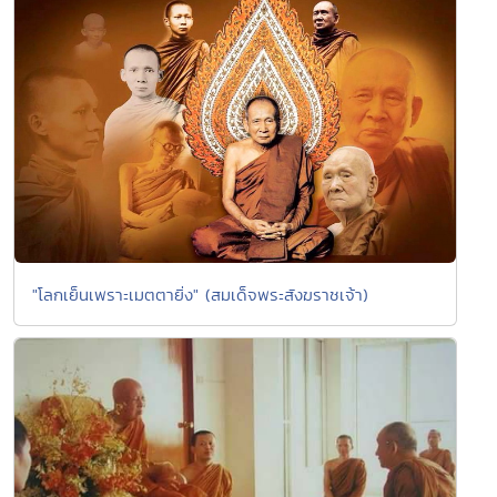
"โลกเย็นเพราะเมตตายิ่ง" (สมเด็จพระสังฆราชเจ้า)