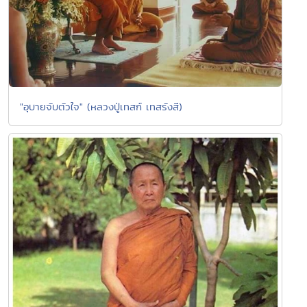
"อุบายจับตัวใจ" (หลวงปู่เทสก์ เทสรังสี)