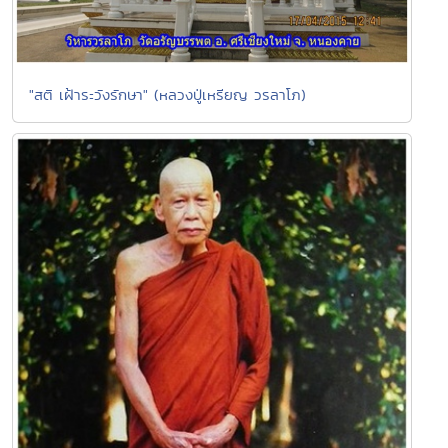
"สติ เฝ้าระวังรักษา" (หลวงปู่เหรียญ วรลาโภ)