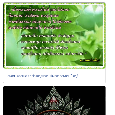
สังคมครอบครัวสำคัญมาก มีผลต่อสังคมใหญ่