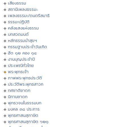
เสียงธรรม
สถานีเพลงธรรมะ
เพลงธรรมะ/ดนตรีสมาธิ
ธรรมะปฏิบัติ
คลังแสงแห่งธรรม
บทสวดมนต์
หลักธรรมนำสุขฯ
กรรมฐานประจำวันเกิด
ฮีต ๑๒ คอง ๑๔
งานบุญประจำปี
ประเพณีทั่วไทย
พระพุทธเจ้า
ภาพพระพุทธประวัติ
ประวัติพระพุทธสาวก
ทศชาติชาดก
นิทานชาดก
พุทธวจนในธรรมบท
มงคล ๓๘ ประการ
พุทธศาสนสุภาษิต
พุทธศาสนสุภาษิต ๖๒๑