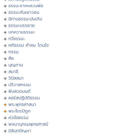
ธรรมะจากหลวงพ่อ
ธรรมะกับเยาวชน
นิทานธรรมะบันเทิง
ธรรมะบรรยาย
บทความธรรมะ
กวีธรรมะ
คติธรรม คำคม โดนใจ
กรรม
ศีล
บุญทาน
สมาธิ
วิปัสสนา
ปริวาสกรรม
ฟังสวดมนต์
คอร์สปฏิบัติธรรม
พระพุทธศาสนา
พระไตรปิฏก
หัวข้อธรรม
พจนานุกรมพุทธศาสน์
มิลินทปัญหา