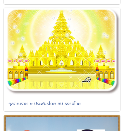
กุสติณราช ๒ ประพันธ์โดย สืบ ธรรมไทย