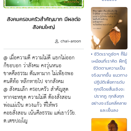
สังคมครอบครัวสำคัญมาก มีผลต่อ
สังคมใหญ่
chai-aroon
• ชีวิตเราดูชัดๆ ก็ไม่
@ เมื่อความดี ความไม่ดี แยกไม่ออก
เหมือนที่เราคิด ฝึกรู้
ก็ขอบอก ว่าสังคม คงวุ่นหนอ
ชีวิตตามความเป็น
ขาดศึลธรรม ตัณหามาก ไม่เพียงพอ
จริงมากขึ้น แนวทาง
คนดีท้อ หลีกหายไป จากสังคม
ปฏิบัติเพื่อการดับ
@ สังคมเล็ก ครอบครัว สำคัญสุด
ทุกข์โดยสิ้นเชิงจะ
หากจะหยุด ความไม่ดี ต้องสั่งสอน
ปรากฏ ทุกสิ่งทุก
อย่างจะเริ่มคลี่คลาย
พ่อแม่เป็น ดวงแก้ว ที่ให้พร
และเย็นลง
คอยสั่งสอน เน้นศีลธรรม แต่เยาว์วัย.
ต.เตชปญฺโญ