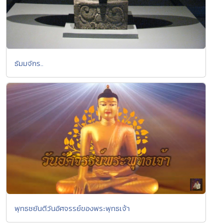
ธัมมจักร..
พุทธชยันตีวันอัศจรรย์ของพระพุทธเจ้า