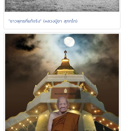
"ชาวพุทธที่แท้จริง" (หลวงปู่ชา สุภทฺโท)