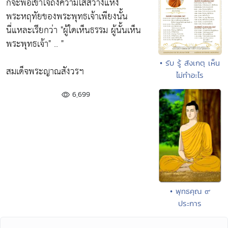
ก็จะพอเข้าใจถึงความใสสว่างแห่ง
พระหฤทัยของพระพุทธเจ้าเพียงนั้น
นี่แหละเรียกว่า
"ผู้ใดเห็นธรรม ผู้นั้นเห็น
พระพุทธเจ้า"
.. "
• รับ รู้ สังเกตุ เห็น
สมเด็จพระญาณสังวรฯ
ไม่ทำอะไร
6,699
• พุทธคุณ ๙
ประการ