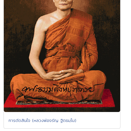
การตัดสินใจ (หลวงพ่อจรัญ ฐิตธมฺโม)