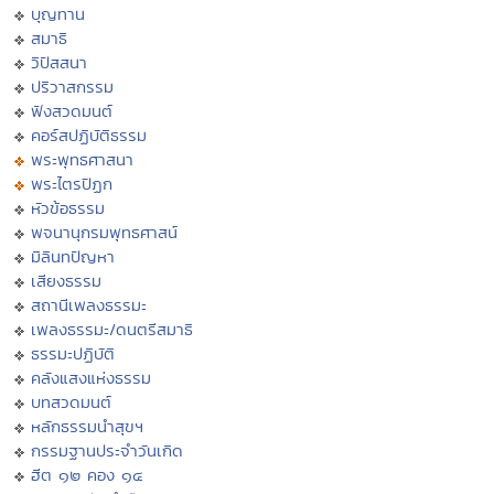
บุญทาน
สมาธิ
วิปัสสนา
ปริวาสกรรม
ฟังสวดมนต์
คอร์สปฏิบัติธรรม
พระพุทธศาสนา
พระไตรปิฏก
หัวข้อธรรม
พจนานุกรมพุทธศาสน์
มิลินทปัญหา
เสียงธรรม
สถานีเพลงธรรมะ
เพลงธรรมะ/ดนตรีสมาธิ
ธรรมะปฏิบัติ
คลังแสงแห่งธรรม
บทสวดมนต์
หลักธรรมนำสุขฯ
กรรมฐานประจำวันเกิด
ฮีต ๑๒ คอง ๑๔