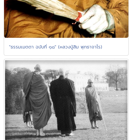
"ธรรมเมตตา ฉบับที่ ๑๘" (หลวงปู่สิม พุทธาจาโร)