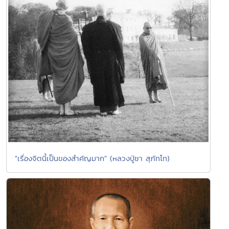
"เรื่องจิตนี้เป็นของสำคัญมาก" (หลวงปู่ชา สุภัทโท)