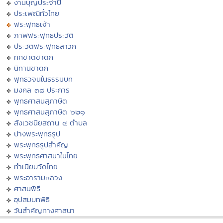
งานบุญประจำปี
ประเพณีทั่วไทย
พระพุทธเจ้า
ภาพพระพุทธประวัติ
ประวัติพระพุทธสาวก
ทศชาติชาดก
นิทานชาดก
พุทธวจนในธรรมบท
มงคล ๓๘ ประการ
พุทธศาสนสุภาษิต
พุทธศาสนสุภาษิต ๖๒๑
สังเวชนียสถาน ๔ ตำบล
ปางพระพุทธรูป
พระพุทธรูปสำคัญ
พระพุทธศาสนาในไทย
ทำเนียบวัดไทย
พระอารามหลวง
ศาสนพิธี
อุปสมบทพิธี
วันสำคัญทางศาสนา