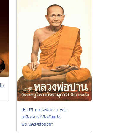
ด็จ
ประวัติ หลวงพ่อปาน พระ
เกจิอาจารย์ชื่อดังแห่ง
พระนครศรีอยุธยา