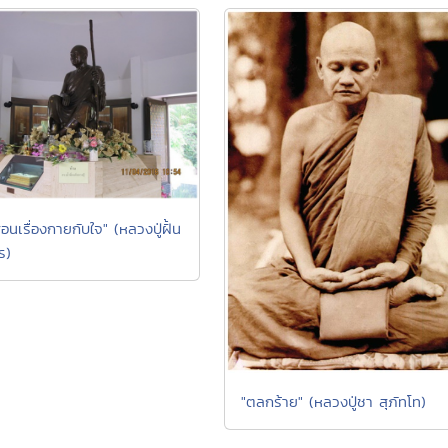
อนเรื่องกายกับใจ" (หลวงปู่ฝั้น
ร)
"ตลกร้าย" (หลวงปู่ชา สุภัทโท)