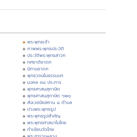
พระพุทธเจ้า
ภาพพระพุทธประวัติ
ประวัติพระพุทธสาวก
ทศชาติชาดก
นิทานชาดก
พุทธวจนในธรรมบท
มงคล ๓๘ ประการ
พุทธศาสนสุภาษิต
พุทธศาสนสุภาษิต ๖๒๑
สังเวชนียสถาน ๔ ตำบล
ปางพระพุทธรูป
พระพุทธรูปสำคัญ
พระพุทธศาสนาในไทย
ทำเนียบวัดไทย
พระอารามหลวง