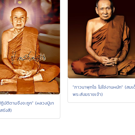
"ภาวนาพุทโธ ไม่ใช่งานหนัก" (สมเ
พระสังฆราชเจ้า)
ฏิบัติตามจึงจะถูก" (หลวงปู่เท
สรังสี)