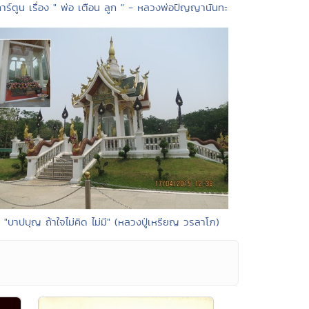
การ์ตูน เรื่อง " พ่อ เตือน ลูก " - หลวงพ่อปัญญานันทะ
• "บาปบุญ ถ้าใจไม่คิด ไม่มี" (หลวงปู่เหรียญ วรลาโภ)