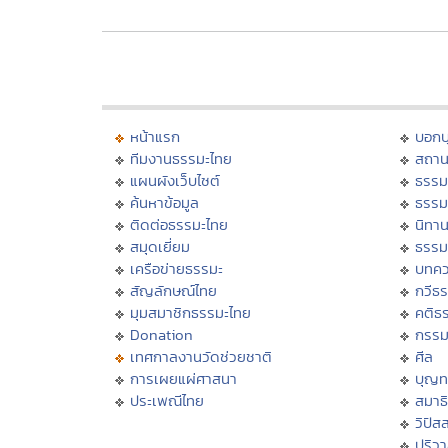
หน้าแรก
บอก
ทีมงานธรรมะไทย
สถาน
แผนผังเว็บไซต์
ธรรม
ค้นหาข้อมูล
ธรรม
ติดต่อธรรมะไทย
นิทาน
สมุดเยี่ยม
ธรรม
เครือข่ายธรรมะ
บทคว
สัญลักษณ์ไทย
กวีธ
มุมสมาชิกธรรมะไทย
คติธ
Donation
กรร
เทศกาลงานวัดช่วยชาติ
ศีล
การเผยแผ่ศาสนา
บุญท
ประเพณีไทย
สมาธิ
วิปัส
ปริว