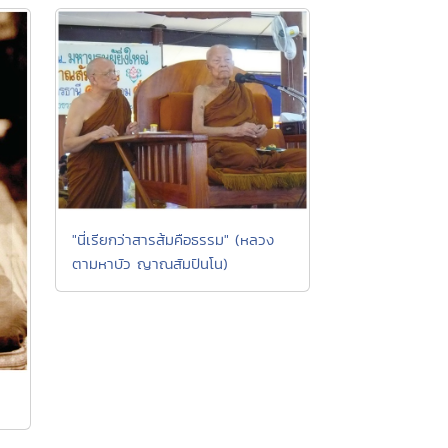
"นี่เรียกว่าสารส้มคือธรรม" (หลวง
ตามหาบัว ญาณสัมปันโน)