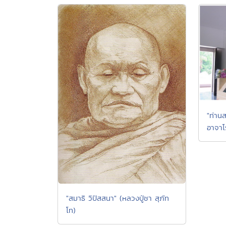
"ท่านส
อาจาโ
"สมาธิ วิปัสสนา" (หลวงปู่ชา สุภัท
โท)