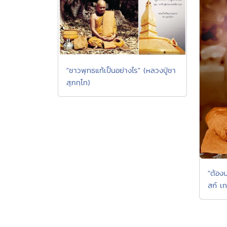
"ชาวพุทธแท้เป็นอย่างไร" (หลวงปู่ชา
สุภทฺโท)
"ต้องป
สก์ เท