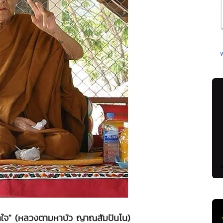
าใจ" (หลวงตามหาบัว ญาณสัมปันโน)