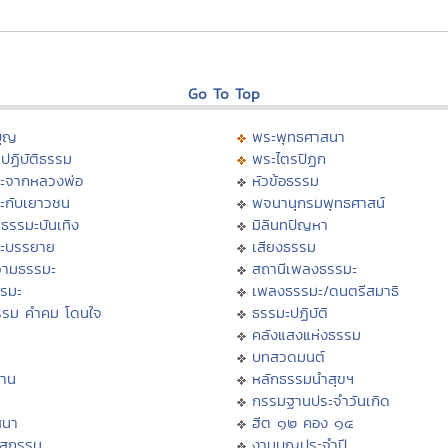
Go To Top
บุญ
พระพุทธศาสนา
ปฏิบัติธรรม
พระไตรปิฏก
ะจากหลวงพ่อ
หัวข้อธรรม
ะกับเยาวชน
พจนานุกรมพุทธศาสน์
ธรรมะบันเทิง
มิลินทปัญหา
ะบรรยาย
เสียงธรรม
ามธรรมะ
สถานีเพลงธรรมะ
รรมะ
เพลงธรรมะ/ดนตรีสมาธิ
รรม คำคม โดนใจ
ธรรมะปฏิบัติ
ม
คลังแสงแห่งธรรม
บทสวดมนต์
าน
หลักธรรมนำสุขฯ
กรรมฐานประจำวันเกิด
สนา
ฮีต ๑๒ คอง ๑๔
าสกรรม
งานบุญประจำปี