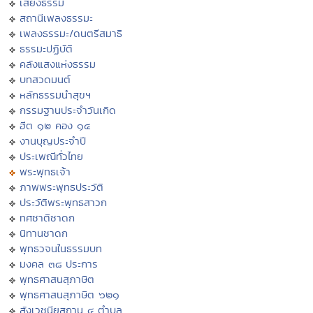
เสียงธรรม
สถานีเพลงธรรมะ
เพลงธรรมะ/ดนตรีสมาธิ
ธรรมะปฏิบัติ
คลังแสงแห่งธรรม
บทสวดมนต์
หลักธรรมนำสุขฯ
กรรมฐานประจำวันเกิด
ฮีต ๑๒ คอง ๑๔
งานบุญประจำปี
ประเพณีทั่วไทย
พระพุทธเจ้า
ภาพพระพุทธประวัติ
ประวัติพระพุทธสาวก
ทศชาติชาดก
นิทานชาดก
พุทธวจนในธรรมบท
มงคล ๓๘ ประการ
พุทธศาสนสุภาษิต
พุทธศาสนสุภาษิต ๖๒๑
สังเวชนียสถาน ๔ ตำบล