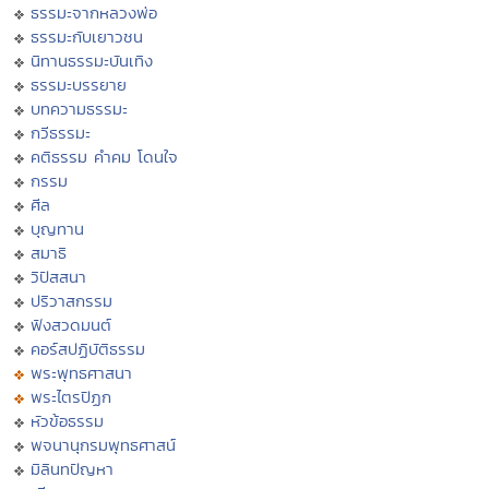
ธรรมะจากหลวงพ่อ
ธรรมะกับเยาวชน
นิทานธรรมะบันเทิง
ธรรมะบรรยาย
บทความธรรมะ
กวีธรรมะ
คติธรรม คำคม โดนใจ
กรรม
ศีล
บุญทาน
สมาธิ
วิปัสสนา
ปริวาสกรรม
ฟังสวดมนต์
คอร์สปฏิบัติธรรม
พระพุทธศาสนา
พระไตรปิฏก
หัวข้อธรรม
พจนานุกรมพุทธศาสน์
มิลินทปัญหา