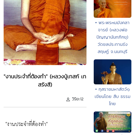
• พระพรหมมังคลา
จารย์ (หลวงพ่อ
ปัญญานันทภิกขุ)
วัดชลประทานรัง
สฤษฏ์ จ.นนทบุรี
"งานประจำที่ต้องทำ" (หลวงปู่เทสก์ เท
สรังสี)
• กุสราชมหาสัตว์๑
เขียนโดย สืบ ธรรม
วิริยะ12
ไทย
"งานประจำที่ต้องทำ"