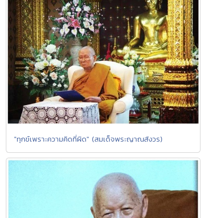
"ทุกข์เพราะความคิดที่ผิด" (สมเด็จพระญาณสังวร)