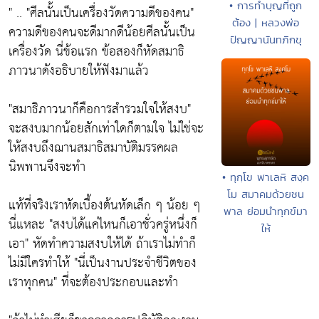
• การทำบุญที่ถูก
" ..
"ศีลนั้นเป็นเครื่องวัดความดีของคน"
ต้อง | หลวงพ่อ
ความดีของคนจะดีมากดีน้อยศีลนั้นเป็น
ปัญญานันทภิกขุ
เครื่องวัด นี่ข้อแรก ข้อสองก็หัดสมาธิ
ภาวนาดังอธิบายให้ฟังมาแล้ว
"สมาธิภาวนาก็คือการสำรวมใจให้สงบ"
จะสงบมากน้อยสักเท่าใดก็ตามใจ ไม่ใช่จะ
ให้สงบถึงฌานสมาธิสมาบัติมรรคผล
นิพพานจึงจะทำ
• ทุกฺโข พาเลหิ สงฺค
โม สมาคมด้วยชน
แท้ที่จริงเราหัดเบื้องต้นหัดเล็ก ๆ น้อย ๆ
พาล ย่อมนำทุกข์มา
นี่แหละ
"สงบได้แค่ไหนก็เอาชั่วครู่หนึ่งก็
ให้
เอา"
หัดทำความสงบให้ได้ ถ้าเราไม่ทำก็
ไม่มีใครทำให้
"นี่เป็นงานประจำชีวิตของ
เราทุกคน"
ที่จะต้องประกอบและทำ