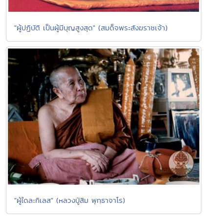
"ผู้ปฏิบัติ เป็นผู้มีบุญสูงสุด" (สมด็จพระสังฆราชเจ้า)
"ผู้ใดละกิเลส" (หลวงปู่สิม พุทฺธาจาโร)