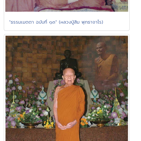
"ธรรมเมตตา ฉบับที่ ๑๓" (หลวงปู่สิม พุทธาจาโร)