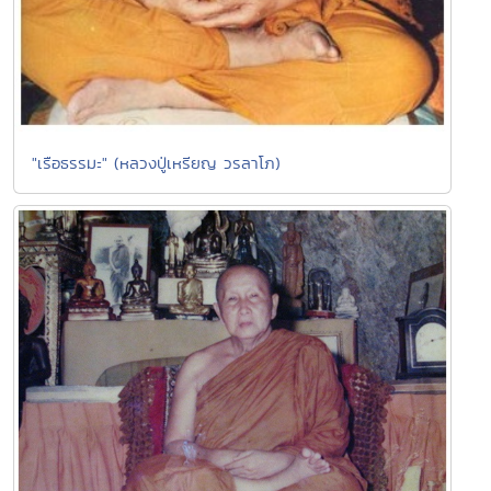
"เรือธรรมะ" (หลวงปู่เหรียญ วรลาโภ)