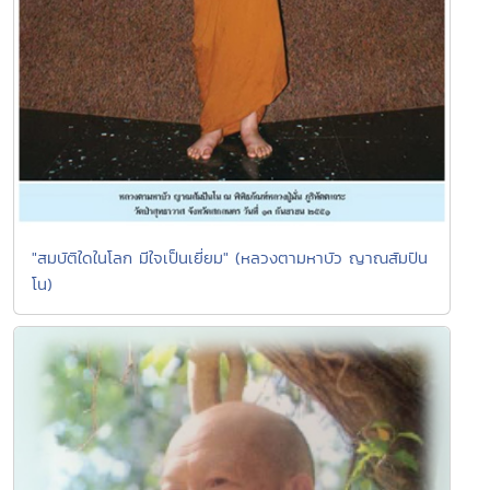
"สมบัติใดในโลก มีใจเป็นเยี่ยม" (หลวงตามหาบัว ญาณสัมปัน
โน)