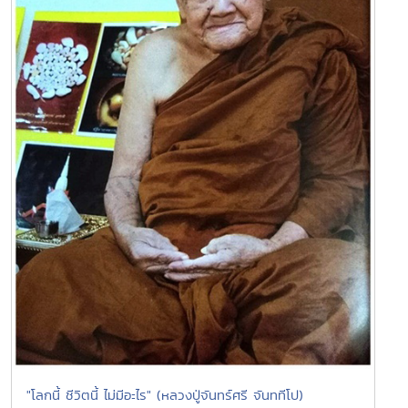
"โลกนี้ ชีวิตนี้ ไม่มีอะไร" (หลวงปู่จันทร์ศรี จันททีโป)