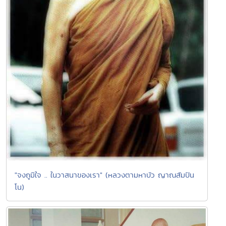
"จงถูมิใจ .. ในวาสนาของเรา" (หลวงตามหาบัว ญาณสัมปัน
โน)