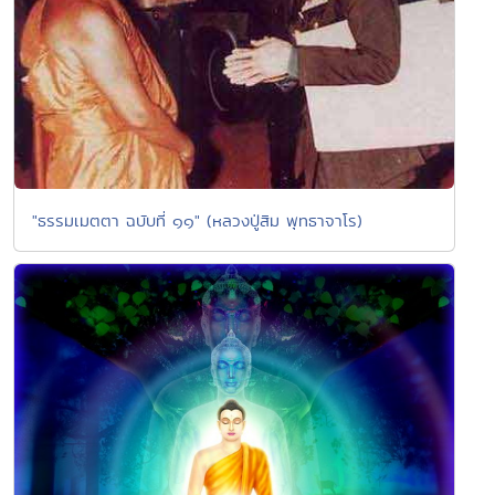
"ธรรมเมตตา ฉบับที่ ๑๑" (หลวงปู่สิม พุทธาจาโร)