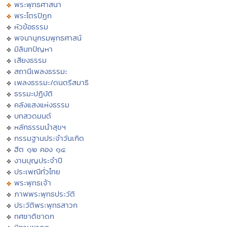
พระพุทธศาสนา
พระไตรปิฏก
หัวข้อธรรม
พจนานุกรมพุทธศาสน์
มิลินทปัญหา
เสียงธรรม
สถานีเพลงธรรมะ
เพลงธรรมะ/ดนตรีสมาธิ
ธรรมะปฏิบัติ
คลังแสงแห่งธรรม
บทสวดมนต์
หลักธรรมนำสุขฯ
กรรมฐานประจำวันเกิด
ฮีต ๑๒ คอง ๑๔
งานบุญประจำปี
ประเพณีทั่วไทย
พระพุทธเจ้า
ภาพพระพุทธประวัติ
ประวัติพระพุทธสาวก
ทศชาติชาดก