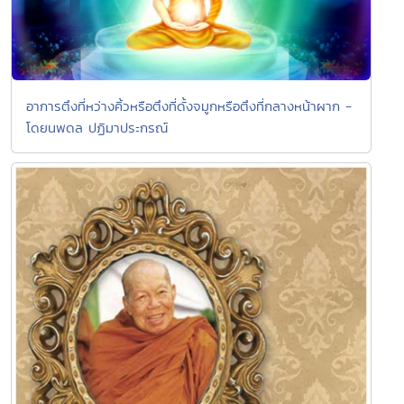
อาการตึงที่หว่างคิ้วหรือตึงที่ดั้งจมูกหรือตึงที่กลางหน้าผาก -
โดยนพดล ปฏิมาประกรณ์