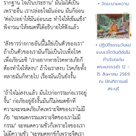
รากฐาน ใจเป็นประธาน"
มันไม่ได้เป็น
• วัดมะนามหวาน
เพราะอื่น เราปล่อยใจมันอ่อน มันก็อ่อน
"ต่อไปอย่าให้มันอ่อนนะ ทำใจให้เข้มแข็ง"
พิจารณาให้หมดที่ได้อธิบายให้ฟังแล้ว
"สังขารร่างกายอันนี้ไม่ใช่เป็นตัวของเรา"
• ปฏิบัติธรรมวันแม่
ถ้าเป็นตัวของเรามันก็ไม่เป็นไปเพื่อโรค
แบบเจโตวิมุติอันไม่
เพื่อภัยน่ะซิ
"เราอยากหายโรคหายภัยก็
กำเริบ(แก่น
ต้องทำใจให้สงบ"
ถ้าใจเราสงบ โรคภัยทั้ง
พรหมจรรย์) 12 -
15 สิงหาคม 2569
หลายมันก็หายไป เรื่องมันเป็นยังงั้น
ณ ปัณฑิตารมย์
สระบุรี
"ถ้าใจไม่สงบแล้ว มันไปก่อกรรมก่อเวรอยู่
งั้น"
ก่อภัยอยู่ยังงั้นมันก็ไม่หมดซักที
ความจะหมดภัยเกิดเพราะจิตของเราไม่มี
ภัย
"จะหมดกรรมเพราะจิตของเราไม่มี
กรรม"
จะหมดความชั่วก็เพราะใจของเรา
ไม่มีความชั่ว
"จะหมดทุกข์ก็เพราะจิตเรา