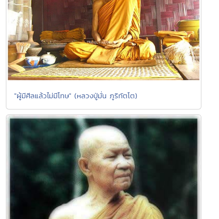
"ผู้มีศีลแล้วไม่มีโทษ" (หลวงปู่มั่น ภูริทัตโต)