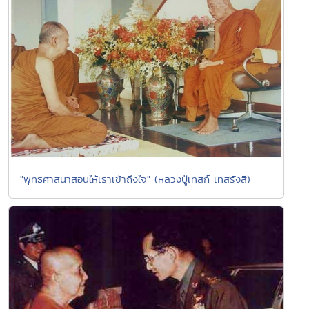
"พุทธศาสนาสอนให้เราเข้าถึงใจ" (หลวงปู่เทสก์ เทสรังสี)