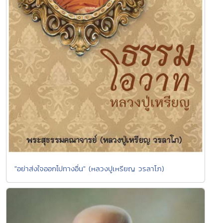
"อย่าส่งใจออกไปทางอื่น" (หลวงปูเหรียญ วรลาโภ)