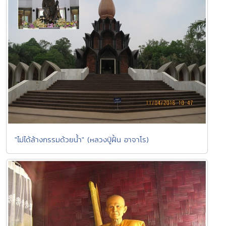
"ไม่ได้ล้างกรรมด้วยน้ำ" (หลวงปู่ฝั้น อาจาโร)