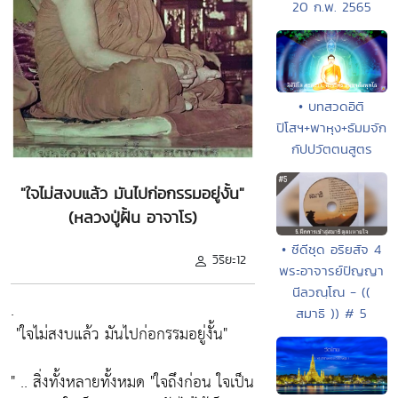
20 ก.พ. 2565
• บทสวดอิติ
ปิโสฯ+พาหุง+ธัมมจัก
กัปปวัตตนสูตร
"ใจไม่สงบแล้ว มันไปก่อกรรมอยู่งั้น"
(หลวงปู่ฝั้น อาจาโร)
• ซีดีชุด อริยสัจ 4
วิริยะ12
พระอาจารย์ปัญญา
นีลวณฺโณ - ((
.
สมาธิ )) # 5
"ใจไม่สงบแล้ว มันไปก่อกรรมอยู่งั้น"
" .. สิ่งทั้งหลายทั้งหมด "
ใจถึงก่อน ใจเป็น