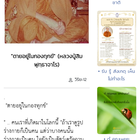
ชาติ
"ตายอยู่ในกองทุกข์" (หลวงปู่สิม
พุทฺธาจาโร)
• รับ รู้ สังเกตุ เห็น
ไม่ทำอะไร
วิริยะ12
.
"ตายอยู่ในกองทุกข์"
" .. คนเราที่เกิดมาในโลกนี้
"ถ้าเราดูรูป
ร่างกายก็เป็นคน แต่ว่าบางคนนั้น
ร่างกายเป็นคน ใจยังเป็นสัตว์เดรัจฉาน
• ตํ คณฺเหยฺย