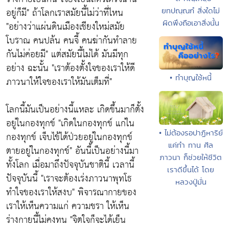
อยู่ก็มี"
ถ้าโลกเราสมัยนี้ไม่ว่าที่ไหน
ยทปณฺณกํ สิ่งใดไม่
ผิดพึงถือเอาสิ่งนั้น
"อย่างว่าแผ่นดินเมืองเชียงใหม่สมัย
โบราณ คนปล้น คนจี้ คนฆ่ากันทำลาย
กันไม่ค่อยมี"
แต่สมัยนี้ไม่ได้ มันมีทุก
อย่าง ฉะนั้น "เราต้องตั้งใจของเราให้ดี
• ทำบุญใช้หนี้
ภาวนาให้ใจของเราให้มันเต็มที่"
โลกนี้มันเป็นอย่างนี้แหละ เกิดขึ้นมาก็ตั้ง
อยู่ในกองทุกข์ "
เกิดในกองทุกข์ แก่ใน
• ไม่ต้องรอปาฏิหาริย์
กองทุกข์ เจ็บไข้ได้ป่วยอยู่ในกองทุกข์
แค่ทำ ทาน ศีล
ตายอยู่ในกองทุกข์"
อันนี้เป็นอย่างนี้มา
ภาวนา ก็ช่วยให้ชีวิต
ทั้งโลก เมื่อมาถึงปัจจุบันชาตินี้ เวลานี้
เราดีขึ้นได้ โดย
ปัจจุบันนี้
"เราจะต้องเร่งภาวนาพุทโธ
หลวงปู่มั่น
ทำใจของเราให้สงบ"
พิจารณากายของ
เราให้เห็นความแก่ ความชรา ให้เห็น
ร่างกายนี้ไม่คงทน
"จิตใจก็จะได้เย็น