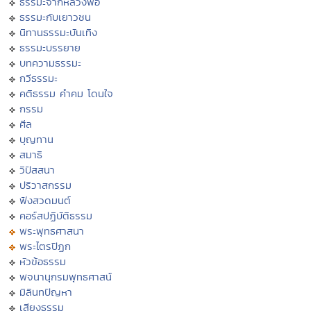
ธรรมะจากหลวงพ่อ
ธรรมะกับเยาวชน
นิทานธรรมะบันเทิง
ธรรมะบรรยาย
บทความธรรมะ
กวีธรรมะ
คติธรรม คำคม โดนใจ
กรรม
ศีล
บุญทาน
สมาธิ
วิปัสสนา
ปริวาสกรรม
ฟังสวดมนต์
คอร์สปฏิบัติธรรม
พระพุทธศาสนา
พระไตรปิฏก
หัวข้อธรรม
พจนานุกรมพุทธศาสน์
มิลินทปัญหา
เสียงธรรม