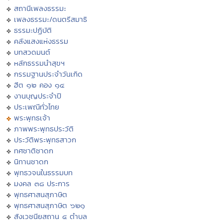
สถานีเพลงธรรมะ
เพลงธรรมะ/ดนตรีสมาธิ
ธรรมะปฏิบัติ
คลังแสงแห่งธรรม
บทสวดมนต์
หลักธรรมนำสุขฯ
กรรมฐานประจำวันเกิด
ฮีต ๑๒ คอง ๑๔
งานบุญประจำปี
ประเพณีทั่วไทย
พระพุทธเจ้า
ภาพพระพุทธประวัติ
ประวัติพระพุทธสาวก
ทศชาติชาดก
นิทานชาดก
พุทธวจนในธรรมบท
มงคล ๓๘ ประการ
พุทธศาสนสุภาษิต
พุทธศาสนสุภาษิต ๖๒๑
สังเวชนียสถาน ๔ ตำบล