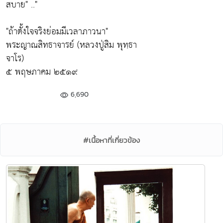
สบาย"
.."
"ถ้าตั้งใจจริงย่อมมีเวลาภาวนา"
พระญาณสิทธาจารย์ (หลวงปู่สิม พุทฺธา
จาโร)
๕ พฤษภาคม ๒๕๑๙
6,690
#เนื้อหาที่เกี่ยวข้อง