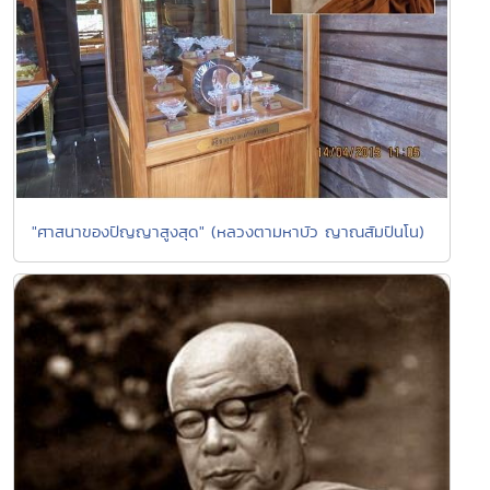
"ศาสนาของปัญญาสูงสุด" (หลวงตามหาบัว ญาณสัมปันโน)