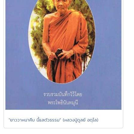
"ยาววาหนาคืบ นี้แลตัวธรรม" (หลวงปู่ดูลย์ อตุโล)