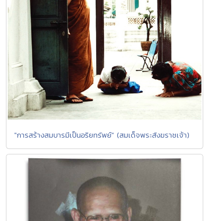
"การสร้างสมบารมีเป็นอริยทรัพย์" (สมเด็จพระสังฆราชเจ้า)