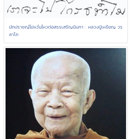
นักปราชญ์ไม่หวั่นไหวต่อสรรเสริญนินทา : หลวงปู่เหรียญ วร
ลาโภ