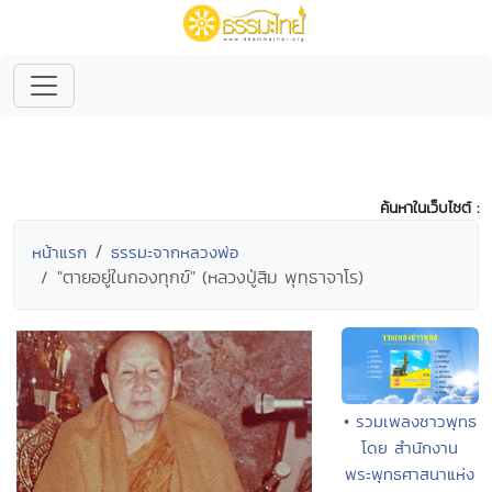
ค้นหาในเว็บไซต์ :
หน้าแรก
ธรรมะจากหลวงพ่อ
"ตายอยู่ในกองทุกข์" (หลวงปู่สิม พุทฺธาจาโร)
• รวมเพลงชาวพุทธ
โดย สำนักงาน
พระพุทธศาสนาแห่ง