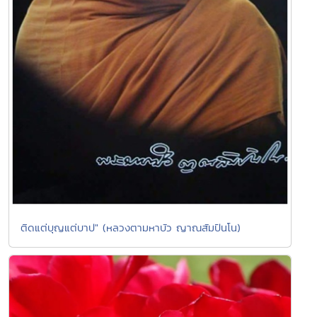
ติดแต่บุญแต่บาป" (หลวงตามหาบัว ญาณสัมปันโน)