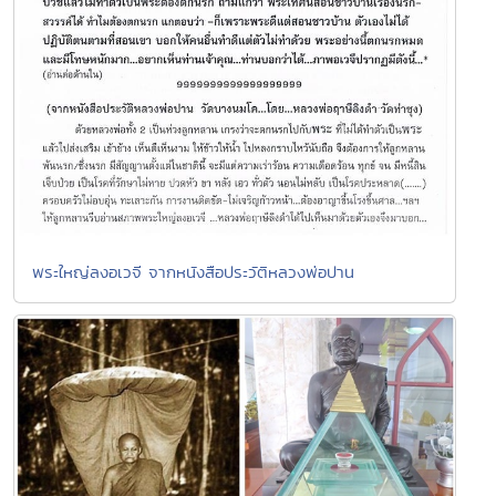
พระใหญ่ลงอเวจี จากหนังสือประวัติหลวงพ่อปาน