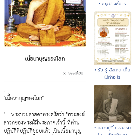
• ๕๑.ปางชี้มาร
เนื้อนาบุญของโลก
• รับ รู้ สังเกตุ เห็น
ธรรมโฆษ
ไม่ทำอะไร
.
"เนื้อนาบุญของโลก"
" .. พระบรมศาสดาทรงตรัสว่า "พระสงฆ์
สาวกของพระผ้มีพระภาคเจ้านี้ ที่ท่าน
• หลวงปู่ตื้อ อลจธม
ปฏิบัติดีปฏิบัติชอบแล้ว เป็นเนื้อนาบุญ
โม - วัดอรัญญ