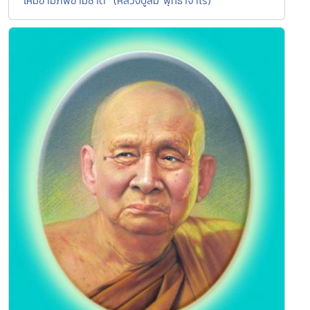
"ไหม้ข้ามภพข้ามชาติ" (หลวงปู่สิม พุทธาจาโร)