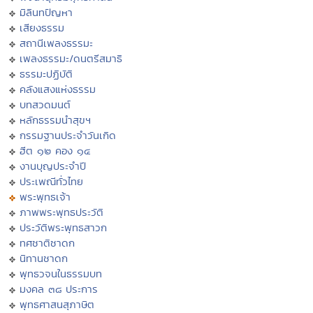
มิลินทปัญหา
เสียงธรรม
สถานีเพลงธรรมะ
เพลงธรรมะ/ดนตรีสมาธิ
ธรรมะปฏิบัติ
คลังแสงแห่งธรรม
บทสวดมนต์
หลักธรรมนำสุขฯ
กรรมฐานประจำวันเกิด
ฮีต ๑๒ คอง ๑๔
งานบุญประจำปี
ประเพณีทั่วไทย
พระพุทธเจ้า
ภาพพระพุทธประวัติ
ประวัติพระพุทธสาวก
ทศชาติชาดก
นิทานชาดก
พุทธวจนในธรรมบท
มงคล ๓๘ ประการ
พุทธศาสนสุภาษิต