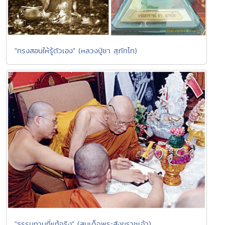
"ทรงสอนให้รู้ตัวเอง" (หลวงปู่ชา สุภัทโท)
"ธรรมทานที่แท้จริง" (สมเด็จพระสังฆราชเจ้า)