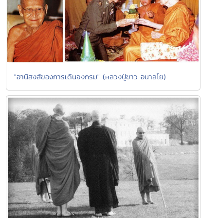
"อานิสงส์ของการเดินจงกรม" (หลวงปู่ขาว อนาลโย)