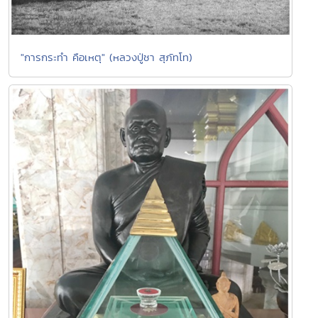
"การกระทำ คือเหตุ" (หลวงปู่ชา สุภัทโท)