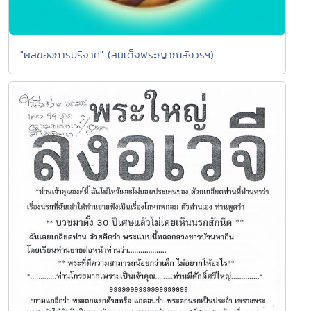
"ผลของการบริจาค" (สมเด็จพระญาณสังวรฯ)