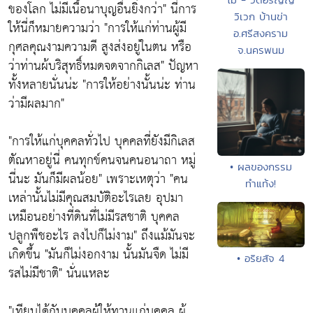
ของโลก ไม่มีเนื้อนาบุญอื่นยิ่งกว่า" นี่การ
วิเวก บ้านข่า
ให้นี่ก็หมายความว่า "การให้แก่ท่านผู้มี
อ.ศรีสงคราม
กุศลคุณงามความดี สูงส่งอยู่ในตน หรือ
จ.นครพนม
ว่าท่านผ้บริสุทธิ์หมดจดจากกิเลส" ปัญหา
ทั้งหลายนั่นน่ะ "การให้อย่างนั้นน่ะ ท่าน
ว่ามีผลมาก"
"การให้แก่บุคคลทั่วไป บุคคลที่ยังมีกิเลส
ตัณหาอยู่นี่ คนทุกข์คนจนคนอนาถา หมู่
• ผลของกรรม
นี่นะ มันก็มีผลน้อย" เพราะเหตุว่า "คน
ทำแท้ง!
เหล่านั้นไม่มีคุณสมบัติอะไรเลย อุปมา
เหมือนอย่างที่ดินที่ไม่มีรสชาติ บุคคล
ปลูกพืชอะไร ลงไปก็ไม่งาม" ถึงแม้มันจะ
เกิดขึ้น "มันก็ไม่งอกงาม นั้นมันจืด ไม่มี
• อริยสัจ 4
รสไม่มีชาติ" นั่นแหละ
"เทียบได้กับบุคคลผู้ให้ทานแก่บุคคล ผู้