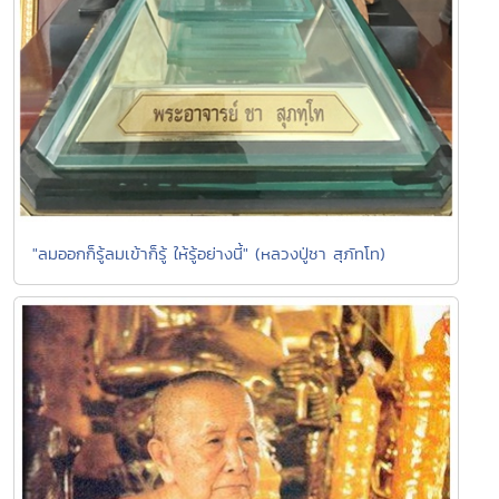
"ลมออกก็รู้ลมเข้าก็รู้ ให้รู้อย่างนี้" (หลวงปู่ชา สุภัทโท)