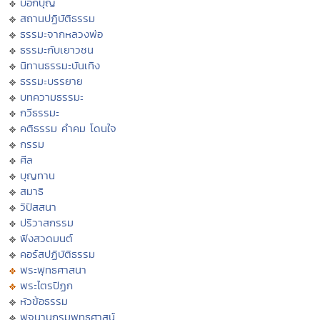
บอกบุญ
สถานปฏิบัติธรรม
ธรรมะจากหลวงพ่อ
ธรรมะกับเยาวชน
นิทานธรรมะบันเทิง
ธรรมะบรรยาย
บทความธรรมะ
กวีธรรมะ
คติธรรม คำคม โดนใจ
กรรม
ศีล
บุญทาน
สมาธิ
วิปัสสนา
ปริวาสกรรม
ฟังสวดมนต์
คอร์สปฏิบัติธรรม
พระพุทธศาสนา
พระไตรปิฏก
หัวข้อธรรม
พจนานุกรมพุทธศาสน์