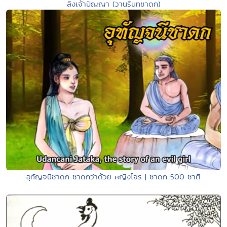
ลิงเจ้าปัญญา (วานรินทชาดก)
อุทัญจนีชาดก ชาดกว่าด้วย หญิงโจร | ชาดก 500 ชาติ