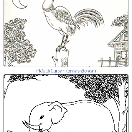
ไก่ขันไม่เป็นเวลา (อกาลราวิชาดก)