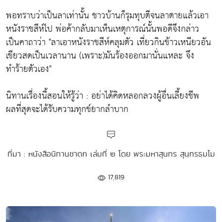
พอทราบว่าเป็นลาเท่านั้น ชาวบ้านก็รุมทุบตีจนลาตายแล้วเอา
หนังราชสีห์ไป พ่อค้ากลับมาเห็นเหตุการณ์นั้นพอดีจึงกล่าว
เป็นคาถาว่า "ลาเอาหนังราชสีห์คลุมตัว เที่ยวกินข้าวเหนียวอัน
เขียวสดเป็นเวลานาน (เพราะ)มันร้องออกมานั่นแหละ จึง
ทำร้ายตัวเอง"
นิทานเรื่องนี้สอนให้รู้ว่า : อย่าได้คิดหลอกลวงผู้อื่นเลี้ยงชีพ
ผลที่สุดจะได้รับความทุกข์ยากลำบาก
ที่มา : หนังสือนิทานชาดก เล่มที่ ๒ โดย พระมหาสุนทร สุนฺทรธฺมโม
17,819