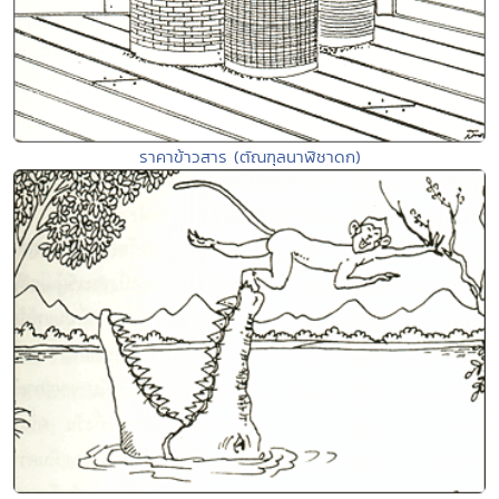
ราคาข้าวสาร (ตัณฑุลนาฬิชาดก)