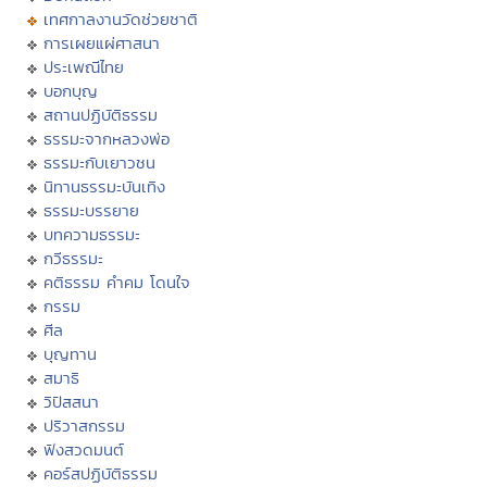
เทศกาลงานวัดช่วยชาติ
การเผยแผ่ศาสนา
ประเพณีไทย
บอกบุญ
สถานปฏิบัติธรรม
ธรรมะจากหลวงพ่อ
ธรรมะกับเยาวชน
นิทานธรรมะบันเทิง
ธรรมะบรรยาย
บทความธรรมะ
กวีธรรมะ
คติธรรม คำคม โดนใจ
กรรม
ศีล
บุญทาน
สมาธิ
วิปัสสนา
ปริวาสกรรม
ฟังสวดมนต์
คอร์สปฏิบัติธรรม