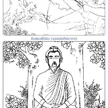
ลิงสองพี่น้อง (จุลลนันทิยชาดก)