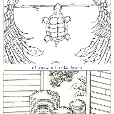
เต่าตายเพราะปาก (กัจฉปชาดก)