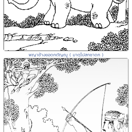
พญาช้างยอดกตัญญู ( มาตุโปสกชาดก )