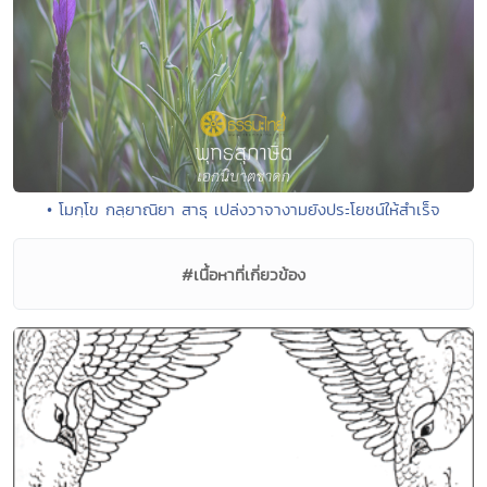
• โมกฺโข กลฺยาณิยา สาธุ เปล่งวาจางามยังประโยชน์ให้สำเร็จ
#เนื้อหาที่เกี่ยวข้อง