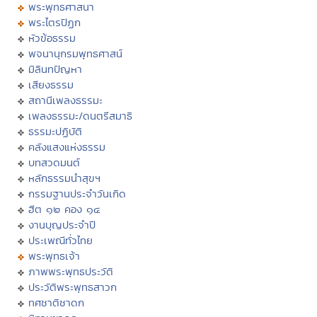
พระพุทธศาสนา
พระไตรปิฏก
หัวข้อธรรม
พจนานุกรมพุทธศาสน์
มิลินทปัญหา
เสียงธรรม
สถานีเพลงธรรมะ
เพลงธรรมะ/ดนตรีสมาธิ
ธรรมะปฏิบัติ
คลังแสงแห่งธรรม
บทสวดมนต์
หลักธรรมนำสุขฯ
กรรมฐานประจำวันเกิด
ฮีต ๑๒ คอง ๑๔
งานบุญประจำปี
ประเพณีทั่วไทย
พระพุทธเจ้า
ภาพพระพุทธประวัติ
ประวัติพระพุทธสาวก
ทศชาติชาดก