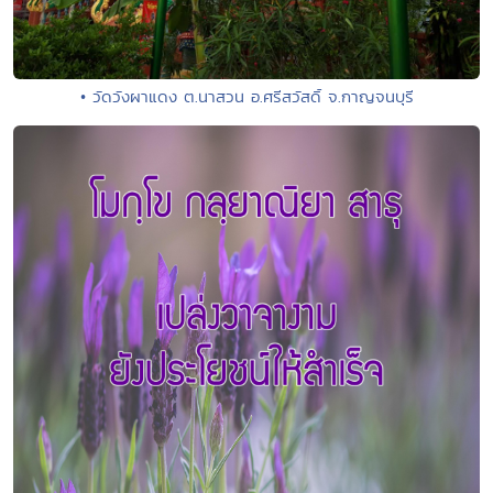
• วัดวังผาแดง ต.นาสวน อ.ศรีสวัสดิ์ จ.กาญจนบุรี