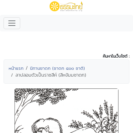
ค้นหาในเว็บไซต์ :
หน้าแรก
นิทานชาดก (ชาดก ๕๐๐ ชาติ)
ลาปลอมตัวเป็นราชสีห์ (สีหจัมมชาดก)