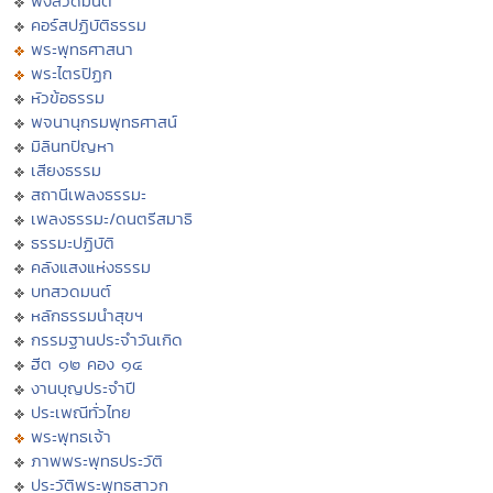
ฟังสวดมนต์
คอร์สปฏิบัติธรรม
พระพุทธศาสนา
พระไตรปิฏก
หัวข้อธรรม
พจนานุกรมพุทธศาสน์
มิลินทปัญหา
เสียงธรรม
สถานีเพลงธรรมะ
เพลงธรรมะ/ดนตรีสมาธิ
ธรรมะปฏิบัติ
คลังแสงแห่งธรรม
บทสวดมนต์
หลักธรรมนำสุขฯ
กรรมฐานประจำวันเกิด
ฮีต ๑๒ คอง ๑๔
งานบุญประจำปี
ประเพณีทั่วไทย
พระพุทธเจ้า
ภาพพระพุทธประวัติ
ประวัติพระพุทธสาวก