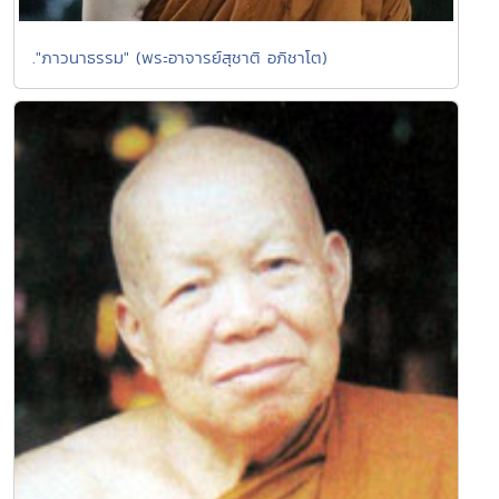
."ภาวนาธรรม" (พระอาจารย์สุชาติ อภิชาโต)