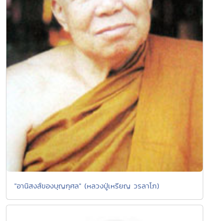
"อานิสงส์ของบุญกุศล" (หลวงปู่เหรียญ วรลาโภ)