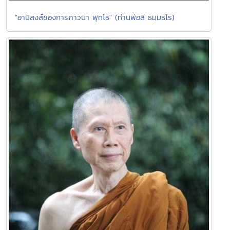
"อานิสงส์ของการภาวนา พุทโธ" (ท่านพ่อลี ธมฺมธโร)