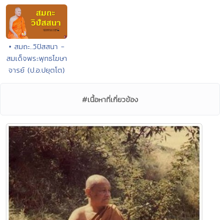
• สมถะ..วิปัสสนา -
สมเด็จพระพุทธโฆษา
จารย์ (ป.อ.ปยุตโต)
#เนื้อหาที่เกี่ยวข้อง