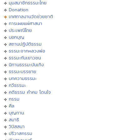
มุมสมาชิกธรรมะไทย
Donation
เทศกาลงานวัดช่วยชาติ
การเผยแผ่ศาสนา
ประเพณีไทย
บอกบุญ
สถานปฏิบัติธรรม
ธรรมะจากหลวงพ่อ
ธรรมะกับเยาวชน
นิทานธรรมะบันเทิง
ธรรมะบรรยาย
บทความธรรมะ
กวีธรรมะ
คติธรรม คำคม โดนใจ
กรรม
ศีล
บุญทาน
สมาธิ
วิปัสสนา
ปริวาสกรรม