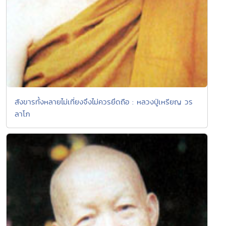
สังขารทั้งหลายไม่เที่ยงจึงไม่ควรยึดถือ : หลวงปู่เหรียญ วร
ลาโภ