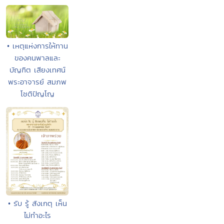
• เหตุแห่งการให้ทาน
ของคนพาลและ
บัญฑิต เสียงเทศน์
พระอาจารย์ สมภพ
โชติปัญโญ
• รับ รู้ สังเกตุ เห็น
ไม่ทำอะไร