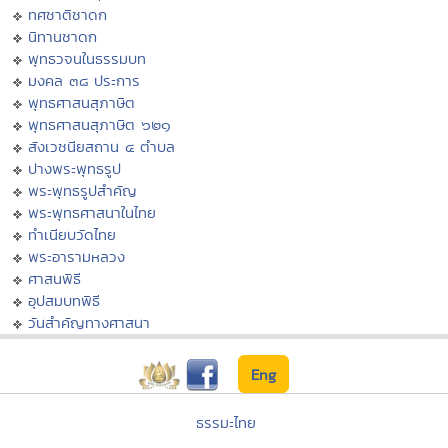
ทศชาติชาดก
นิทานชาดก
พุทธวจนในธรรมบท
มงคล ๓๘ ประการ
พุทธศาสนสุภาษิต
พุทธศาสนสุภาษิต ๖๒๑
สังเวชนียสถาน ๔ ตำบล
ปางพระพุทธรูป
พระพุทธรูปสำคัญ
พระพุทธศาสนาในไทย
ทำเนียบวัดไทย
พระอารามหลวง
ศาสนพิธี
อุปสมบทพิธี
วันสำคัญทางศาสนา
Eng
ธรรมะไทย