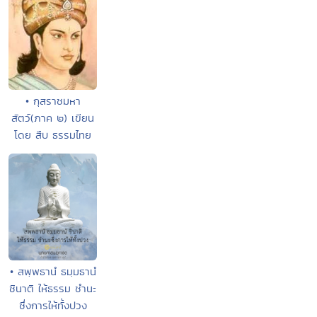
• กุสราชมหา
สัตว์(ภาค ๒) เขียน
โดย สืบ ธรรมไทย
• สพฺพธานํ ธมฺมธานํ
ชินาติ ให้ธรรม ชำนะ
ซึ่งการให้ทั้งปวง