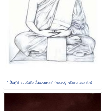
"เป็นผู้สำรวมในศีลนั้นเองแหละ" (หลวงปู่เหรียญ วรลาโภ)