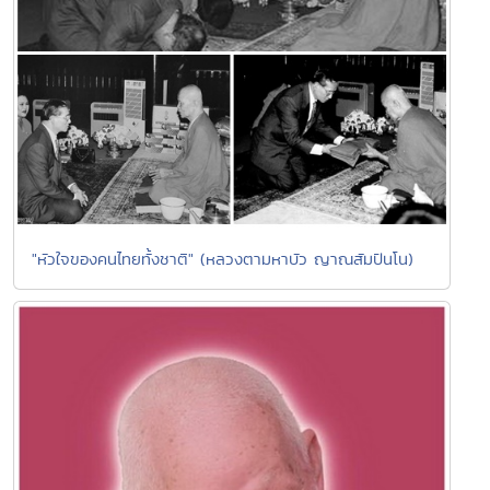
"หัวใจของคนไทยทั้งชาติ" (หลวงตามหาบัว ญาณสัมปันโน)