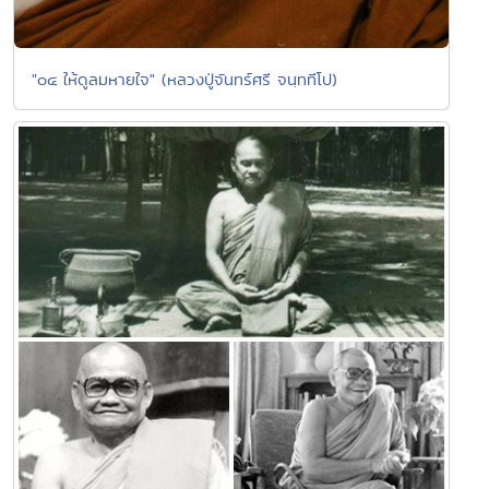
"๐๔ ให้ดูลมหายใจ" (หลวงปู่จันทร์ศรี จนฺททีโป)