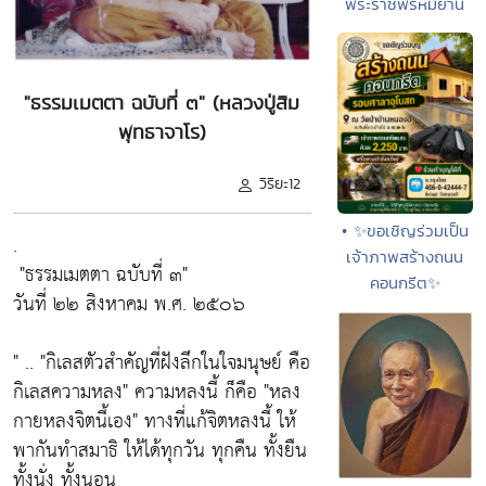
พระราชพรหมยาน
"ธรรมเมตตา ฉบับที่ ๓" (หลวงปู่สิม
พุทธาจาโร)
วิริยะ12
• ✨ขอเชิญร่วมเป็น
.
เจ้าภาพสร้างถนน
"ธรรมเมตตา ฉบับที่ ๓"
คอนกรีต✨
วันที่ ๒๒ สิงหาคม พ.ศ. ๒๕๐๖
" ..
"กิเลสตัวสำคัญที่ฝังลึกในใจมนุษย์ คือ
กิเลสความหลง"
ความหลงนี้ ก็คือ
"หลง
กายหลงจิตนี้เอง"
ทางที่แก้จิตหลงนี้ ให้
พากันทำสมาธิ ให้ได้ทุกวัน ทุกคืน ทั้งยืน
ทั้งนั่ง ทั้งนอน