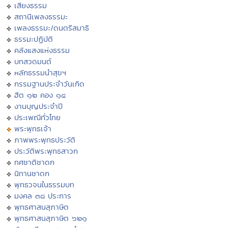
เสียงธรรม
สถานีเพลงธรรมะ
เพลงธรรมะ/ดนตรีสมาธิ
ธรรมะปฏิบัติ
คลังแสงแห่งธรรม
บทสวดมนต์
หลักธรรมนำสุขฯ
กรรมฐานประจำวันเกิด
ฮีต ๑๒ คอง ๑๔
งานบุญประจำปี
ประเพณีทั่วไทย
พระพุทธเจ้า
ภาพพระพุทธประวัติ
ประวัติพระพุทธสาวก
ทศชาติชาดก
นิทานชาดก
พุทธวจนในธรรมบท
มงคล ๓๘ ประการ
พุทธศาสนสุภาษิต
พุทธศาสนสุภาษิต ๖๒๑