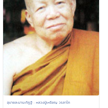
อุบายละมานะทิฏฐิ : หลวงปู่เหรียญ วรลาโภ