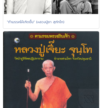
"ทำมรรคให้เกิดขึ้น" (หลวงปู่ชา สุภัทโท)