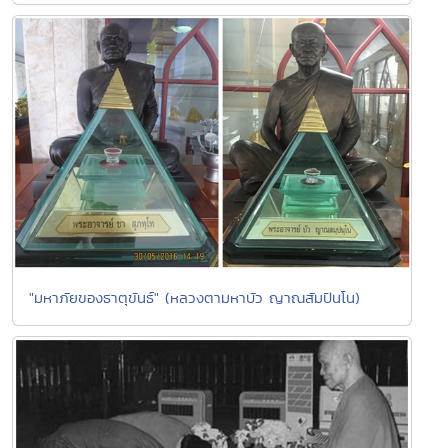
"มหาภัยของธาตุขันธ์" (หลวงตามหาบัว ญาณสัมปันโน)