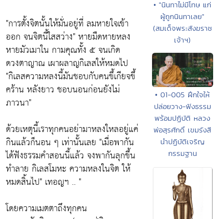
• "นินทาไม่มีโทษ แก่
ผู้ถูกนินทาเลย"
"การตั้งจิตนั้นให้มั่นอยู่ที่ ลมหายใจเข้า
(สมเด็จพระสังฆราช
ออก จนจิตนี้ใสสว่าง"
หายมืดหายหลง
เจ้าฯ)
หายมัวเมาใน กามคุณทั้ง ๕ จนเกิด
ดวงตาญาณ เผาผลาญกิเลสให้หมดไป
"กิเลสความหลงนี้มันชอบกับคนขึ้เกียจขึ้
คร้าน หลังยาว ชอบนอนก่อนยังไม่
• 01-005 ฝึกใจให้
ภาวนา"
ปล่อยวาง-ฟังธรรม
พร้อมปฏิบัติ หลวง
ด้วยเหตุนี้เราทุกคนอย่ามาหลงใหลอยู่แค่
พ่อสุรศักดิ์ เขมรังสี
กินแล้วก็นอน ๆ เท่านั้นเลย
"เมื่อพากัน
นำปฏิบัติเจริญ
ได้ฟังธรรมคำสอนนี้แล้ว จงพากันลุกขึ้น
กรรมฐาน
ทำลาย กิเลสโมหะ ความหลงในจิต ให้
หมดสิ้นไป"
เทอญฯ .. "
โดยความเมตตาถึงทุกคน