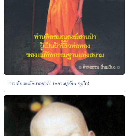
"ชวนโยมแม่ให้มาอยู่วัด" (หลวงปู่เจ๊ยะ จุนฺโท)