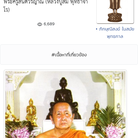
พระครูสันติวรญาณ (หลวงปู่สิม พุทธาจา
โร)
6,689
• ภิกษุณีสงฆ์ ในสมัย
พุทธกาล
#เนื้อหาที่เกี่ยวข้อง