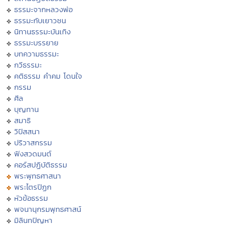
ธรรมะจากหลวงพ่อ
ธรรมะกับเยาวชน
นิทานธรรมะบันเทิง
ธรรมะบรรยาย
บทความธรรมะ
กวีธรรมะ
คติธรรม คำคม โดนใจ
กรรม
ศีล
บุญทาน
สมาธิ
วิปัสสนา
ปริวาสกรรม
ฟังสวดมนต์
คอร์สปฏิบัติธรรม
พระพุทธศาสนา
พระไตรปิฏก
หัวข้อธรรม
พจนานุกรมพุทธศาสน์
มิลินทปัญหา