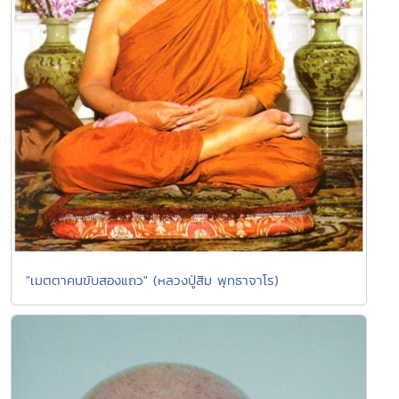
"เมตตาคนขับสองแถว" (หลวงปู่สิม พุทธาจาโร)