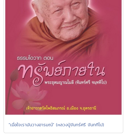
"เมื่อใจเรามันวางอารมณ์" (หลวงปู่จันทร์ศรี จันททีโป)