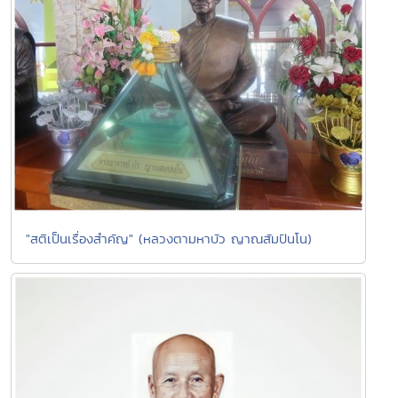
"สติเป็นเรื่องสำคัญ" (หลวงตามหาบัว ญาณสัมปันโน)