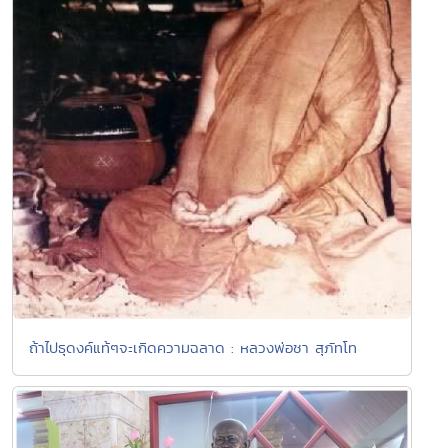
ถ้าไปธุดงค์แท้ๆจะเกิดความฉลาด : หลวงพ่อชา สุภัทโท