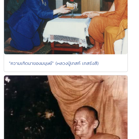
"ความเกิดมาของมนุษย์" (หลวงปู่เทสก์ เทสรังสี)