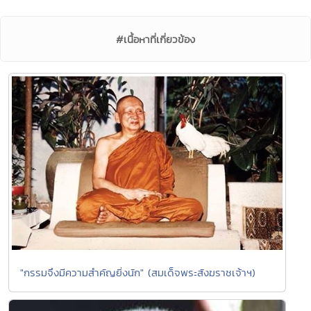
#เนื้อหาที่เกี่ยวข้อง
"กรรมจึงมีความสำคัญยิ่งนัก" (สมเด็จพระสังฆราชเจ้าฯ)