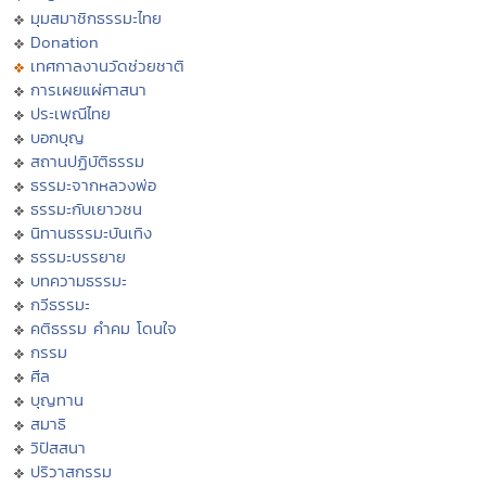
มุมสมาชิกธรรมะไทย
Donation
เทศกาลงานวัดช่วยชาติ
การเผยแผ่ศาสนา
ประเพณีไทย
บอกบุญ
สถานปฏิบัติธรรม
ธรรมะจากหลวงพ่อ
ธรรมะกับเยาวชน
นิทานธรรมะบันเทิง
ธรรมะบรรยาย
บทความธรรมะ
กวีธรรมะ
คติธรรม คำคม โดนใจ
กรรม
ศีล
บุญทาน
สมาธิ
วิปัสสนา
ปริวาสกรรม