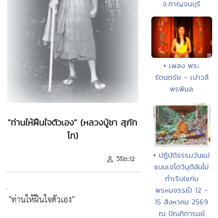
จ.กาญจนบุรี
• เพลง พระ
รัตนตรัย - เปาวลี
พรพิมล
"ท่านให้ฝืนใจตัวเอง" (หลวงปู่ชา สุภัท
โท)
• ปฏิบัติธรรมวันแม่
วิริยะ12
แบบเจโตวิมุติอันไม่
กำเริบ(แก่น
.
พรหมจรรย์) 12 -
"ท่านให้ฝืนใจตัวเอง"
15 สิงหาคม 2569
ณ ปัณฑิตารมย์