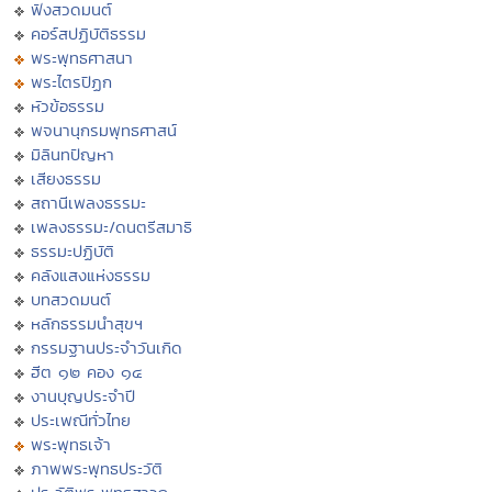
ฟังสวดมนต์
คอร์สปฏิบัติธรรม
พระพุทธศาสนา
พระไตรปิฏก
หัวข้อธรรม
พจนานุกรมพุทธศาสน์
มิลินทปัญหา
เสียงธรรม
สถานีเพลงธรรมะ
เพลงธรรมะ/ดนตรีสมาธิ
ธรรมะปฏิบัติ
คลังแสงแห่งธรรม
บทสวดมนต์
หลักธรรมนำสุขฯ
กรรมฐานประจำวันเกิด
ฮีต ๑๒ คอง ๑๔
งานบุญประจำปี
ประเพณีทั่วไทย
พระพุทธเจ้า
ภาพพระพุทธประวัติ