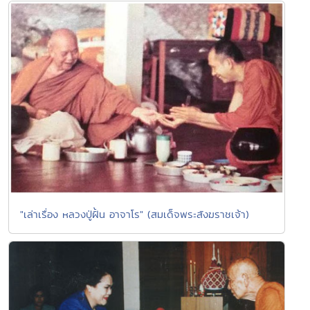
"เล่าเรื่อง หลวงปู่ฝั้น อาจาโร" (สมเด็จพระสังฆราชเจ้า)