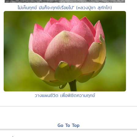
ไม่เห็นทุกข์ มันก็จะทุกข์เรื่อยไป" (หลวงปู่ชา สุภัทโท)
วางแผนชีวิต เพื่อพิชิตความทุกข์
Go To Top