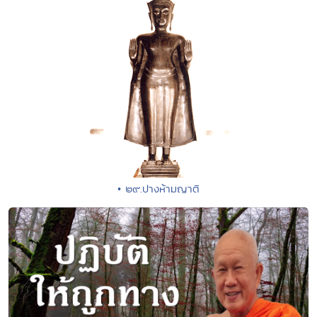
• ๒๙.ปางห้ามญาติ