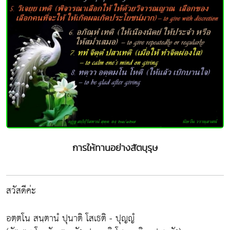
การให้ทานอย่างสัตบุรุษ
สวัสดีค่ะ
อตฺตโน สนฺตานํ ปุนาติ โสเธติ - ปุญญํ