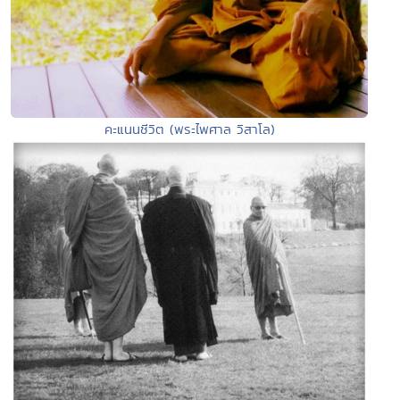
คะแนนชีวิต (พระไพศาล วิสาโล)