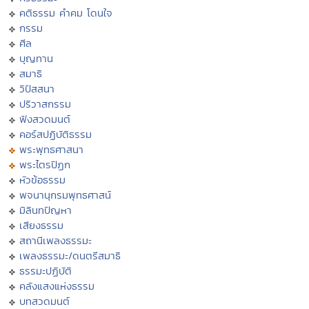
คติธรรม คำคม โดนใจ
กรรม
ศีล
บุญทาน
สมาธิ
วิปัสสนา
ปริวาสกรรม
ฟังสวดมนต์
คอร์สปฏิบัติธรรม
พระพุทธศาสนา
พระไตรปิฏก
หัวข้อธรรม
พจนานุกรมพุทธศาสน์
มิลินทปัญหา
เสียงธรรม
สถานีเพลงธรรมะ
เพลงธรรมะ/ดนตรีสมาธิ
ธรรมะปฏิบัติ
คลังแสงแห่งธรรม
บทสวดมนต์