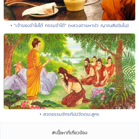
• "เจ้าของจำไม่ได้ กรรมจำได้" (หลวงตามหาบัว ญาณสัมปันโน)
• สวดธรรมจักรกัปปวัตตนะสูคร
#เนื้อหาที่เกี่ยวข้อง