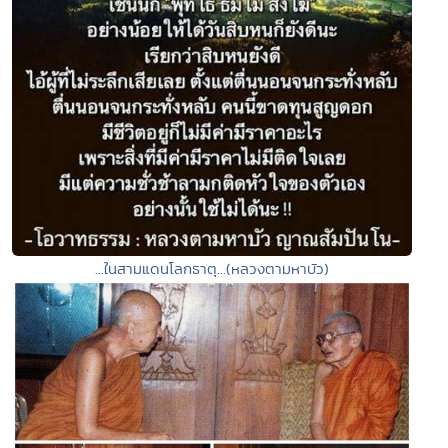
...ในสามแดนโลกธาตุ...(หลวงตามหาบัว)