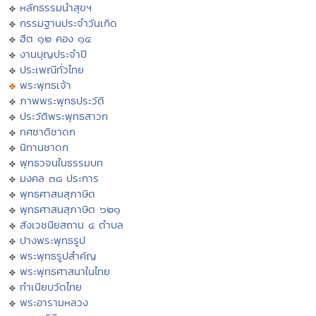
หลักธรรมนำสุขฯ
กรรมฐานประจำวันเกิด
ฮีต ๑๒ คอง ๑๔
งานบุญประจำปี
ประเพณีทั่วไทย
พระพุทธเจ้า
ภาพพระพุทธประวัติ
ประวัติพระพุทธสาวก
ทศชาติชาดก
นิทานชาดก
พุทธวจนในธรรมบท
มงคล ๓๘ ประการ
พุทธศาสนสุภาษิต
พุทธศาสนสุภาษิต ๖๒๑
สังเวชนียสถาน ๔ ตำบล
ปางพระพุทธรูป
พระพุทธรูปสำคัญ
พระพุทธศาสนาในไทย
ทำเนียบวัดไทย
พระอารามหลวง