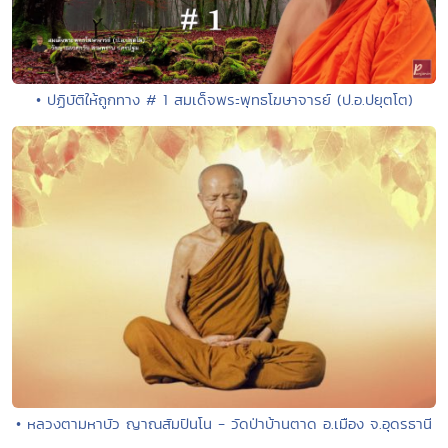
• ปฏิบัติให้ถูกทาง # 1 สมเด็จพระพุทธโฆษาจารย์ (ป.อ.ปยุตโต)
• หลวงตามหาบัว ญาณสัมปันโน - วัดป่าบ้านตาด อ.เมือง จ.อุดรธานี