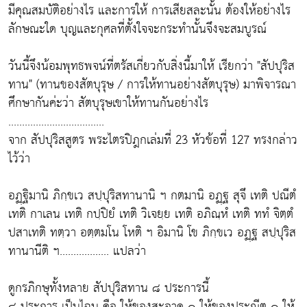
มีคุณสมบัติอย่างไร และการให้ การเสียสละนั้น ต้องให้อย่างไร
ลักษณะใด บุญและกุศลที่ตั้งใจจะกระทำนั้นจึงจะสมบูรณ์
วันนี้จึงน้อมพุทธพจน์ที่ตรัสเกี่ยวกับสิ่งนี้มาให้ เรียกว่า "สัปปุริส
ทาน" (ทานของสัตบุรุษ / การให้ทานอย่างสัตบุรุษ) มาพิจารณา
ศึกษากันค่ะว่า สัตบุรุษเขาให้ทานกันอย่างไร
...................................
จาก สัปปุริสสูตร พระไตรปิฎกเล่มที่ 23 หัวข้อที่ 127 ทรงกล่าว
ไว้ว่า
อฏฺฐิมานิ ภิกฺขเว สปฺปุริสทานานิ ฯ กตมานิ อฏฺฐ สุจึ เทติ ปณีตํ
เทติ กาเลน เทติ กปฺปิยํ เทติ วิเจยฺย เทติ อภิณฺหํ เทติ ททํ จิตฺตํ
ปสาเทติ ทตฺวา อตฺตมโน โหติ ฯ อิมานิ โข ภิกฺขเว อฏฺฐ สปฺปุริส
ทานานีติ ฯ.................. แปลว่า
ดูกรภิกษุทั้งหลาย สัปปุริสทาน ๘ ประการนี้
๘ ประการ เป็นไฉน คือ ให้ของสะอาด ๑ ให้ของประณีต ๑ ให้