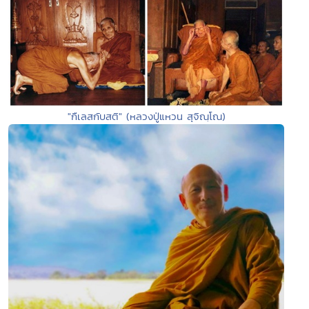
"กืเลสกับสติ" (หลวงปู่แหวน สุจิณฺโณ)