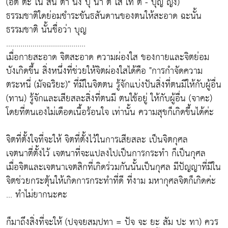
(อัต ตะ โน สัน ตา นัง ปุ นา ติ โส เท ติ - ปุญ ญัง)
ธรรมชาติใดย่อมชำระขันธสันดานของตนให้สะอาด ฉะนั้น
ธรรมชาติ นั้นชื่อว่า บุญ
.......................................
เมื่อกายสะอาด จิตสะอาด ความผ่องใส ของกายและจิตย่อม
บังเกิดขึ้น สิ่งหนึ่งที่ช่วยให้จิตผ่องใสได้คือ "การกำจัดความ
ตระหนี่ (มัจฉริยะ)" ที่มีในจิตตน รู้จักแบ่งปันสิ่งที่ตนมีให้กับผู้อื่น
(ทาน) รู้จักและเสียสละสิ่งที่ตนมี ตนใช้อยู่ ให้กับผู้อื่น (จาคะ)
โดยที่ตนเองไม่เดือดเนื้อร้อนใจ เท่านั้น ความสุขก็เกิดขึ้นได้ค่ะ
จิตที่ตั้งใจที่จะให้ จิตที่ตั้งไว้ในการเสียสละ เป็นจิตกุศล
เจตนาตี่ตั้งไว้ เจตนาที่จะแปลงไปเป็นการกระทำ ก็เป็นกุศล
เมื่อจิตและเจตนาเจตสิกที่เกิดร่วมกันนั้นเป็นกุศล มีปัญญาที่มีใน
จิตช่วยกระตุ้นให้เกิดการกระทำที่ดี ที่งาม มหากุศลจิตก็เกิดค่ะ
... ทำไม่ยากนะคะ
ก็มาถึงสิ่งที่จะให้ (ปจฺจยสมฺปทา = ปัจ จะ ยะ สัม ปะ ทา) ควร