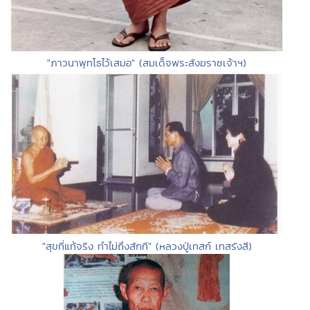
"ภาวนาพุทโธไว้เสมอ" (สมเด็จพระสังฆราชเจ้าฯ)
"สุขที่แท้จริง ทำไม่ถึงสักที" (หลวงปู่เทสก์ เทสรังสี)