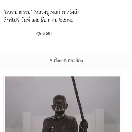
"สนทนาธรรม" (หลวงปู่เทสก์ เทสรังสี)
สิงคโปร์ วันที่ ๑๕ ธันวาคม ๒๕๑๙
6,691
#เนื้อหาที่เกี่ยวข้อง