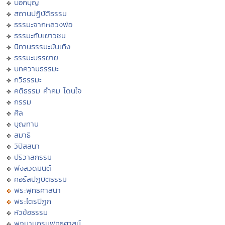
บอกบุญ
สถานปฏิบัติธรรม
ธรรมะจากหลวงพ่อ
ธรรมะกับเยาวชน
นิทานธรรมะบันเทิง
ธรรมะบรรยาย
บทความธรรมะ
กวีธรรมะ
คติธรรม คำคม โดนใจ
กรรม
ศีล
บุญทาน
สมาธิ
วิปัสสนา
ปริวาสกรรม
ฟังสวดมนต์
คอร์สปฏิบัติธรรม
พระพุทธศาสนา
พระไตรปิฏก
หัวข้อธรรม
พจนานุกรมพุทธศาสน์