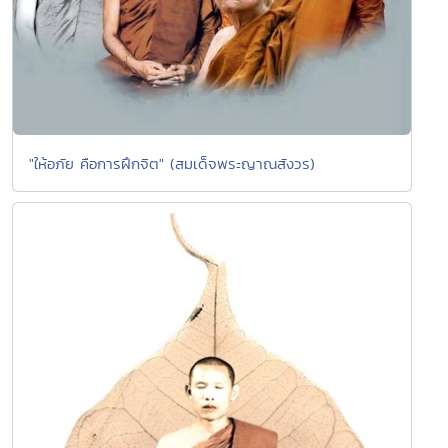
"ให้อภัย คือการฝึกจิต" (สมเด็จพระญาณสังวร)