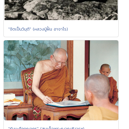
"จิตเป็นวิมุติ" (หลวงปู่ฝั้น อาจาโร)
"ธัมมะคือคุณากร" (สมเด็จพระญาณสังวรฯ)