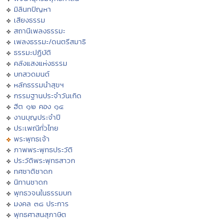
มิลินทปัญหา
เสียงธรรม
สถานีเพลงธรรมะ
เพลงธรรมะ/ดนตรีสมาธิ
ธรรมะปฏิบัติ
คลังแสงแห่งธรรม
บทสวดมนต์
หลักธรรมนำสุขฯ
กรรมฐานประจำวันเกิด
ฮีต ๑๒ คอง ๑๔
งานบุญประจำปี
ประเพณีทั่วไทย
พระพุทธเจ้า
ภาพพระพุทธประวัติ
ประวัติพระพุทธสาวก
ทศชาติชาดก
นิทานชาดก
พุทธวจนในธรรมบท
มงคล ๓๘ ประการ
พุทธศาสนสุภาษิต