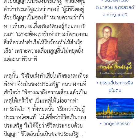
ด้วยปัญญาเป็นของประเสริฐ"
ด้วยเหตุนี้
ต.นาสวน อ.ศรีสวัสดิ์
คำว่าประเสริฐแปลว่าของดี
"ผู้มีชีวิตอยู่
จ.กาญจนบุรี
ด้วยปัญญาเป็นของดี"
หมายความว่าถ้า
หากเห็นความเสื่อมของตนอยู่ตลอดการ
เวลา
"เราจะต้องเร่งรีบทำภาระกิจของตน
สิ่งที่ควรทำสำเร็จให้รีบร้อนทำให้สำเร็จ
เสีย"
เพราะความเสื่อมสูญสิ้นไม่หยุดยั้ง
แต่ละนาทีวินาที
เหตุนั้น
"จึงรีบเร่งทำเสียในกิจของตนที่จะ
พึงทำ จึงเป็นของประเสริฐ"
คนบางคนที่
• ธรรมสี่ประการพึง
มีในตน
เข้าใจว่า
"พิจารณาถึงความเสื่อมแล้วเป็น
เหตุให้เศร้าใจ
" เป็นเหตุให้ไม่อยากทำ
ภาระกิจใด ๆ ทั้งหมดนั้น
"เรียกว่าเป็นผู้
ประมาทโดยแท้"
ไม่ได้ชื่อว่าชีวิตเป็นของ
• วัดคูหาสวรรค์
ประเสริฐ
"ไม่ได้ชื่อว่าชีวิตประกอบด้วย
ปัญญา"
ชีวิตอันนั้นเป็นของประเสริฐ .. "