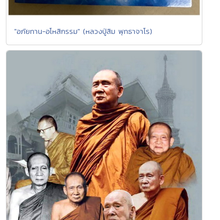
"อภัยทาน-อโหสิกรรม" (หลวงปู่สิม พุทธาจาโร)