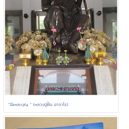
"นี่แหละบุญ " (หลวงปู่ฝั้น อาจาโร)