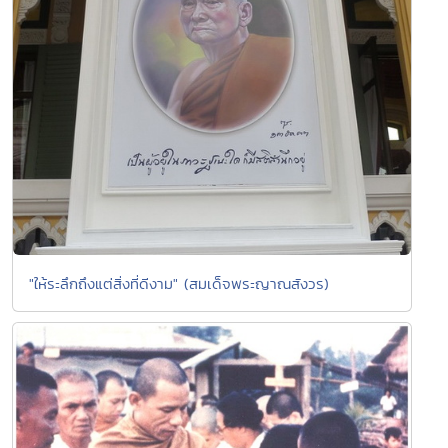
"ให้ระลึกถึงแต่สิ่งที่ดีงาม" (สมเด็จพระญาณสังวร)