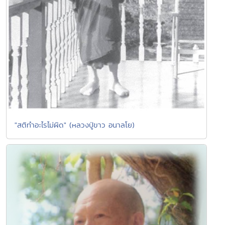
"สติทำอะไรไม่ผิด" (หลวงปู่ขาว อนาลโย)