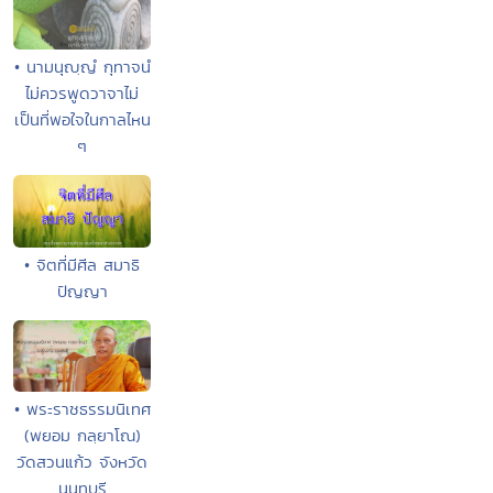
• นามนุญฺญํ กุทาจนํ
ไม่ควรพูดวาจาไม่
เป็นที่พอใจในกาลไหน
ๆ
• จิตที่มีศีล สมาธิ
ปัญญา
• พระราชธรรมนิเทศ
(พยอม กลฺยาโณ)
วัดสวนแก้ว จังหวัด
นนทบุรี