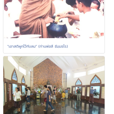
"เอาสติผูกไว้กับลม" (ท่านพ่อลี ธัมฺมธโร)