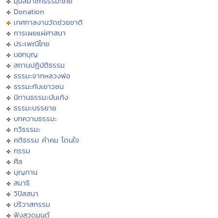
มุมสมาชิกธรรมะไทย
Donation
เทศกาลงานวัดช่วยชาติ
การเผยแผ่ศาสนา
ประเพณีไทย
บอกบุญ
สถานปฏิบัติธรรม
ธรรมะจากหลวงพ่อ
ธรรมะกับเยาวชน
นิทานธรรมะบันเทิง
ธรรมะบรรยาย
บทความธรรมะ
กวีธรรมะ
คติธรรม คำคม โดนใจ
กรรม
ศีล
บุญทาน
สมาธิ
วิปัสสนา
ปริวาสกรรม
ฟังสวดมนต์