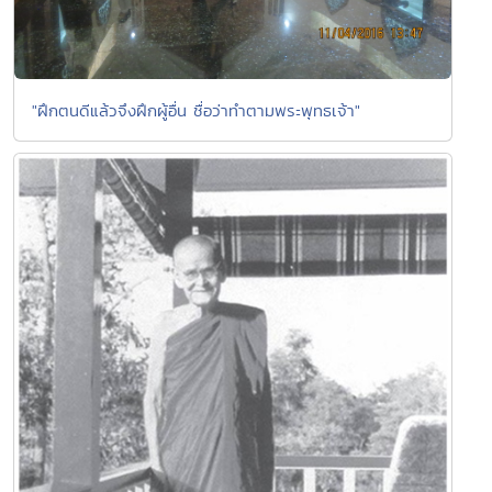
"ฝึกตนดีแล้วจึงฝึกผู้อื่น ชื่อว่าทำตามพระพุทธเจ้า"