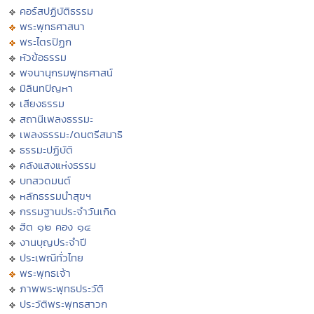
คอร์สปฏิบัติธรรม
พระพุทธศาสนา
พระไตรปิฏก
หัวข้อธรรม
พจนานุกรมพุทธศาสน์
มิลินทปัญหา
เสียงธรรม
สถานีเพลงธรรมะ
เพลงธรรมะ/ดนตรีสมาธิ
ธรรมะปฏิบัติ
คลังแสงแห่งธรรม
บทสวดมนต์
หลักธรรมนำสุขฯ
กรรมฐานประจำวันเกิด
ฮีต ๑๒ คอง ๑๔
งานบุญประจำปี
ประเพณีทั่วไทย
พระพุทธเจ้า
ภาพพระพุทธประวัติ
ประวัติพระพุทธสาวก