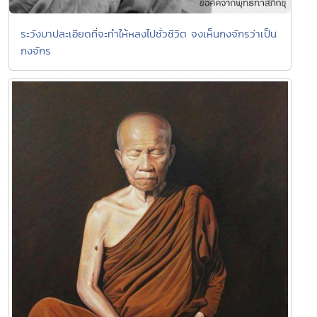
ระวังบาปละเอียดที่จะทำให้หลงไปชั่วชีวิต จงเห็นกงจักรว่าเป็น
กงจักร