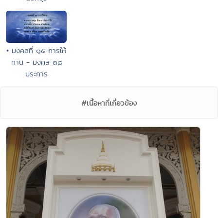
• มงคลที่ ๑๕ การให้
ทาน - มงคล ๓๘
ประการ
#เนื้อหาที่เกี่ยวข้อง