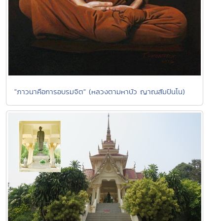
"ภาวนาคือการอบรมจิต" (หลวงตามหาบัว ญาณสัมปันโน)