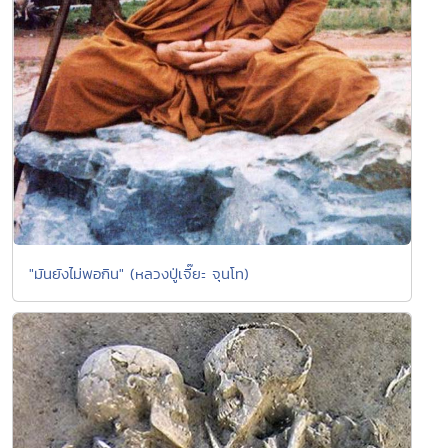
"มันยังไม่พอกิน" (หลวงปู่เจี๊ยะ จุนโท)