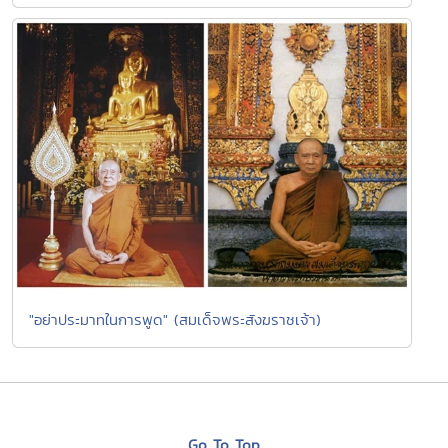
"อย่าประมาทในการพูด" (สมเด็จพระสังฆราชเจ้า)
Go To Top