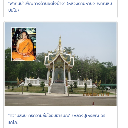
"พากันบำเพ็ญทางด้านจิตใจบ้าง" (หลวงตามหาบัว ญาณสัม
ปันโน)
"ความสงบ คือความอิ่มใจอิ่มอารมณ์" (หลวงปู่เหรียญ วร
ลาโภ)