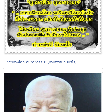
"สุขทางโลก สุขทางธรรม" (ท่านพ่อลี ธัมมธโร)