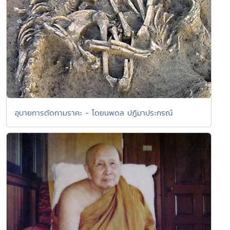
อุบายการตัดกามราคะ - โดยนพดล ปฏิมาประกรณ์