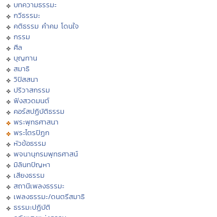
บทความธรรมะ
กวีธรรมะ
คติธรรม คำคม โดนใจ
กรรม
ศีล
บุญทาน
สมาธิ
วิปัสสนา
ปริวาสกรรม
ฟังสวดมนต์
คอร์สปฏิบัติธรรม
พระพุทธศาสนา
พระไตรปิฏก
หัวข้อธรรม
พจนานุกรมพุทธศาสน์
มิลินทปัญหา
เสียงธรรม
สถานีเพลงธรรมะ
เพลงธรรมะ/ดนตรีสมาธิ
ธรรมะปฏิบัติ