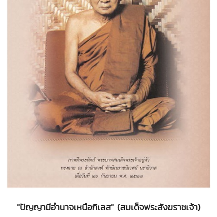
"ปัญญามีอำนาจเหนือกิเลส" (สมเด็จพระสังฆราชเจ้า)