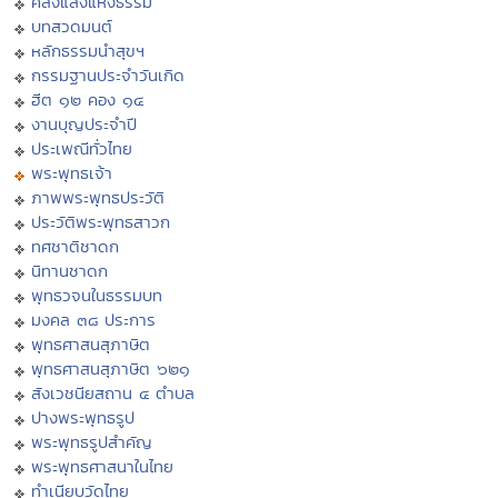
คลังแสงแห่งธรรม
บทสวดมนต์
หลักธรรมนำสุขฯ
กรรมฐานประจำวันเกิด
ฮีต ๑๒ คอง ๑๔
งานบุญประจำปี
ประเพณีทั่วไทย
พระพุทธเจ้า
ภาพพระพุทธประวัติ
ประวัติพระพุทธสาวก
ทศชาติชาดก
นิทานชาดก
พุทธวจนในธรรมบท
มงคล ๓๘ ประการ
พุทธศาสนสุภาษิต
พุทธศาสนสุภาษิต ๖๒๑
สังเวชนียสถาน ๔ ตำบล
ปางพระพุทธรูป
พระพุทธรูปสำคัญ
พระพุทธศาสนาในไทย
ทำเนียบวัดไทย