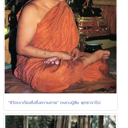
"ชีวิตเราต้องถึงซึ่งความตาย" (หลวงปู่สิม พุทฺธาจาโร)