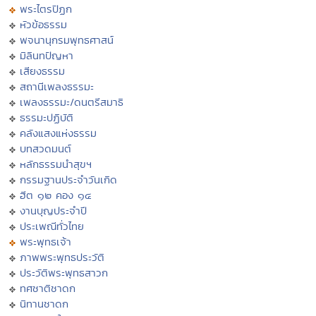
พระไตรปิฏก
หัวข้อธรรม
พจนานุกรมพุทธศาสน์
มิลินทปัญหา
เสียงธรรม
สถานีเพลงธรรมะ
เพลงธรรมะ/ดนตรีสมาธิ
ธรรมะปฏิบัติ
คลังแสงแห่งธรรม
บทสวดมนต์
หลักธรรมนำสุขฯ
กรรมฐานประจำวันเกิด
ฮีต ๑๒ คอง ๑๔
งานบุญประจำปี
ประเพณีทั่วไทย
พระพุทธเจ้า
ภาพพระพุทธประวัติ
ประวัติพระพุทธสาวก
ทศชาติชาดก
นิทานชาดก