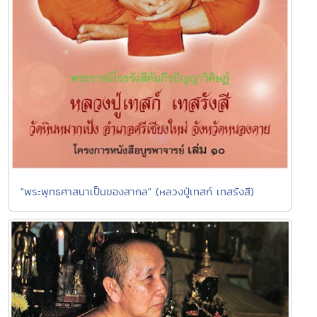
"พระพุทธศาสนาเป็นของสากล" (หลวงปู่เทสก์ เทสรังสี)