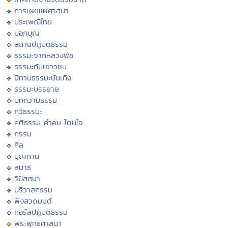
การเผยแผ่ศาสนา
ประเพณีไทย
บอกบุญ
สถานปฏิบัติธรรม
ธรรมะจากหลวงพ่อ
ธรรมะกับเยาวชน
นิทานธรรมะบันเทิง
ธรรมะบรรยาย
บทความธรรมะ
กวีธรรมะ
คติธรรม คำคม โดนใจ
กรรม
ศีล
บุญทาน
สมาธิ
วิปัสสนา
ปริวาสกรรม
ฟังสวดมนต์
คอร์สปฏิบัติธรรม
พระพุทธศาสนา