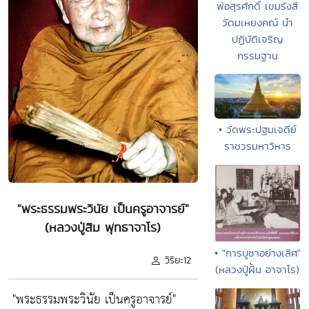
พ่อสุรศักดิ์ เขมรังสี
วัดมเหยงคณ์ นำ
ปฏิบัติเจริญ
กรรมฐาน
• วัดพระปฐมเจดีย์
ราชวรมหาวิหาร
"พระธรรมพระวินัย เป็นครูอาจารย์"
(หลวงปู่สิม พุทธาจาโร)
• "การบูชาอย่างเลิศ"
วิริยะ12
(หลวงปู่ฝั้น อาจาโร)
"พระธรรมพระวินัย เป็นครูอาจารย์"