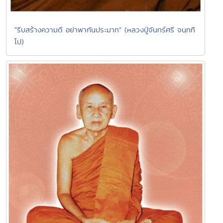
"รีบสร้างความดี อย่าพากันประมาท" (หลวงปู่จันทร์ศรี จนฺทที
โป)