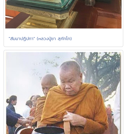
"สัมมาปฏิปทา" (หลวงปู่ชา สุภัทโท)