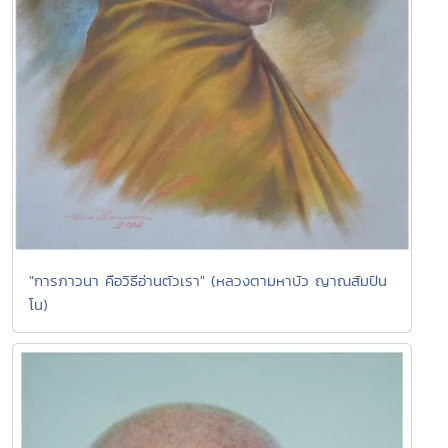
"การภาวนา คือวิธีอ่านตัวเรา" (หลวงตามหาบัว ญาณสัมปัน
โน)