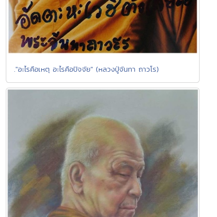
."อะไรคือเหตุ อะไรคือปัจจัย" (หลวงปู่จันทา ถาวโร)