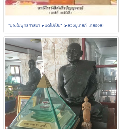
"บุญในพุทธศาสนา หมดไม่เป็น" (หลวงปู่เทสก์ เทสรังสี)