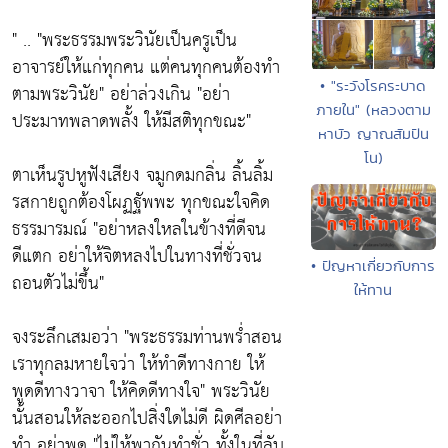
" ..
"พระธรรมพระวินัยเป็นครูเป็น
อาจารย์ให้แก่ทุกคน แต่คนทุกคนต้องทำ
• "ระวังโรคระบาด
ตามพระวินัย"
อย่าล่วงเกิน
"อย่า
ภายใน" (หลวงตาม
ประมาทพลาดพลั้ง ให้มีสติทุกขณะ"
หาบัว ญาณสัมปัน
โน)
ตาเห็นรูปหูฟังเสียง จมูกดมกลิ่น ลิ้นลิ้ม
รสกายถูกต้องโผฏฐัพพะ ทุกขณะใจคิด
ธรรมารมณ์
"อย่าหลงใหลในข้างที่ดีจน
ดีแตก อย่าให้จิตหลงไปในทางที่ชั่วจน
• ปัญหาเกี่ยวกับการ
ถอนตัวไม่ขึ้น"
ให้ทาน
จงระลึกเสมอว่า
"พระธรรมท่านพร่ำสอน
เราทุกลมหายใจว่า ให้ทำดีทางกาย ให้
พูดดีทางวาจา ให้คิดดีทางใจ"
พระวินัย
นั้นสอนให้ละออกไปสิ่งใดไม่ดี ผิดศีลอย่า
ทำ อย่าพูด
"ไม่ให้พากันทำชั่ว ทั้งในที่ลับ