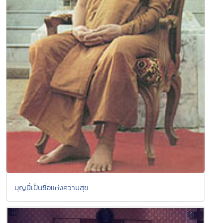
บุญนี้เป็นชื่อแห่งความสุข