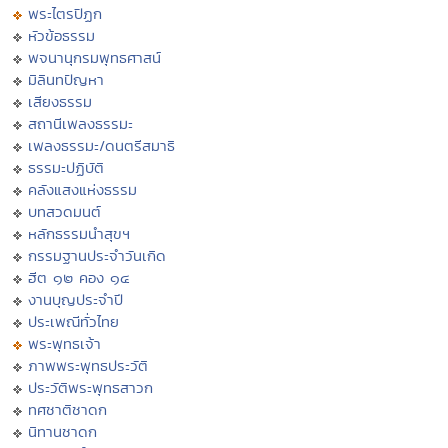
พระไตรปิฏก
หัวข้อธรรม
พจนานุกรมพุทธศาสน์
มิลินทปัญหา
เสียงธรรม
สถานีเพลงธรรมะ
เพลงธรรมะ/ดนตรีสมาธิ
ธรรมะปฏิบัติ
คลังแสงแห่งธรรม
บทสวดมนต์
หลักธรรมนำสุขฯ
กรรมฐานประจำวันเกิด
ฮีต ๑๒ คอง ๑๔
งานบุญประจำปี
ประเพณีทั่วไทย
พระพุทธเจ้า
ภาพพระพุทธประวัติ
ประวัติพระพุทธสาวก
ทศชาติชาดก
นิทานชาดก