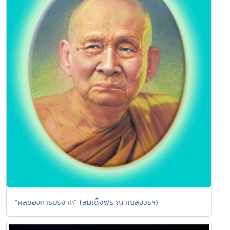
"ผลของการบริจาค" (สมเด็จพระญาณสังวรฯ)