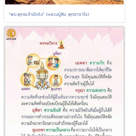
"พระพุทธเจ้ามีจริง" (หลวงปู่สิม พุทฺธาจาโร)