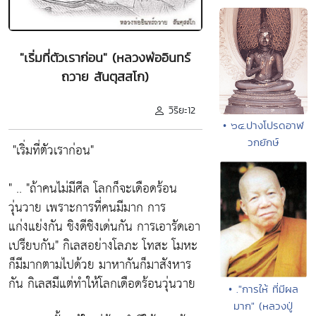
"เริ่มที่ตัวเราก่อน" (หลวงพ่ออินทร์
ถวาย สันตุสสโก)
วิริยะ12
• ๖๔.ปางโปรดอาฬ
วกยักษ์
"เริ่มที่ตัวเราก่อน"
" ..
"ถ้าคนไม่มีศีล โลกก็จะเดือดร้อน
วุ่นวาย เพราะการที่คนมีมาก การ
แก่งแย่งกัน ชิงดีชิงเด่นกัน การเอารัดเอา
เปรียบกัน"
กิเลสอย่างโลภะ โทสะ โมหะ
ก็มีมากตามไปด้วย มาหากันก็มาสังหาร
กัน กิเลสมีแต่ทำให้โลกเดือดร้อนวุ่นวาย
• ."การให้ ที่มีผล
มาก" (หลวงปู่