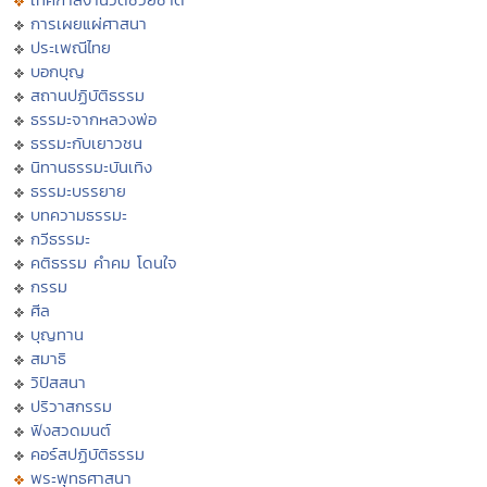
การเผยแผ่ศาสนา
ประเพณีไทย
บอกบุญ
สถานปฏิบัติธรรม
ธรรมะจากหลวงพ่อ
ธรรมะกับเยาวชน
นิทานธรรมะบันเทิง
ธรรมะบรรยาย
บทความธรรมะ
กวีธรรมะ
คติธรรม คำคม โดนใจ
กรรม
ศีล
บุญทาน
สมาธิ
วิปัสสนา
ปริวาสกรรม
ฟังสวดมนต์
คอร์สปฏิบัติธรรม
พระพุทธศาสนา