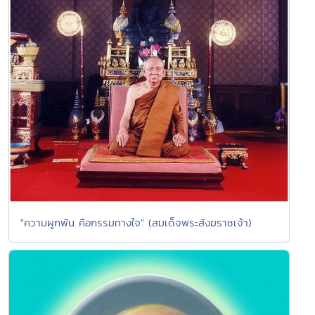
"ความผูกพัน คือกรรมทางใจ" (สมเด็จพระสังฆราชเจ้า)