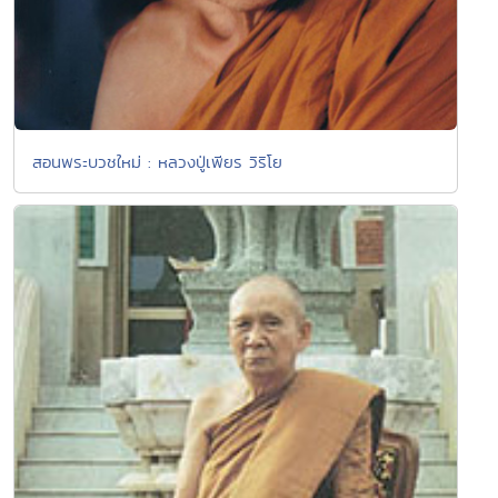
สอนพระบวชใหม่ : หลวงปู่เพียร วิริโย