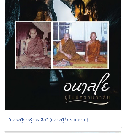
"หลวงปู่ขาวรู้วาระจิต" (หลวงปู่อ่ำ ธมฺมกาโม)