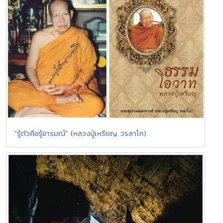
"รู้ตัวคือรู้อารมณ์" (หลวงปู่เหรียญ วรลาโภ)