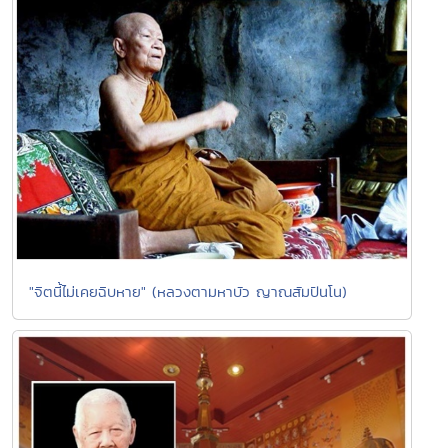
"จิตนี้ไม่เคยฉิบหาย" (หลวงตามหาบัว ญาณสัมปันโน)