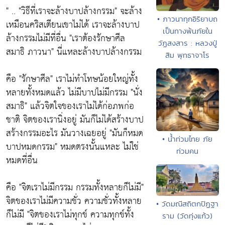
" ..
"วิธีที่เราจะล้างบาปล้างกรรม"
จะล้าง
• ภาวนาทุกอิริยาบถ
เหมือนคริสเตียนเขาไม่ได้ เราจะล้างบาป
เป็นทางพ้นภัยใน
ล้างกรรมไม่มีที่อื่น
"เราต้องรักษาศีล
วัฏสงสาร : หลวงปู่
สมาธิ ภาวนา"
นี่แหละล้างบาปล้างกรรม
สิม พุทธาจาโร
คือ
"รักษาศีล"
เราไม่ทำโทษน้อยใหญ่ทั้ง
หลายทั้งหมดแล้ว ไม่มีบาปไม่มีกรรม
"นั่ง
สมาธิ"
แล้วจิตใจของเราไม่ได้ก่อภพก่อ
ชาติ จิตของเรานิ่งอยู่ มันก็ไม่ได้สร้างบาป
สร้างกรรมอะไร มันวางเฉยอยู่
"มันก็หมด
• น้ำท่วมไทย ภัย
บาปหมดกรรม"
หมดตรงนั้นแหละ ไม่ใช่
ท่วมคน
หมดที่อื่น
คือ
"จิตเราไม่มีกรรม กรรมทั้งหลายก็ไม่มี"
จิตของเราไม่มีความชั่ว ความชั่วทั้งหลาย
• วัดมณีสถิตกปิฏฐา
ก็ไม่มี
"จิตของเราไม่ทุกข์ ความทุกข์ทั้ง
ราม (วัดทุ่งแก้ว)