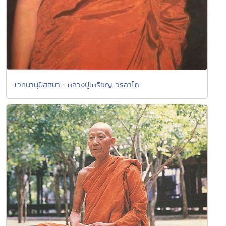
เวทนานุปัสสนา : หลวงปู่เหรียญ วรลาโภ