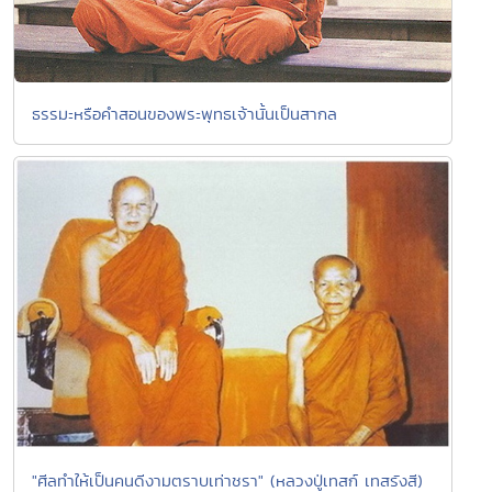
ธรรมะหรือคำสอนของพระพุทธเจ้านั้นเป็นสากล
"ศีลทำให้เป็นคนดีงามตราบเท่าชรา" (หลวงปู่เทสก์ เทสรังสี)