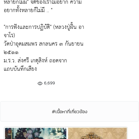
หลายก็ไม่มี"
จิตของเราไม่อยาก ความ
อยากทั้งหลายก็ไม่มี .. "
"การฟังและการปฏิบัติ" (หลวงปู่ฝั้น อา
จาโร)
วัดป่าอุดมสมพร สกลนคร ๓ กันยายน
๒๕๑๑
ม.ร.ว. ส่งศรี เกตุสิงห์ ถอดจาก
แถบบันทึกเสียง
6,699
#เนื้อหาที่เกี่ยวข้อง