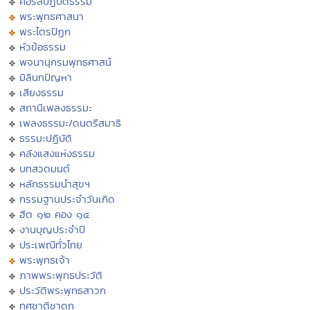
คอร์สปฏิบัติธรรม
พระพุทธศาสนา
พระไตรปิฏก
หัวข้อธรรม
พจนานุกรมพุทธศาสน์
มิลินทปัญหา
เสียงธรรม
สถานีเพลงธรรมะ
เพลงธรรมะ/ดนตรีสมาธิ
ธรรมะปฏิบัติ
คลังแสงแห่งธรรม
บทสวดมนต์
หลักธรรมนำสุขฯ
กรรมฐานประจำวันเกิด
ฮีต ๑๒ คอง ๑๔
งานบุญประจำปี
ประเพณีทั่วไทย
พระพุทธเจ้า
ภาพพระพุทธประวัติ
ประวัติพระพุทธสาวก
ทศชาติชาดก