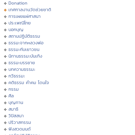
Donation
เทศกาลงานวัดช่วยชาติ
การเผยแผ่ศาสนา
ประเพณีไทย
บอกบุญ
สถานปฏิบัติธรรม
ธรรมะจากหลวงพ่อ
ธรรมะกับเยาวชน
นิทานธรรมะบันเทิง
ธรรมะบรรยาย
บทความธรรมะ
กวีธรรมะ
คติธรรม คำคม โดนใจ
กรรม
ศีล
บุญทาน
สมาธิ
วิปัสสนา
ปริวาสกรรม
ฟังสวดมนต์