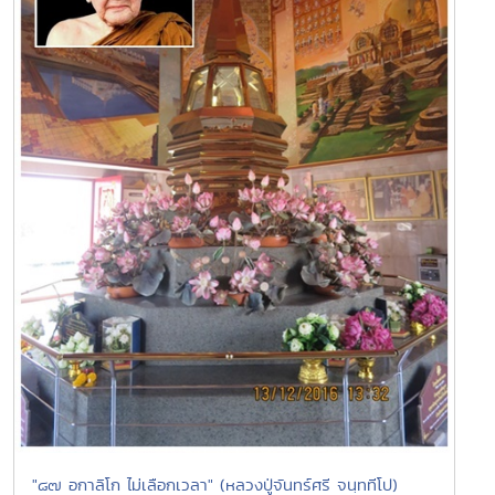
"๘๗ อกาลิโก ไม่เลือกเวลา" (หลวงปู่จันทร์ศรี จนฺททีโป)