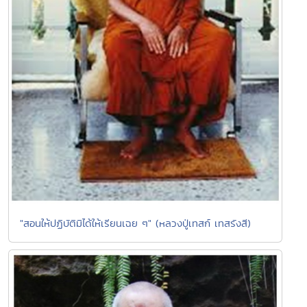
"สอนให้ปฏิบัติมิได้ให้เรียนเฉย ๆ" (หลวงปู่เทสก์ เทสรังสี)