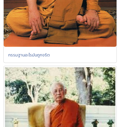
กรรมฐานอะไรมันถูกจริต