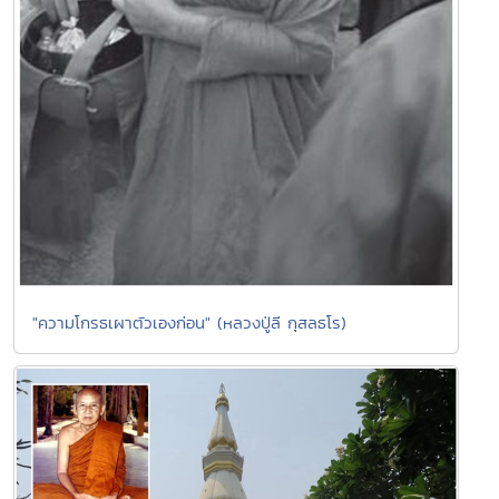
"ความโกรธเผาตัวเองก่อน" (หลวงปู่ลี กุสลธโร)