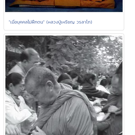
"เมื่อบุคคลไม่ฝึกตน" (หลวงปู่เหรียญ วรลาโภ)