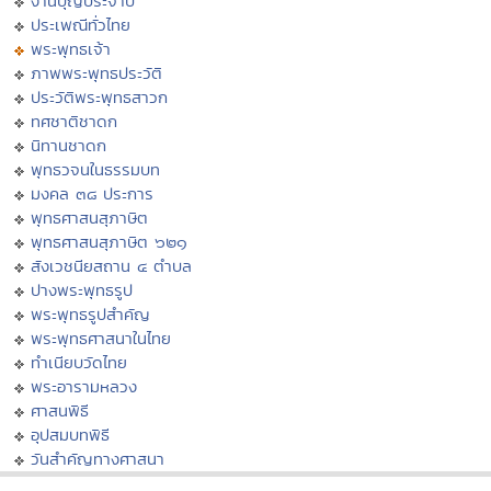
งานบุญประจำปี
ประเพณีทั่วไทย
พระพุทธเจ้า
ภาพพระพุทธประวัติ
ประวัติพระพุทธสาวก
ทศชาติชาดก
นิทานชาดก
พุทธวจนในธรรมบท
มงคล ๓๘ ประการ
พุทธศาสนสุภาษิต
พุทธศาสนสุภาษิต ๖๒๑
สังเวชนียสถาน ๔ ตำบล
ปางพระพุทธรูป
พระพุทธรูปสำคัญ
พระพุทธศาสนาในไทย
ทำเนียบวัดไทย
พระอารามหลวง
ศาสนพิธี
อุปสมบทพิธี
วันสำคัญทางศาสนา