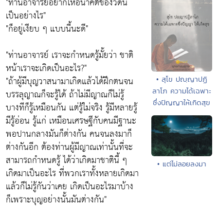
"ท่านอาจารย์อยากให้อนาคตของวัดนี้
เป็นอย่างไร"
"ก็อยู่เงียบ ๆ แบบนี้นะดี"
"ท่านอาจารย์ เราจะกำหนดรู้มั้ยว่า
ชาติ
หน้าเราจะเกิดเป็นอะไร
?"
"
ถ้าผู้มีบุญวาสนามาเกิดแล้วได้ฝึกตนจน
• สุโข ปญฺญาปฏิ
ลาโภ ความได้เฉพาะ
บรรลุญาณก็จะรู้ได้
ถ้าไม่มีญาณก็ไม่รู้
ซึ่งปัญญาให้เกิดสุข
บางทีก็รู้เหมือนกัน แต่รู้ใม่จริง รู้มีหลายรู้
มีรู้อ่อน รู้แก่ เหมือนเศรษฐีกับคนมีฐานะ
พอปานกลางมันก็ต่างกัน คนจนลงมาก็
ต่างกันอีก ต้องท่านผู้มีญาณเท่านั้นที่จะ
สามารถกำหนดรู้ ได้ว่าเกิดมาชาตินี้ ๆ
• แต่ไม่ลอยลงมา
เกิดมาเป็นอะไร ที่พวกเราทั้งหลายเกิดมา
แล้วก็ไม่รู้กันว่าเคย เกิดเป็นอะไรมาบ้าง
ก็เพราะบุญอย่างนั้นมันต่างกัน"