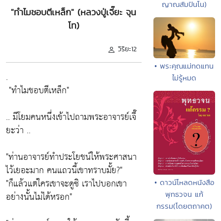
ญาณสัมปันโน)
"ทำไมชอบตีเหล็ก" (หลวงปู่เจี๊ยะ จุน
โท)
วิริยะ12
• พระคุณแม่ทดแทน
.
ไม่รู้หมด
"ทำไมชอบตีเหล็ก"
.. มีโยมคนหนึ่งเข้าไปถามพระอาจารย์เจี๊
ยะว่า ..
"
ท่านอาจารย์ทำประโยชน์ให้พระศาสนา
ไว้เยอะมาก คนแถวนี้เขาทราบมั้ย
?"
"ก็แล้วแต่ใครเขาจะดูซิ
เราไปบอกเขา
• ดาวน์โหลดหนังสือ
อย่างนั้นไม่ได้หรอก
"
พุทธวจน แก้
กรรม(โดยตถาคต)