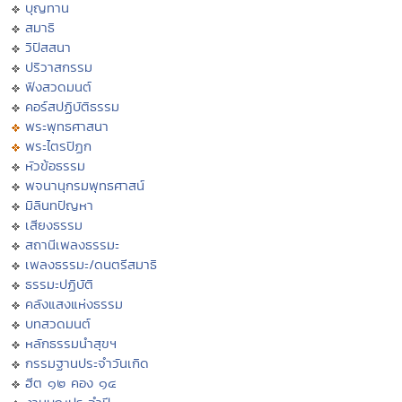
บุญทาน
สมาธิ
วิปัสสนา
ปริวาสกรรม
ฟังสวดมนต์
คอร์สปฏิบัติธรรม
พระพุทธศาสนา
พระไตรปิฏก
หัวข้อธรรม
พจนานุกรมพุทธศาสน์
มิลินทปัญหา
เสียงธรรม
สถานีเพลงธรรมะ
เพลงธรรมะ/ดนตรีสมาธิ
ธรรมะปฏิบัติ
คลังแสงแห่งธรรม
บทสวดมนต์
หลักธรรมนำสุขฯ
กรรมฐานประจำวันเกิด
ฮีต ๑๒ คอง ๑๔