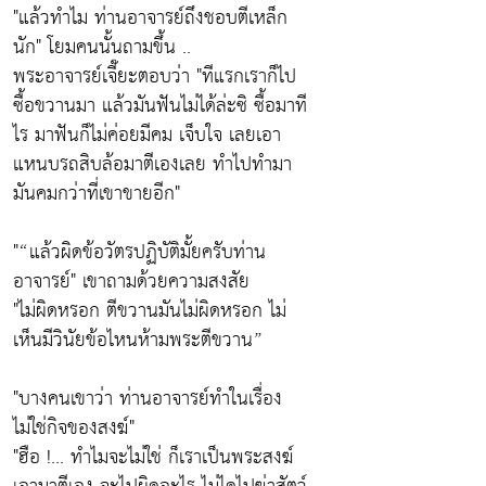
"
แล้วทำไม ท่านอาจารย์ถึงชอบตีเหล็ก
นัก
" โยมคนนั้นถามขึ้น ..
พระอาจารย์เจี๊ยะตอบว่า
"ทีแรกเราก็ไป
ซื้อขวานมา แล้วมันฟันไม่ได้ล่ะซิ
ซื้อมาที
ไร มาฟันก็ไม่ค่อยมีคม เจ็บใจ เลยเอา
แหนบรถสิบล้อมาตีเองเลย ทำไปทำมา
มันคมกว่าที่เขาขายอีก"
"“แล้วผิดข้อวัตรปฏิบัติมั้ยครับท่าน
อาจารย์" เขาถามด้วยความสงสัย
"
ไม่ผิดหรอก ตีขวานมันไม่ผิดหรอก ไม่
เห็นมีวินัยข้อไหนห้ามพระตีขวาน
”
"บางคนเขาว่า ท่านอาจารย์ทำในเรื่อง
ไม่ใช่กิจของสงฆ์"
"ฮือ !... ทำไมจะไม่ใช่
ก็เราเป็นพระสงฆ์