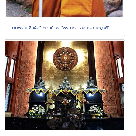
"นายพรานคืนศีล" ตอนที่ ๒. "พระเถระ สงเคราะห์ญาติ"