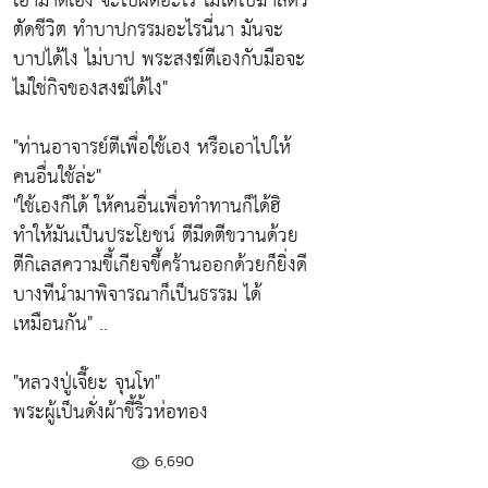
เอามาตีเอง จะไปผิดอะไร ไม่ไดไปฆ่าสัตว์
ตัดชีวิต ทำบาปกรรมอะไรนี่นา มันจะ
บาปได้ไง ไม่บาป พระสงฆ์ตีเองกับมือจะ
ไม่ใช่กิจของสงฆ์ได้ไง
"
"
ท่านอาจารย์ตีเพื่อใช้เอง หรือเอาไปให้
คนอื่นใช้ล่ะ
"
"
ใช้เองก็ได้ ให้คนอื่นเพื่อทำทานก็ได้ฮิ
ทำให้มันเป็นประโยชน์
ตีมีดตีขวานด้วย
ตีกิเลสความขี้เกียจขึ้คร้านออกด้วยก็ยิ่งดี
บางทีนำมาพิจารณาก็เป็นธรรม ได้
เหมือนกัน" ..
"หลวงปู่เจี๊ยะ จุนโท"
พระผู้เป็นดั่งผ้าขี้ริ้วห่อทอง
6,690