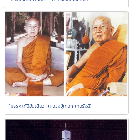
"มรรคแท้มีอันเดียว" (หลวงปู่เทสก์ เทสรังสี)