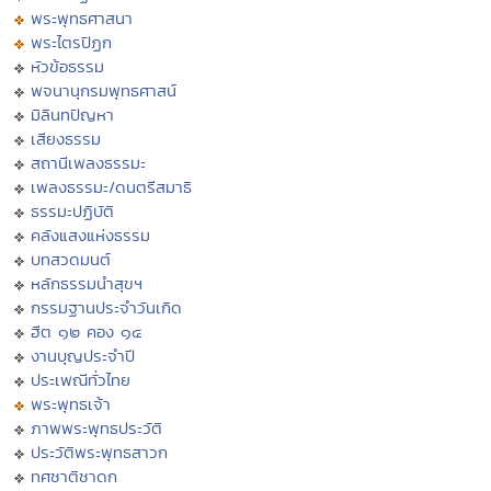
พระพุทธศาสนา
พระไตรปิฏก
หัวข้อธรรม
พจนานุกรมพุทธศาสน์
มิลินทปัญหา
เสียงธรรม
สถานีเพลงธรรมะ
เพลงธรรมะ/ดนตรีสมาธิ
ธรรมะปฏิบัติ
คลังแสงแห่งธรรม
บทสวดมนต์
หลักธรรมนำสุขฯ
กรรมฐานประจำวันเกิด
ฮีต ๑๒ คอง ๑๔
งานบุญประจำปี
ประเพณีทั่วไทย
พระพุทธเจ้า
ภาพพระพุทธประวัติ
ประวัติพระพุทธสาวก
ทศชาติชาดก