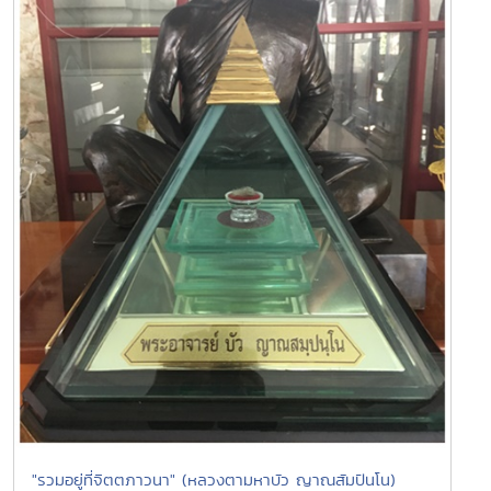
"รวมอยู่ที่จิตตภาวนา" (หลวงตามหาบัว ญาณสัมปันโน)