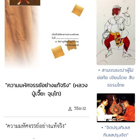
• สามเณรเฒ่าผู้ไม่
ย่อท้อ เขียนโดย สืบ
"ความมหัศจรรย์อย่างแท้จริง" (หลวง
ธรรมไทย
ปู่เจี๊ยะ จุนฺโท)
วิริยะ12
"ความมหัศจรรย์อย่างแท้จริง"
• "จิตปรุงกิเลส
กิเลสปรุงจิต"