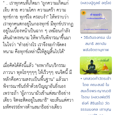
" .. เราทุกคนที่เกิดมา
"ถูกความเกิดแก่
(หลวงปู่ดูลย์ อตุโล)
เจ็บ ตาย ความโศก ความเศร้า ความ
ทุกข์กาย ทุกข์ใจ ครอบงำ"
ให้ทราบว่า
เราทุกคนตกอยู่ในกองทุกข์ มีทุกข์ปรากฏ
อยู่ในเบื้องหน้าเป็นฉาก ๆ เหมือนกำลัง
เดินฝ่าดงหนาม ให้พากันพิจารณาขึ้นมา
• วิธีเดินจงกรม นั่ง
ในใจว่า
"ทำอย่างไร เราจึงจะกำจัดดง
สมาธิ สถาบัน
พลังจิตตานุภาพ
หนาม คือทุกข์เหล่านี้ให้สูญสิ้นไปได้"
เมื่อคิดได้ดังนี้แล้ว
"จงพากันบริกรรม
ภาวนา พุทโธๆๆๆๆ ให้เร็วๆๆ จนจิตนี้ มี
หลักคือความสงบเป็นพื้นฐาน"
แล้วมา
• บทสวดทำวัตรเช้า
โดย คณะสงฆ์ ใน
พิจารณาขันธ์ห้าด้วยปัญญาอันยิ่งเอง
สมเด็จพระญาณวชิ
เพราะถ้า
"ผู้ภาวนามัวเข้าแต่สมาธิอย่าง
โรดม (หลวงพ่อวิริ
เดียว จิตจะติดอยู่ในสมาธิ"
จะเห็นแต่ศวา
ยังค์ สิรินฺธโร) วัด
มหัศจรรย์ทางด้านสมาธิอย่างเดียว
ธรรมมงคล เถาบุญ