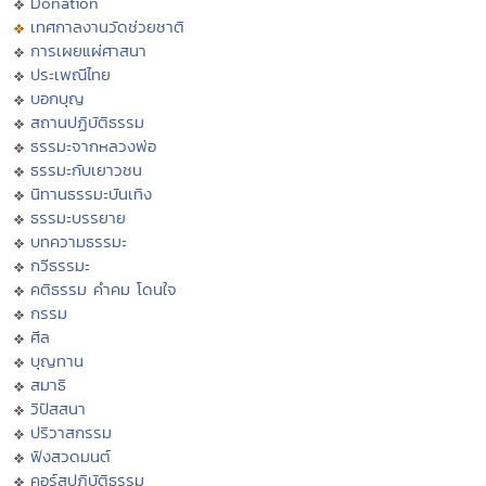
Donation
เทศกาลงานวัดช่วยชาติ
การเผยแผ่ศาสนา
ประเพณีไทย
บอกบุญ
สถานปฏิบัติธรรม
ธรรมะจากหลวงพ่อ
ธรรมะกับเยาวชน
นิทานธรรมะบันเทิง
ธรรมะบรรยาย
บทความธรรมะ
กวีธรรมะ
คติธรรม คำคม โดนใจ
กรรม
ศีล
บุญทาน
สมาธิ
วิปัสสนา
ปริวาสกรรม
ฟังสวดมนต์
คอร์สปฏิบัติธรรม