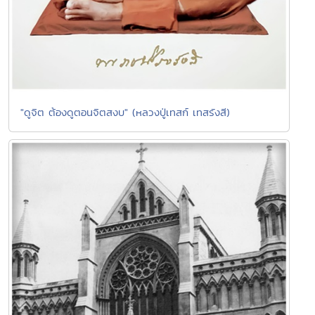
"ดูจิต ต้องดูตอนจิตสงบ" (หลวงปู่เทสก์ เทสรังสี)