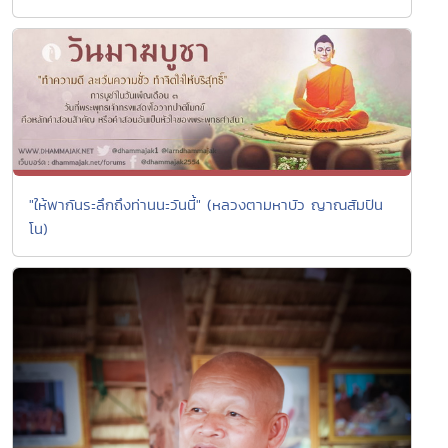
"ให้พากันระลึกถึงท่านนะวันนี้" (หลวงตามหาบัว ญาณสัมปัน
โน)