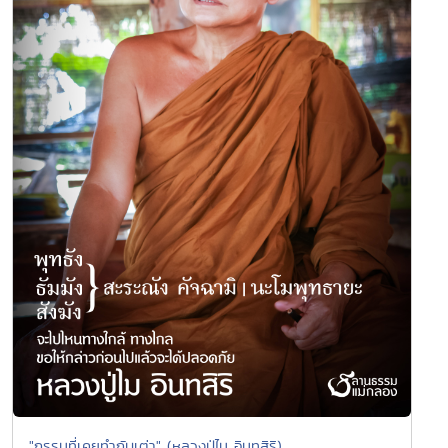
"กรรมที่เคยทำกับเต่า" (หลวงปู่ไม อินทสิริ)