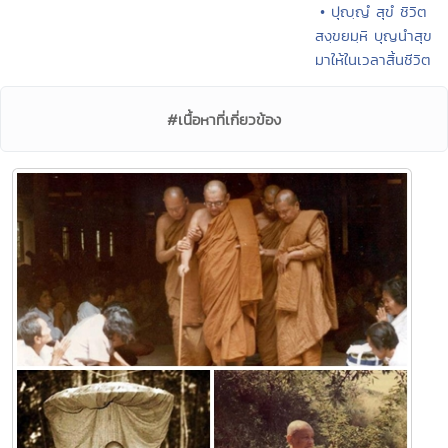
• ปุญฺญํ สุขํ ชิวิต
สงฺขยมฺหิ บุญนำสุข
มาให้ในเวลาสิ้นชีวิต
#เนื้อหาที่เกี่ยวข้อง