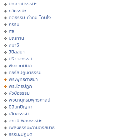
บทความธรรมะ
กวีธรรมะ
คติธรรม คำคม โดนใจ
กรรม
ศีล
บุญทาน
สมาธิ
วิปัสสนา
ปริวาสกรรม
ฟังสวดมนต์
คอร์สปฏิบัติธรรม
พระพุทธศาสนา
พระไตรปิฏก
หัวข้อธรรม
พจนานุกรมพุทธศาสน์
มิลินทปัญหา
เสียงธรรม
สถานีเพลงธรรมะ
เพลงธรรมะ/ดนตรีสมาธิ
ธรรมะปฏิบัติ