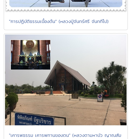
"การปฏิบัติธรรมเบื้องต้น" (หลวงปู่จันทร์ศรี จันททีโป)
"เคารพธรรม เคารพทานของตน" (หลวงตามหาบัว ญาณสัม