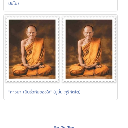
ปันโน)
"ภาวนา เป็นรั้วกั้นของใจ" (ปู่มั่น ภูริทัตโต)
Go To Top