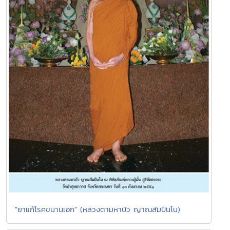
"ยาแก้โรคขนานเอก" (หลวงตามหาบัว ญาณสัมปันโน)