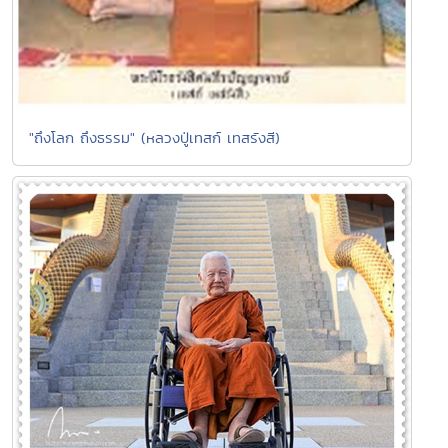
"ถึงโลก ถึงธรรม" (หลวงปู่เทสก์ เทสรังสี)