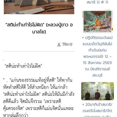
สมาธิ )) # 11
"สติน่ะทำเท่าไรไม่ผิด" (หลวงปู่ขาว อ
นาลโย)
• ปฏิบัติธรรมวันแม่
แบบเจโตวิมุติอันไม่
วิริยะ12
กำเริบ(แก่น
พรหมจรรย์) 12 -
.
15 สิงหาคม 2569
"สติน่ะทำเท่าไรไม่ผิด"
ณ ปัณฑิตารมย์
สระบุรี
" ..
"แก่นของธรรมแท้อยู่ที่สติ"
ให้พากัน
หัดทำสติให้ดี ให้สำเหนียก ให้แก่กล้า
"สติน่ะทำเท่าไรไม่ผิด"
สติน่ะให้มันมีกำลัง
สติดีแล้ว จิตมันจึงรวม "เพราะสติ
• 20นาทีเข้าสมาธิ/
คุ้มครองจิต" เพราะสติก็แม่นจิตนั่นแหละ
ดนตรีนั่งสมาธิ/จิต
หากลุ่มลึกกว่า
ผ่อนคลาย /หลับ