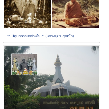
"จะปฏิบัติธรรมอย่างไร ?" (หลวงปู่ชา สุภัทโท)