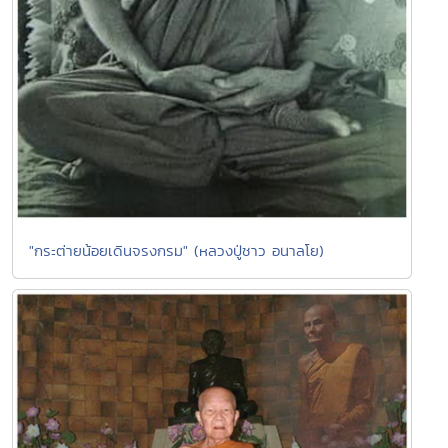
"กระต่ายน้อยเดินจรงกรม" (หลวงปู่ชาว อนาลโย)