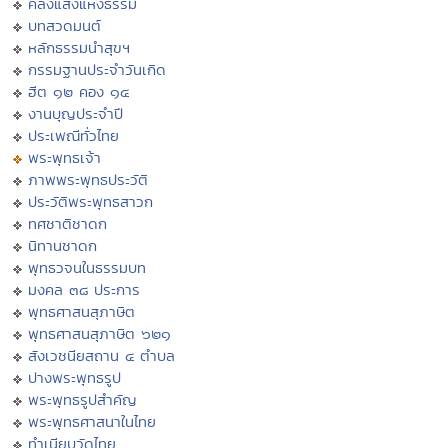
คลังแสงแห่งธรรม
บทสวดมนต์
หลักธรรมนำสุขฯ
กรรมฐานประจำวันเกิด
ฮีต ๑๒ คอง ๑๔
งานบุญประจำปี
ประเพณีทั่วไทย
พระพุทธเจ้า
ภาพพระพุทธประวัติ
ประวัติพระพุทธสาวก
ทศชาติชาดก
นิทานชาดก
พุทธวจนในธรรมบท
มงคล ๓๘ ประการ
พุทธศาสนสุภาษิต
พุทธศาสนสุภาษิต ๖๒๑
สังเวชนียสถาน ๔ ตำบล
ปางพระพุทธรูป
พระพุทธรูปสำคัญ
พระพุทธศาสนาในไทย
ทำเนียบวัดไทย