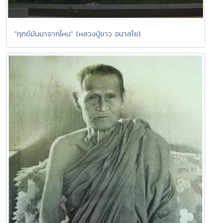
"ทุกข์มันมาจากไหน" (หลวงปู่ขาว อนาลโย)