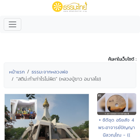
ค้นหาในเว็บไซต์ :
หน้าแรก
ธรรมะจากหลวงพ่อ
"สติน่ะทำเท่าไรไม่ผิด" (หลวงปู่ขาว อนาลโย)
• ซีดีชุด อริยสัจ 4
พระอาจารย์ปัญญา
นีลวณฺโณ - ((