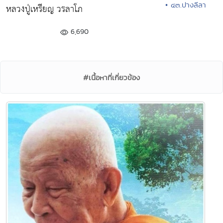
• ๔๓.ปางลีลา
หลวงปู่เหรียญ วรลาโภ
6,690
#เนื้อหาที่เกี่ยวข้อง