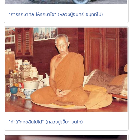
"การรักษาศีล ให้รักษาใจ" (หลวงปู่จันศรี จนฺททีโป)
"ทำให้ทุกข์สิ้นไปได้" (หลวงปู่เจี๊ยะ จุนโท)