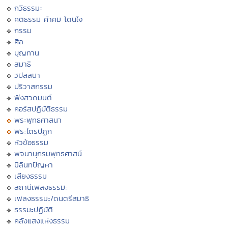
กวีธรรมะ
คติธรรม คำคม โดนใจ
กรรม
ศีล
บุญทาน
สมาธิ
วิปัสสนา
ปริวาสกรรม
ฟังสวดมนต์
คอร์สปฏิบัติธรรม
พระพุทธศาสนา
พระไตรปิฏก
หัวข้อธรรม
พจนานุกรมพุทธศาสน์
มิลินทปัญหา
เสียงธรรม
สถานีเพลงธรรมะ
เพลงธรรมะ/ดนตรีสมาธิ
ธรรมะปฏิบัติ
คลังแสงแห่งธรรม