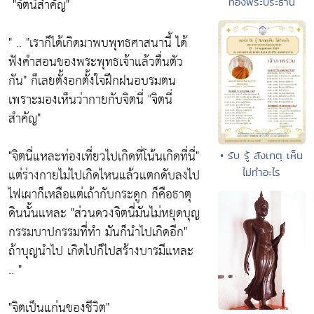
"จิตนี่สำคัญ"
ทองพระประธาน
" ..
"เราก็ได้เกิดมาพบพุทธศาสนานี้ ได้
ฟังคำสอนของพระพุทธเจ้าแล้วตื่นตัว
กัน"
ก็เลยตั้งอกตั้งใจฝึกฝนอบรมตน
เพราะมองเห็นว่ากายกับจิตนี่
"จิตนี่
สำคัญ"
"จิตนี่แหละท่องเที่ยวไปเกิดที่โน้นเกิดที่นี่"
• รับ รู้ สังเกตุ เห็น
แต่ร่างกายไม่ไปเกิดไหนแล้วแตกดับลงไป
ไม่ทำอะไร
ไฟเผาก็เหลือแต่เถ้ากับกระดูก ก็คือธาตุ
ดินนั้นแหละ
"ส่วนดวงจิตนี่มันไม่หยุดบุญ
กรรมบาปกรรมที่ทำ มันก็นำไปเกิดอีก"
ถ้าบุญนำไป เกิดไปก็ไปสร้างบารมีแหละ
.. "
"จิตเป็นแก่นของชีวิต"