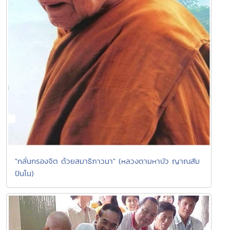
"กลั่นกรองจิต ด้วยสมาธิภาวนา" (หลวงตามหาบัว ญาณสัม
ปันโน)