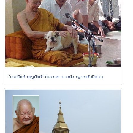
"บาปมีแท้ บุญมีแท้" (หลวงตามหาบัว ญาณสัมปันโน)