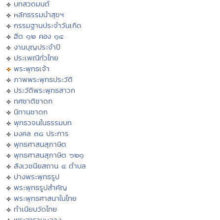
บทสวดมนต์
หลักธรรมนำสุขฯ
กรรมฐานประจำวันเกิด
ฮีต ๑๒ คอง ๑๔
งานบุญประจำปี
ประเพณีทั่วไทย
พระพุทธเจ้า
ภาพพระพุทธประวัติ
ประวัติพระพุทธสาวก
ทศชาติชาดก
นิทานชาดก
พุทธวจนในธรรมบท
มงคล ๓๘ ประการ
พุทธศาสนสุภาษิต
พุทธศาสนสุภาษิต ๖๒๑
สังเวชนียสถาน ๔ ตำบล
ปางพระพุทธรูป
พระพุทธรูปสำคัญ
พระพุทธศาสนาในไทย
ทำเนียบวัดไทย
พระอารามหลวง