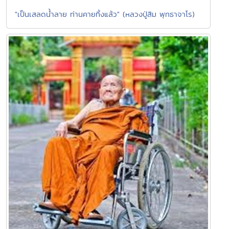
"เป็นเสลดน้ำลาย ท่านคายทิ้งแล้ว" (หลวงปู่สิม พุทธาจาโร)