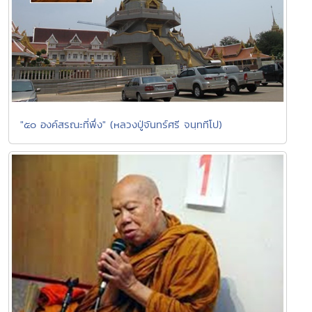
"๕๐ องค์สรณะที่พึ่ง" (หลวงปู่จันทร์ศรี จนฺททีโป)