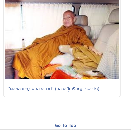
"ผลของบุญ ผลของบาป" (หลวงปู่เหรียญ วรลาโภ)
Go To Top