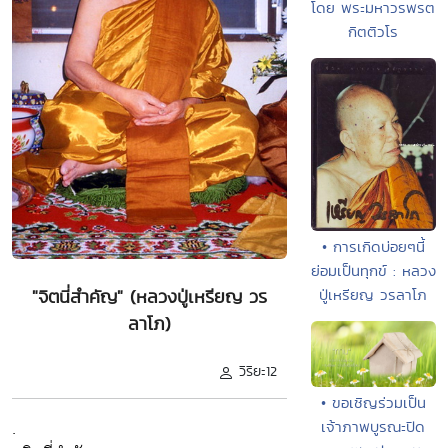
โดย พระมหาวรพรต
กิตติวโร
• การเกิดบ่อยๆนี้
ย่อมเป็นทุกข์ : หลวง
ปู่เหรียญ วรลาโภ
"จิตนี่สำคัญ" (หลวงปู่เหรียญ วร
ลาโภ)
วิริยะ12
• ขอเชิญร่วมเป็น
.
เจ้าภาพบูรณะปิด